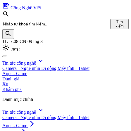
developer_board
Công Nghệ Việt
search
Tìm
kiếm
search
11:17:10
CN 09 thg 8
light_mode
28°C
search
expand_more
Tin tức công nghệ
Camera - Nghe nhìn
Di động
Máy tính - Tablet
Tìm
Apps - Game
kiếm
Đánh giá
Xe
Khám phá
Danh mục chính
expand_more
Tin tức công nghệ
Camera - Nghe nhìn
Di động
Máy tính - Tablet
arrow_forward_ios
Apps - Game