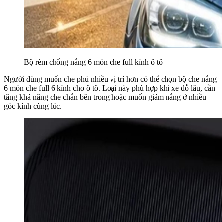
Bộ rèm chống nắng 6 món che full kính ô tô
Người dùng muốn che phủ nhiều vị trí hơn có thể chọn bộ che nắng
6 món che full 6 kính cho ô tô. Loại này phù hợp khi xe đỗ lâu, cần
tăng khả năng che chắn bên trong hoặc muốn giảm nắng ở nhiều
góc kính cùng lúc.