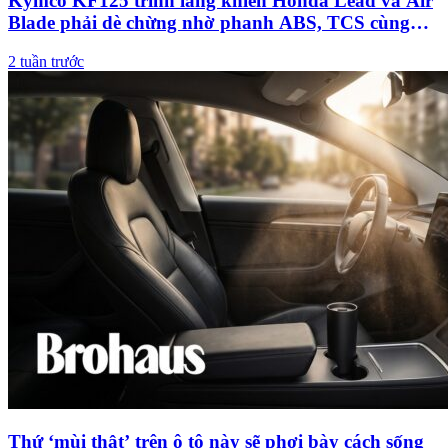
Kymco KF125 trình làng khiến Honda Lead và Air
Blade phải dè chừng nhờ phanh ABS, TCS cùng
bình xăng có thể di chuyển 600 km
2 tuần trước
Thứ ‘mùi thật’ trên ô tô này sẽ phơi bày cách sống