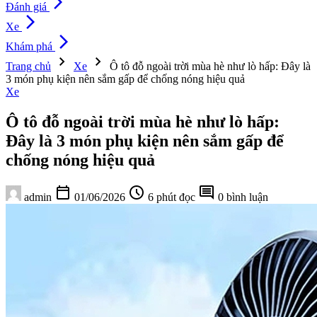
arrow_forward_ios
Đánh giá
arrow_forward_ios
Xe
arrow_forward_ios
Khám phá
chevron_right
chevron_right
Trang chủ
Xe
Ô tô đỗ ngoài trời mùa hè như lò hấp: Đây là
3 món phụ kiện nên sắm gấp để chống nóng hiệu quả
Xe
Ô tô đỗ ngoài trời mùa hè như lò hấp:
Đây là 3 món phụ kiện nên sắm gấp để
chống nóng hiệu quả
calendar_today
schedule
comment
admin
01/06/2026
6 phút đọc
0 bình luận