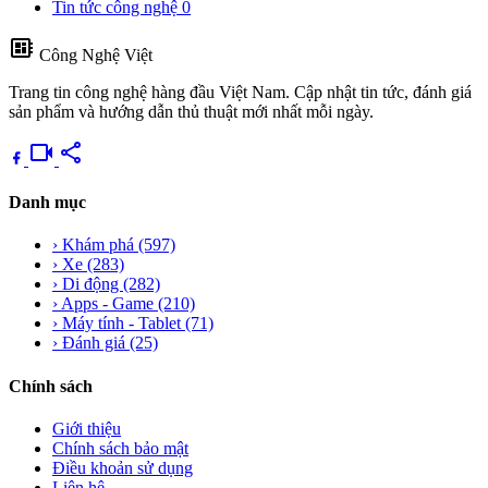
Tin tức công nghệ
0
developer_board
Công Nghệ Việt
Trang tin công nghệ hàng đầu Việt Nam. Cập nhật tin tức, đánh giá
sản phẩm và hướng dẫn thủ thuật mới nhất mỗi ngày.
videocam
share
Danh mục
›
Khám phá
(597)
›
Xe
(283)
›
Di động
(282)
›
Apps - Game
(210)
›
Máy tính - Tablet
(71)
›
Đánh giá
(25)
Chính sách
Giới thiệu
Chính sách bảo mật
Điều khoản sử dụng
Liên hệ