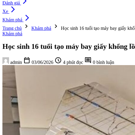
arrow_forward_ios
Đánh giá
arrow_forward_ios
Xe
arrow_forward_ios
Khám phá
chevron_right
chevron_right
Trang chủ
Khám phá
Học sinh 16 tuổi tạo máy bay giấy khổn
Khám phá
Học sinh 16 tuổi tạo máy bay giấy khổng lồ
calendar_today
schedule
comment
admin
03/06/2026
4 phút đọc
0 bình luận