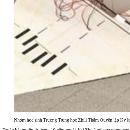
Nhóm học sinh Trường Trung học Zhili Thâm Quyến lập Kỷ lục 
Dự án bắt nguồn từ tháng 10 năm ngoái, khi Zhu Junjie và nhóm của 