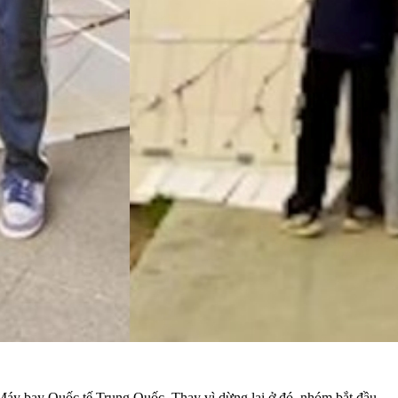
 Máy bay Quốc tế Trung Quốc. Thay vì dừng lại ở đó, nhóm bắt đầu