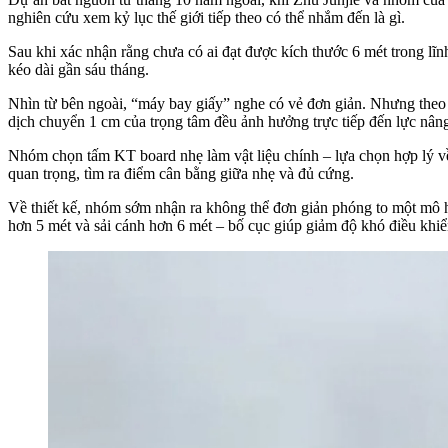
nghiên cứu xem kỷ lục thế giới tiếp theo có thể nhắm đến là gì.
Sau khi xác nhận rằng chưa có ai đạt được kích thước 6 mét trong lĩn
kéo dài gần sáu tháng.
Nhìn từ bên ngoài, “máy bay giấy” nghe có vẻ đơn giản. Nhưng theo 
dịch chuyển 1 cm của trọng tâm đều ảnh hưởng trực tiếp đến lực nân
Nhóm chọn tấm KT board nhẹ làm vật liệu chính – lựa chọn hợp lý về t
quan trọng, tìm ra điểm cân bằng giữa nhẹ và đủ cứng.
Về thiết kế, nhóm sớm nhận ra không thể đơn giản phóng to một mô hìn
hơn 5 mét và sải cánh hơn 6 mét – bố cục giúp giảm độ khó điều khi