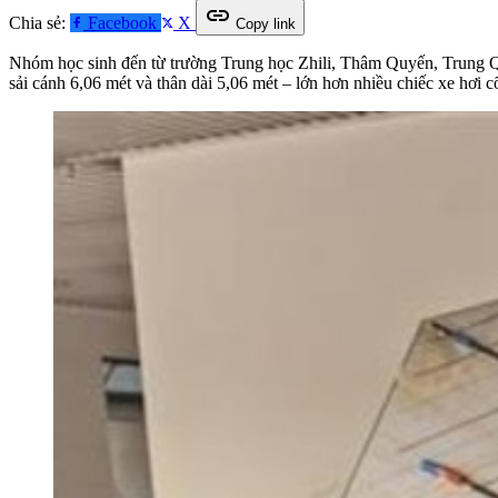
link
Chia sẻ:
Facebook
X
Copy link
Nhóm học sinh đến từ trường Trung học Zhili, Thâm Quyến, Trung Quốc
sải cánh 6,06 mét và thân dài 5,06 mét – lớn hơn nhiều chiếc xe hơi 