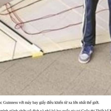
Guinness với máy bay giấy điều khiển từ xa lớn nhất thế giới.
mình giành chức vô địch và phá kỷ lục quốc gia tại Cuộc thi Thiết kế