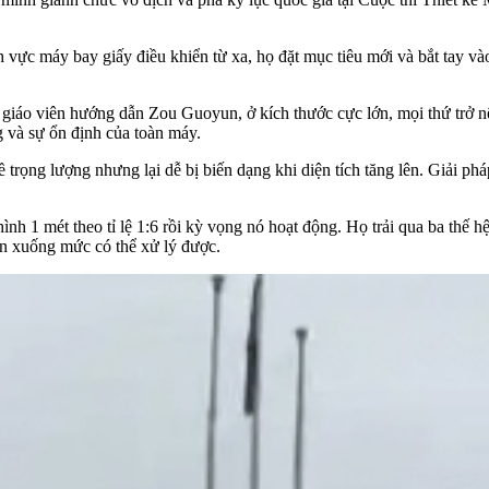
h vực máy bay giấy điều khiển từ xa, họ đặt mục tiêu mới và bắt tay và
giáo viên hướng dẫn Zou Guoyun, ở kích thước cực lớn, mọi thứ trở nê
g và sự ổn định của toàn máy.
rọng lượng nhưng lại dễ bị biến dạng khi diện tích tăng lên. Giải pháp
h 1 mét theo tỉ lệ 1:6 rồi kỳ vọng nó hoạt động. Họ trải qua ba thế hệ 
ển xuống mức có thể xử lý được.