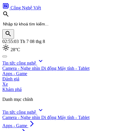
developer_board
Công Nghệ Việt
search
search
02:55:05
Th 7 08 thg 8
light_mode
28°C
search
expand_more
Tin tức công nghệ
Camera - Nghe nhìn
Di động
Máy tính - Tablet
Apps - Game
Đánh giá
Xe
Khám phá
Danh mục chính
expand_more
Tin tức công nghệ
Camera - Nghe nhìn
Di động
Máy tính - Tablet
arrow_forward_ios
Apps - Game