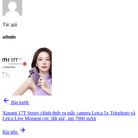
Tác giả
admin
arrow_back
Bài trước
Xiaomi 17T Series chính thức ra mắt: camera Leica 5x Telephoto và
Leica Live Moment cực 'đắt giá', pin 7000 mAh
arrow_forward
Bài tiếp