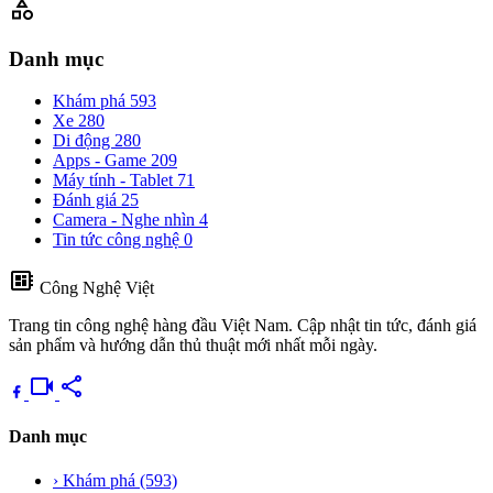
category
Danh mục
Khám phá
593
Xe
280
Di động
280
Apps - Game
209
Máy tính - Tablet
71
Đánh giá
25
Camera - Nghe nhìn
4
Tin tức công nghệ
0
developer_board
Công Nghệ Việt
Trang tin công nghệ hàng đầu Việt Nam. Cập nhật tin tức, đánh giá
sản phẩm và hướng dẫn thủ thuật mới nhất mỗi ngày.
videocam
share
Danh mục
›
Khám phá
(593)