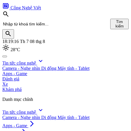
developer_board
Công Nghệ Việt
search
Tìm
kiếm
search
18:19:17
Th 7 08 thg 8
light_mode
28°C
search
expand_more
Tin tức công nghệ
Camera - Nghe nhìn
Di động
Máy tính - Tablet
Tìm
Apps - Game
kiếm
Đánh giá
Xe
Khám phá
Danh mục chính
expand_more
Tin tức công nghệ
Camera - Nghe nhìn
Di động
Máy tính - Tablet
arrow_forward_ios
Apps - Game