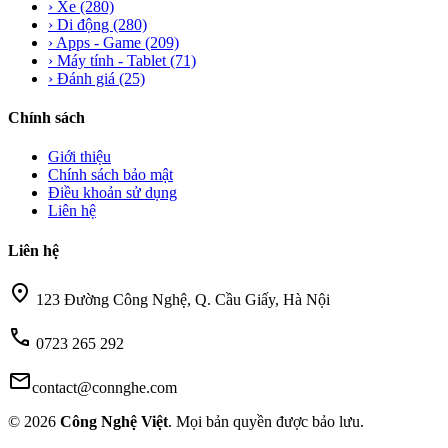
›
Xe
(280)
›
Di động
(280)
›
Apps - Game
(209)
›
Máy tính - Tablet
(71)
›
Đánh giá
(25)
Chính sách
Giới thiệu
Chính sách bảo mật
Điều khoản sử dụng
Liên hệ
Liên hệ
location_on
123 Đường Công Nghệ, Q. Cầu Giấy, Hà Nội
call
0723 265 292
mail
contact@connghe.com
© 2026
Công Nghệ Việt
. Mọi bản quyền được bảo lưu.