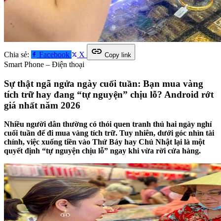
link
Chia sẻ:
Facebook
X
Copy link
Smart Phone – Điện thoại
Sự thật ngã ngửa ngày cuối tuần: Bạn mua vàng
tích trữ hay đang “tự nguyện” chịu lỗ? Android rớt
giá nhất năm 2026
Nhiều người dân thường có thói quen tranh thủ hai ngày nghỉ
cuối tuần để đi mua vàng tích trữ. Tuy nhiên, dưới góc nhìn tài
chính, việc xuống tiền vào Thứ Bảy hay Chủ Nhật lại là một
quyết định “tự nguyện chịu lỗ” ngay khi vừa rời cửa hàng.