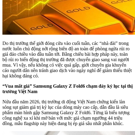
Do thị trường thế giới đóng cửa vào cuối tuần, các “nhà đài” trong
nước luôn chủ động nới rộng biên độ an toàn để phòng ngừa rủi ro
giá đảo chiều vào đầu tuần tới. Bằng chiêu bài hợp pháp này, toàn
bộ rủi ro biến động thị trường đã được chuyển giao sang vai người
mua. Vì vậy, nếu không có việc quá gấp, giới chuyên gia khuyến
cáo người dân nên tránh giao dịch vào ngày nghỉ để giảm thiểu thiệt
hại không đáng có.
“Vua mất giá” Samsung Galaxy Z Fold6 chạm đáy kỷ lục tại thị
trường Việt Nam
Nửa đầu năm 2026, thị trường di động Việt Nam chứng kiến làn
sóng sụt giảm giá trị kỷ lục của dòng máy cao cấp, dẫn đầu là siêu
phẩm màn hình gập Samsung Galaxy Z Fold6. Từng là biểu tượng
công nghệ xa xỉ khi mở bán với mức giá chạm ngưỡng 44 triệu
đồng, mẫu flagship này hiện đang bị ép giá sâu nhất phân khúc.