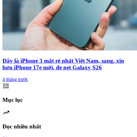
Đây là iPhone 3 mắt rẻ nhất Việt Nam, sang, xịn
hơn iPhone 17e mới, đe nẹt Galaxy S26
4 tháng trước
format_list_bulleted
Mục lục
trending_up
Đọc nhiều nhất