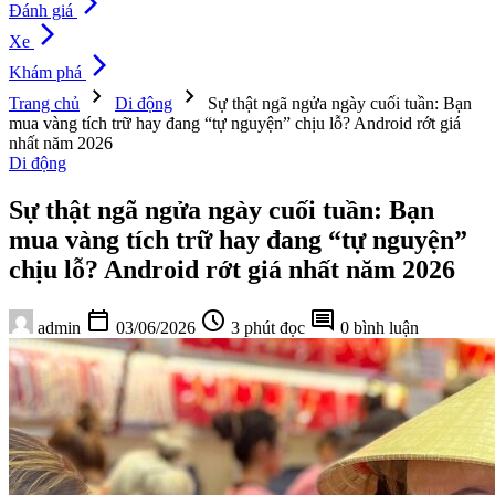
arrow_forward_ios
Đánh giá
arrow_forward_ios
Xe
arrow_forward_ios
Khám phá
chevron_right
chevron_right
Trang chủ
Di động
Sự thật ngã ngửa ngày cuối tuần: Bạn
mua vàng tích trữ hay đang “tự nguyện” chịu lỗ? Android rớt giá
nhất năm 2026
Di động
Sự thật ngã ngửa ngày cuối tuần: Bạn
mua vàng tích trữ hay đang “tự nguyện”
chịu lỗ? Android rớt giá nhất năm 2026
calendar_today
schedule
comment
admin
03/06/2026
3 phút đọc
0 bình luận