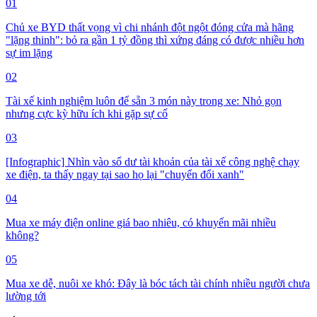
01
Chủ xe BYD thất vọng vì chi nhánh đột ngột đóng cửa mà hãng
"lặng thinh": bỏ ra gần 1 tỷ đồng thì xứng đáng có được nhiều hơn
sự im lặng
02
Tài xế kinh nghiệm luôn để sẵn 3 món này trong xe: Nhỏ gọn
nhưng cực kỳ hữu ích khi gặp sự cố
03
[Infographic] Nhìn vào số dư tài khoản của tài xế công nghệ chạy
xe điện, ta thấy ngay tại sao họ lại "chuyển đổi xanh"
04
Mua xe máy điện online giá bao nhiêu, có khuyến mãi nhiều
không?
05
Mua xe dễ, nuôi xe khó: Đây là bóc tách tài chính nhiều người chưa
lường tới