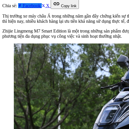
link
Chia sẻ:
Facebook
X
Copy link
Thị trường xe máy châu Á trong những năm gần đây chứng kiến sự tha
thì hiện nay, nhiều khách hàng lại ưu tiên khả năng sử dụng thực tế,
Zhijie Lingmeng M7 Smart Edition là một trong những sản phẩm được p
phương tiện đa dụng phục vụ công việc và sinh hoạt thường nhật.