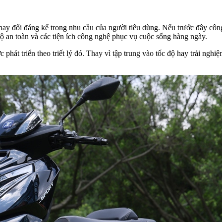
y đổi đáng kể trong nhu cầu của người tiêu dùng. Nếu trước đây công 
 độ an toàn và các tiện ích công nghệ phục vụ cuộc sống hàng ngày.
hát triển theo triết lý đó. Thay vì tập trung vào tốc độ hay trải ng