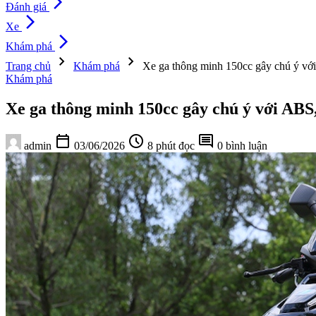
arrow_forward_ios
Đánh giá
arrow_forward_ios
Xe
arrow_forward_ios
Khám phá
chevron_right
chevron_right
Trang chủ
Khám phá
Xe ga thông minh 150cc gây chú ý với
Khám phá
Xe ga thông minh 150cc gây chú ý với ABS,
calendar_today
schedule
comment
admin
03/06/2026
8 phút đọc
0 bình luận