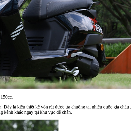
 150cc.
n. Đây là kiểu thiết kế vốn rất được ưa chuộng tại nhiều quốc gia châu
ng kềnh khác ngay tại khu vực để chân.