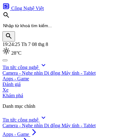
developer_board
Công Nghệ Việt
search
search
19:24:28
Th 7 08 thg 8
light_mode
28°C
search
expand_more
Tin tức công nghệ
Camera - Nghe nhìn
Di động
Máy tính - Tablet
Apps - Game
Đánh giá
Xe
Khám phá
Danh mục chính
expand_more
Tin tức công nghệ
Camera - Nghe nhìn
Di động
Máy tính - Tablet
arrow_forward_ios
Apps - Game