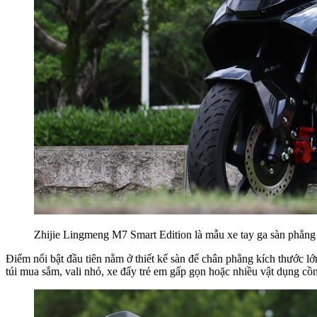
Zhijie Lingmeng M7 Smart Edition là mẫu xe tay ga sàn phẳng
Điểm nổi bật đầu tiên nằm ở thiết kế sàn để chân phẳng kích thước lớ
túi mua sắm, vali nhỏ, xe đẩy trẻ em gấp gọn hoặc nhiều vật dụng cồ