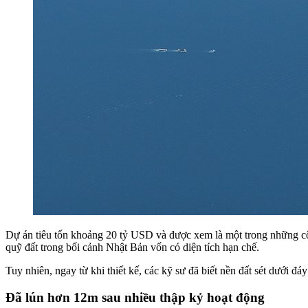
Dự án tiêu tốn khoảng 20 tỷ USD và được xem là một trong những công
quỹ đất trong bối cảnh Nhật Bản vốn có diện tích hạn chế.
Tuy nhiên, ngay từ khi thiết kế, các kỹ sư đã biết nền đất sét dưới đá
Đã lún hơn 12m sau nhiều thập kỷ hoạt động