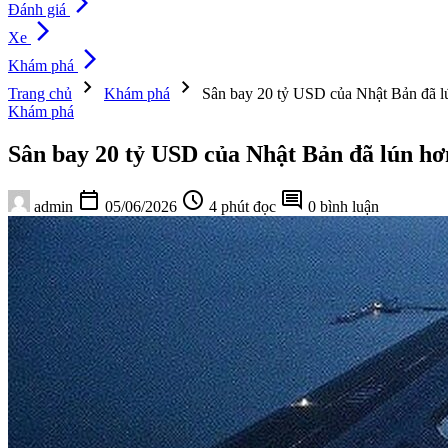
arrow_forward_ios
Đánh giá
arrow_forward_ios
Xe
arrow_forward_ios
Khám phá
chevron_right
chevron_right
Trang chủ
Khám phá
Sân bay 20 tỷ USD của Nhật Bản đã l
Khám phá
Sân bay 20 tỷ USD của Nhật Bản đã lún hơ
calendar_today
schedule
comment
admin
05/06/2026
4 phút đọc
0 bình luận