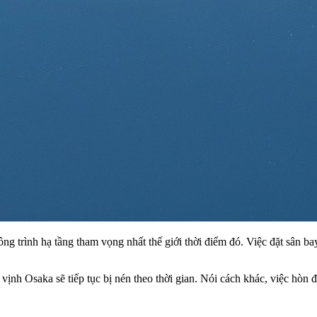
 trình hạ tầng tham vọng nhất thế giới thời điểm đó. Việc đặt sân ba
y vịnh Osaka sẽ tiếp tục bị nén theo thời gian. Nói cách khác, việc hòn 