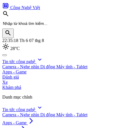
developer_board
Công Nghệ Việt
search
search
22:35:20
Th 6 07 thg 8
light_mode
28°C
search
expand_more
Tin tức công nghệ
Camera - Nghe nhìn
Di động
Máy tính - Tablet
Apps - Game
Đánh giá
Xe
Khám phá
Danh mục chính
expand_more
Tin tức công nghệ
Camera - Nghe nhìn
Di động
Máy tính - Tablet
arrow_forward_ios
Apps - Game