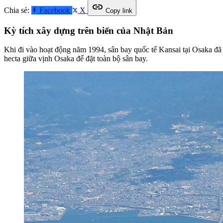
link
Chia sẻ:
Facebook
X
Copy link
Kỳ tích xây dựng trên biển của Nhật Bản
Khi đi vào hoạt động năm 1994, sân bay quốc tế Kansai tại Osaka đã gâ
hecta giữa vịnh Osaka để đặt toàn bộ sân bay.