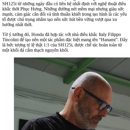
SH125i từ những ngày đầu có liên hệ nhất định với nghệ thuật điêu
khắc thời Phục Hưng. Những đường nét mềm mại nhưng giàu sức
mạnh, cảm giác cân đối và tính thuần khiết trong tạo hình là các yếu
tố được chú trọng nhằm tạo nên sức hút bền vững vượt qua xu
hướng nhất thời.
Từ ý tưởng đó, Honda đã hợp tác với nhà điêu khắc Italy Filippo
Tincolini để tạo nên một tác phẩm đặc biệt mang tên “Hanami”. Đây
là bức tượng tỷ lệ thật 1:1 của SH125i, được chế tác hoàn toàn từ
một khối đá cẩm thạch nguyên khối.