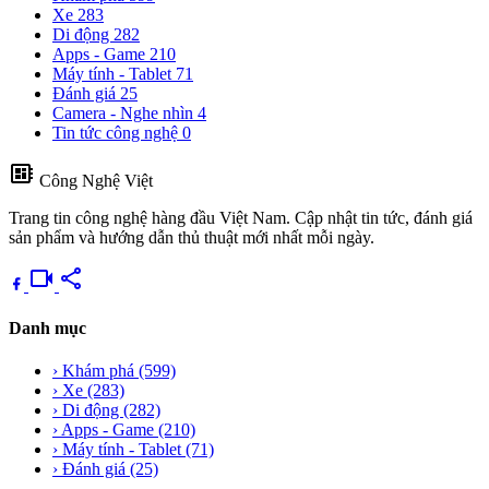
Xe
283
Di động
282
Apps - Game
210
Máy tính - Tablet
71
Đánh giá
25
Camera - Nghe nhìn
4
Tin tức công nghệ
0
developer_board
Công Nghệ Việt
Trang tin công nghệ hàng đầu Việt Nam. Cập nhật tin tức, đánh giá
sản phẩm và hướng dẫn thủ thuật mới nhất mỗi ngày.
videocam
share
Danh mục
›
Khám phá
(599)
›
Xe
(283)
›
Di động
(282)
›
Apps - Game
(210)
›
Máy tính - Tablet
(71)
›
Đánh giá
(25)