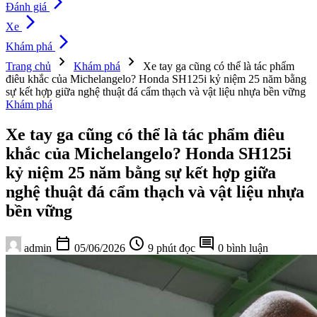
arrow_forward_ios
Đánh giá
arrow_forward_ios
Xe
arrow_forward_ios
Khám phá
chevron_right
chevron_right
Trang chủ
Khám phá
Xe tay ga cũng có thể là tác phẩm
điêu khắc của Michelangelo? Honda SH125i kỷ niệm 25 năm bằng
sự kết hợp giữa nghệ thuật đá cẩm thạch và vật liệu nhựa bền vững
Khám phá
Xe tay ga cũng có thể là tác phẩm điêu
khắc của Michelangelo? Honda SH125i
kỷ niệm 25 năm bằng sự kết hợp giữa
nghệ thuật đá cẩm thạch và vật liệu nhựa
bền vững
calendar_today
schedule
comment
admin
05/06/2026
9 phút đọc
0 bình luận