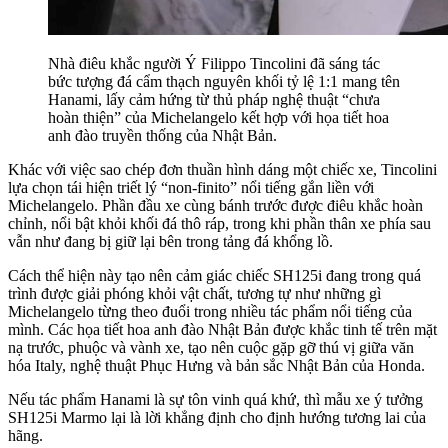
Nhà điêu khắc người Ý Filippo Tincolini đã sáng tác
bức tượng đá cẩm thạch nguyên khối tỷ lệ 1:1 mang tên
Hanami, lấy cảm hứng từ thủ pháp nghệ thuật “chưa
hoàn thiện” của Michelangelo kết hợp với họa tiết hoa
anh đào truyền thống của Nhật Bản.
Khác với việc sao chép đơn thuần hình dáng một chiếc xe, Tincolini
lựa chọn tái hiện triết lý “non-finito” nổi tiếng gắn liền với
Michelangelo. Phần đầu xe cùng bánh trước được điêu khắc hoàn
chỉnh, nổi bật khỏi khối đá thô ráp, trong khi phần thân xe phía sau
vẫn như đang bị giữ lại bên trong tảng đá khổng lồ.
Cách thể hiện này tạo nên cảm giác chiếc SH125i đang trong quá
trình được giải phóng khỏi vật chất, tương tự như những gì
Michelangelo từng theo đuổi trong nhiều tác phẩm nổi tiếng của
mình. Các họa tiết hoa anh đào Nhật Bản được khắc tinh tế trên mặt
nạ trước, phuộc và vành xe, tạo nên cuộc gặp gỡ thú vị giữa văn
hóa Italy, nghệ thuật Phục Hưng và bản sắc Nhật Bản của Honda.
Nếu tác phẩm Hanami là sự tôn vinh quá khứ, thì mẫu xe ý tưởng
SH125i Marmo lại là lời khẳng định cho định hướng tương lai của
hãng.