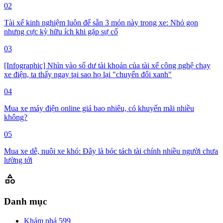
02
Tài xế kinh nghiệm luôn để sẵn 3 món này trong xe: Nhỏ gọn
nhưng cực kỳ hữu ích khi gặp sự cố
03
[Infographic] Nhìn vào số dư tài khoản của tài xế công nghệ chạy
xe điện, ta thấy ngay tại sao họ lại "chuyển đổi xanh"
04
Mua xe máy điện online giá bao nhiêu, có khuyến mãi nhiều
không?
05
Mua xe dễ, nuôi xe khó: Đây là bóc tách tài chính nhiều người chưa
lường tới
category
Danh mục
Khám phá
599