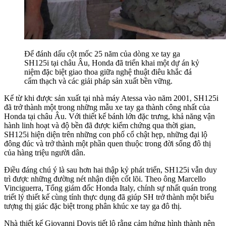
Để đánh dấu cột mốc 25 năm của dòng xe tay ga
SH125i tại châu Âu, Honda đã triển khai một dự án kỷ
niệm đặc biệt giao thoa giữa nghệ thuật điêu khắc đá
cẩm thạch và các giải pháp sản xuất bền vững.
Kể từ khi được sản xuất tại nhà máy Atessa vào năm 2001, SH125i
đã trở thành một trong những mẫu xe tay ga thành công nhất của
Honda tại châu Âu. Với thiết kế bánh lớn đặc trưng, khả năng vận
hành linh hoạt và độ bền đã được kiểm chứng qua thời gian,
SH125i hiện diện trên những con phố cổ chật hẹp, những đại lộ
đông đúc và trở thành một phần quen thuộc trong đời sống đô thị
của hàng triệu người dân.
Điều đáng chú ý là sau hơn hai thập kỷ phát triển, SH125i vẫn duy
trì được những đường nét nhận diện cốt lõi. Theo ông Marcello
Vinciguerra, Tổng giám đốc Honda Italy, chính sự nhất quán trong
triết lý thiết kế cùng tính thực dụng đã giúp SH trở thành một biểu
tượng thị giác đặc biệt trong phân khúc xe tay ga đô thị.
Nhà thiết kế Giovanni Dovis tiết lộ rằng cảm hứng hình thành nên