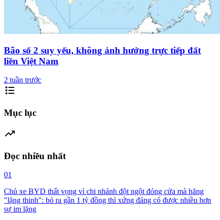
Bão số 2 suy yếu, không ảnh hưởng trực tiếp đất
liền Việt Nam
2 tuần trước
format_list_bulleted
Mục lục
trending_up
Đọc nhiều nhất
01
Chủ xe BYD thất vọng vì chi nhánh đột ngột đóng cửa mà hãng
"lặng thinh": bỏ ra gần 1 tỷ đồng thì xứng đáng có được nhiều hơn
sự im lặng