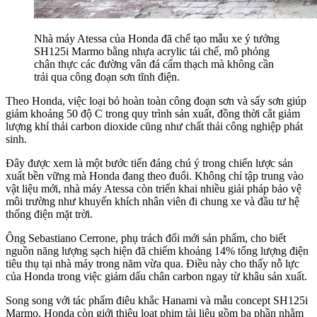
Nhà máy Atessa của Honda đã chế tạo mẫu xe ý tưởng
SH125i Marmo bằng nhựa acrylic tái chế, mô phỏng
chân thực các đường vân đá cẩm thạch mà không cần
trải qua công đoạn sơn tĩnh điện.
Theo Honda, việc loại bỏ hoàn toàn công đoạn sơn và sấy sơn giúp
giảm khoảng 50 độ C trong quy trình sản xuất, đồng thời cắt giảm
lượng khí thải carbon dioxide cũng như chất thải công nghiệp phát
sinh.
Đây được xem là một bước tiến đáng chú ý trong chiến lược sản
xuất bền vững mà Honda đang theo đuổi. Không chỉ tập trung vào
vật liệu mới, nhà máy Atessa còn triển khai nhiều giải pháp bảo vệ
môi trường như khuyến khích nhân viên đi chung xe và đầu tư hệ
thống điện mặt trời.
Ông Sebastiano Cerrone, phụ trách đổi mới sản phẩm, cho biết
nguồn năng lượng sạch hiện đã chiếm khoảng 14% tổng lượng điện
tiêu thụ tại nhà máy trong năm vừa qua. Điều này cho thấy nỗ lực
của Honda trong việc giảm dấu chân carbon ngay từ khâu sản xuất.
Song song với tác phẩm điêu khắc Hanami và mẫu concept SH125i
Marmo, Honda còn giới thiệu loạt phim tài liệu gồm ba phần nhằm