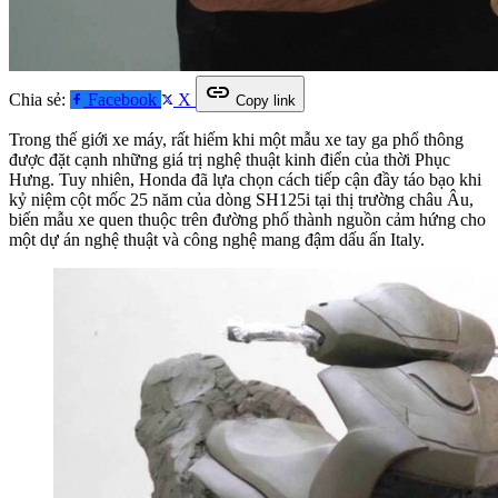
link
Chia sẻ:
Facebook
X
Copy link
Trong thế giới xe máy, rất hiếm khi một mẫu xe tay ga phổ thông
được đặt cạnh những giá trị nghệ thuật kinh điển của thời Phục
Hưng. Tuy nhiên, Honda đã lựa chọn cách tiếp cận đầy táo bạo khi
kỷ niệm cột mốc 25 năm của dòng SH125i tại thị trường châu Âu,
biến mẫu xe quen thuộc trên đường phố thành nguồn cảm hứng cho
một dự án nghệ thuật và công nghệ mang đậm dấu ấn Italy.