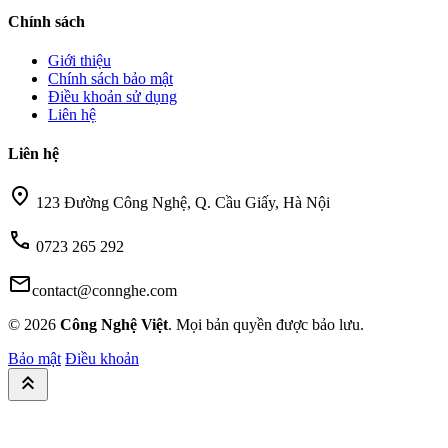
Chính sách
Giới thiệu
Chính sách bảo mật
Điều khoản sử dụng
Liên hệ
Liên hệ
location_on
123 Đường Công Nghệ, Q. Cầu Giấy, Hà Nội
call
0723 265 292
mail
contact@connghe.com
© 2026
Công Nghệ Việt
. Mọi bản quyền được bảo lưu.
Bảo mật
Điều khoản
keyboard_double_arrow_up