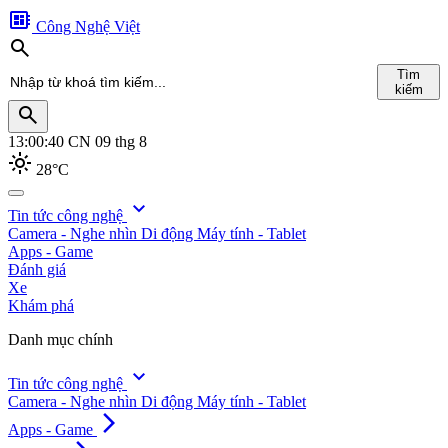
developer_board
Công Nghệ Việt
search
Tìm
kiếm
search
13:00:41
CN 09 thg 8
light_mode
28°C
search
expand_more
Tin tức công nghệ
Camera - Nghe nhìn
Di động
Máy tính - Tablet
Tìm
Apps - Game
kiếm
Đánh giá
Xe
Khám phá
Danh mục chính
expand_more
Tin tức công nghệ
Camera - Nghe nhìn
Di động
Máy tính - Tablet
arrow_forward_ios
Apps - Game