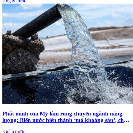
2 ngày trước
Phát minh của Mỹ làm rung chuyển ngành năng
lượng: Biến nước biển thành ‘mỏ khoáng sản’, chỉ
cần 0,1% đủ cung cấp cho nhân loại 50.000 năm
3 tuần trước