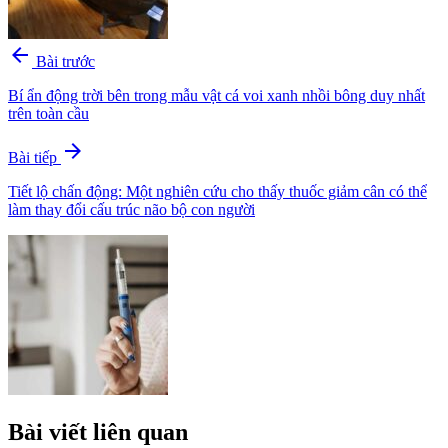
arrow_back
Bài trước
Bí ẩn động trời bên trong mẫu vật cá voi xanh nhồi bông duy nhất
trên toàn cầu
arrow_forward
Bài tiếp
Tiết lộ chấn động: Một nghiên cứu cho thấy thuốc giảm cân có thể
làm thay đổi cấu trúc não bộ con người
Bài viết liên quan