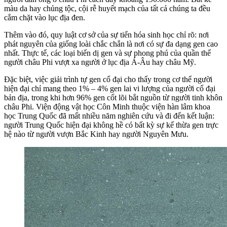
màu da hay chủng tộc, cội rễ huyết mạch của tất cả chúng ta đều
cắm chặt vào lục địa đen.
Thêm vào đó, quy luật cơ sở của sự tiến hóa sinh học chỉ rõ: nơi
phát nguyên của giống loài chắc chắn là nơi có sự đa dạng gen cao
nhất. Thực tế, các loại biến dị gen và sự phong phú của quần thể
người châu Phi vượt xa người ở lục địa Á-Âu hay châu Mỹ.
Đặc biệt, việc giải trình tự gen cổ đại cho thấy trong cơ thể người
hiện đại chỉ mang theo 1% – 4% gen lai vi lượng của người cổ đại
bản địa, trong khi hơn 96% gen cốt lõi bắt nguồn từ người tinh khôn
châu Phi. Viện động vật học Côn Minh thuộc viện hàn lâm khoa
học Trung Quốc đã mất nhiều năm nghiên cứu và đi đến kết luận:
người Trung Quốc hiện đại không hề có bất kỳ sự kế thừa gen trực
hệ nào từ người vượn Bắc Kinh hay người Nguyên Mưu.