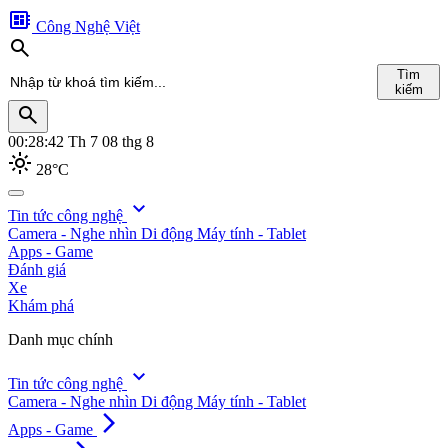
developer_board
Công Nghệ Việt
search
Tìm
kiếm
search
00:28:44
Th 7 08 thg 8
light_mode
28°C
search
expand_more
Tin tức công nghệ
Camera - Nghe nhìn
Di động
Máy tính - Tablet
Tìm
Apps - Game
kiếm
Đánh giá
Xe
Khám phá
Danh mục chính
expand_more
Tin tức công nghệ
Camera - Nghe nhìn
Di động
Máy tính - Tablet
arrow_forward_ios
Apps - Game