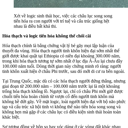
Xét về logic sinh thái học, việc các châu lục song song
tiến hóa ra con người với trí tuệ và cấu trúc giống hệt
nhau là điều bất khả thi.
Hóa thạch và logic tiến hóa không thể chối cãi
Hóa thạch chính là bằng chứng vật lý bẻ gãy mọi lập luận của
thuyết đa vùng. Hóa thạch người tinh khôn hiện đại sớm nhất thế
giới được khai quật tại Ethiopia có niên đại khoảng 300.000 năm,
trong khi hóa thạch tương tự sớm nhất ở lục địa Á-Âu lại chưa đầy
100.000 năm tuổi. Dòng thời gian này chứng minh rõ ràng: người
tinh khôn xuất hiện ở châu Phi trước, sau đó mới di cư ra bên ngoài.
Tại Trung Quốc, mặc dù có các hóa thạch người đứng thẳng, nhưng
giai đoạn từ 200.000 năm – 100.000 năm trước lại là một khoảng
trống hóa thạch khổng lồ. Ngược lại, chỉ có châu Phi mới giữ được
chuỗi tiến hóa hoàn chỉnh từ vượn cổ đến người tinh khôn mà
không hề đứt gãy. Về mặt logic, loài người hiện đại với bộ não phức
tạp và cấu trúc xã hội tinh vi không thể nào tiến hóa song song và
không hẹn mà gặp ở các châu lục có điều kiện sinh thái hoàn toàn
khác biệt.
Sự tương đồng về hộp sọ hay vóc dáng ở các vùng đất khác nhau