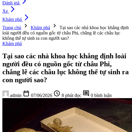
arrow_forward_ios
Đánh giá
arrow_forward_ios
Xe
arrow_forward_ios
Khám phá
chevron_right
chevron_right
Trang chủ
Khám phá
Tại sao các nhà khoa học khẳng định
loài người đều có nguồn gốc từ châu Phi, chẳng lẽ các châu lục
không thể tự sinh ra con người sao?
Khám phá
Tại sao các nhà khoa học khẳng định loài
người đều có nguồn gốc từ châu Phi,
chẳng lẽ các châu lục không thể tự sinh ra
con người sao?
calendar_today
schedule
comment
admin
07/06/2026
8 phút đọc
0 bình luận