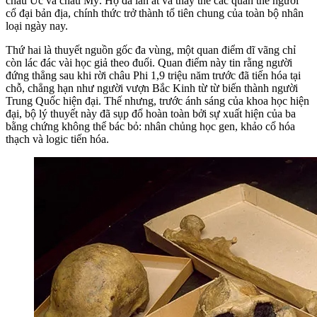
châu Úc và châu Mỹ. Họ đã lấn át và thay thế các quần thể người
cổ đại bản địa, chính thức trở thành tổ tiên chung của toàn bộ nhân
loại ngày nay.
Thứ hai là thuyết nguồn gốc đa vùng, một quan điểm dĩ vãng chỉ
còn lác đác vài học giả theo đuổi. Quan điểm này tin rằng người
đứng thẳng sau khi rời châu Phi 1,9 triệu năm trước đã tiến hóa tại
chỗ, chẳng hạn như người vượn Bắc Kinh từ từ biến thành người
Trung Quốc hiện đại. Thế nhưng, trước ánh sáng của khoa học hiện
đại, bộ lý thuyết này đã sụp đổ hoàn toàn bởi sự xuất hiện của ba
bằng chứng không thể bác bỏ: nhân chủng học gen, khảo cổ hóa
thạch và logic tiến hóa.