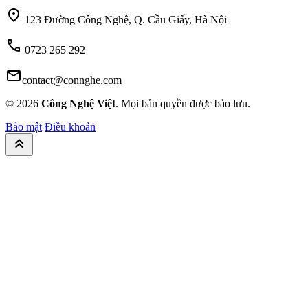
location_on
123 Đường Công Nghệ, Q. Cầu Giấy, Hà Nội
call
0723 265 292
mail
contact@connghe.com
© 2026
Công Nghệ Việt
. Mọi bản quyền được bảo lưu.
Bảo mật
Điều khoản
keyboard_double_arrow_up