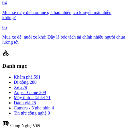
04
Mua xe máy điện online giá bao nhiêu, có khuyến mãi nhiều
không?
05
Mua xe dễ, nuôi xe khó: Đây là bóc tách tài chính nhiều người chưa
lường tới
category
Danh mục
Khám phá
591
Di động
280
Xe
279
Apps - Game
209
Máy tính - Tablet
71
Đánh giá
25
Camera - Nghe nhìn
4
Tin tức công nghệ
0
developer_board
Công Nghệ Việt