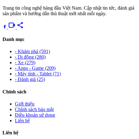
Trang tin công nghệ hàng đầu Việt Nam. Cập nhật tin tức, đánh giá
sản phẩm và hướng dẫn thủ thuật mới nhất mỗi ngày.
videocam
share
Danh mục
›
Khám phá
(591)
›
Di động
(280)
›
Xe
(279)
›
Apps - Game
(209)
›
Máy tính - Tablet
(71)
›
Đánh giá
(25)
Chính sách
Giới thiệu
Chính sách bảo mật
Điều khoản sử dụng
Liên hệ
Liên hệ