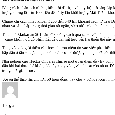
Bằng cách phân tích những biến đổi dài hạn và quy luật độ sáng lặp 
lượng khổng lồ – từ 100 triệu đến 1 tỷ lần khối lượng Mặt Trời – kho
Chúng chỉ cách nhau khoảng 250 đến 540 lần khoảng cách từ Trái Đấ
nhau và sáp nhập trong thời gian rất ngắn, sớm nhất có thể diễn ra ng
Thiên hà Markarian 501 nằm ở khoảng cách quá xa so với hành tinh củ
– cũng không đủ độ phân giải để quan sát trực tiếp hai thiên thể này n
Thay vào đó, giới thiên văn học đặt trọn niềm tin vào việc phát hiện
hấp dẫn ở tần số cực thấp, hoàn toàn có thể được ghi nhận bởi các thiế
Nhà nghiên cứu Hector Olivares chia sẻ một quan điểm đầy hy vọng tr
đặn khi hai thực thể khổng lồ này xoay vòng và tiến sát vào nhau. Đâ
trong thời gian thực.
Xe ga thể thao giá chỉ hơn 50 triệu đồng gây chú ý với loạt công ng
Tác giả