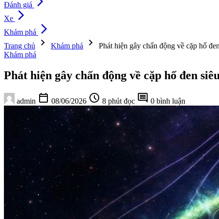
arrow_forward_ios
Đánh giá
arrow_forward_ios
Xe
arrow_forward_ios
Khám phá
chevron_right
chevron_right
Trang chủ
Khám phá
Phát hiện gây chấn động về cặp hố đen
Khám phá
Phát hiện gây chấn động về cặp hố đen siê
calendar_today
schedule
comment
admin
08/06/2026
8 phút đọc
0 bình luận