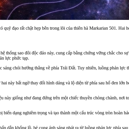
có quỹ đạo rất chật hẹp bên trong lõi của thiên hà Markarian 501. Hai
 hệ thống sao đôi độc đáo này, cung cấp bằng chứng vững chắc cho sự tồ
ản lực phức tạp.
c sáng chói hướng thẳng về phía Trái Đất. Tuy nhiên, luồng phản lực t
hứ hai này bất ngờ thay đổi hình dáng và lộ diện từ phía sau hố đen l
liệu này giống như đang đứng trên một chiếc thuyền chòng chành, nơi 
ị biến dạng nghiêm trọng và tạo thành một cấu trúc vòng tròn hoàn hảo
hấp dẫn khổng lồ, bẻ cong ánh sáng phát ra từ luồng phản lực phía sau