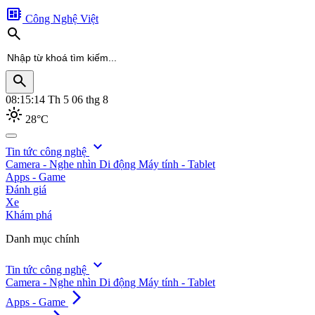
developer_board
Công Nghệ Việt
search
search
08:15:16
Th 5 06 thg 8
light_mode
28°C
search
expand_more
Tin tức công nghệ
Camera - Nghe nhìn
Di động
Máy tính - Tablet
Apps - Game
Đánh giá
Xe
Khám phá
Danh mục chính
expand_more
Tin tức công nghệ
Camera - Nghe nhìn
Di động
Máy tính - Tablet
arrow_forward_ios
Apps - Game