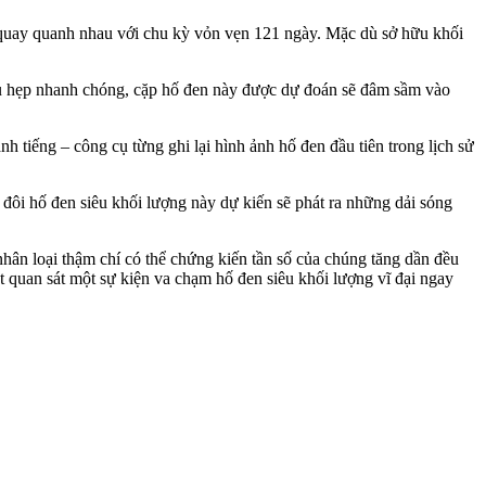
ng quay quanh nhau với chu kỳ vỏn vẹn 121 ngày. Mặc dù sở hữu khối
hu hẹp nhanh chóng, cặp hố đen này được dự đoán sẽ đâm sầm vào
 tiếng – công cụ từng ghi lại hình ảnh hố đen đầu tiên trong lịch sử
 đôi hố đen siêu khối lượng này dự kiến sẽ phát ra những dải sóng
hân loại thậm chí có thể chứng kiến tần số của chúng tăng dần đều
t quan sát một sự kiện va chạm hố đen siêu khối lượng vĩ đại ngay