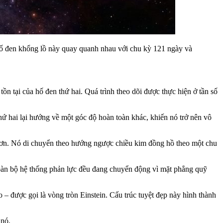
 hố đen khổng lồ này quay quanh nhau với chu kỳ 121 ngày và
n tại của hố đen thứ hai. Quá trình theo dõi được thực hiện ở tần số
hứ hai lại hướng về một góc độ hoàn toàn khác, khiến nó trở nên vô
ớn hơn. Nó di chuyển theo hướng ngược chiều kim đồng hồ theo một chu
toàn bộ hệ thống phản lực đều đang chuyển động vì mặt phẳng quỹ
 – được gọi là vòng tròn Einstein. Cấu trúc tuyệt đẹp này hình thành
 nó.