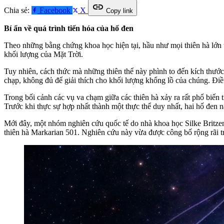
link
Chia sẻ:
Facebook
X
Copy link
Bí ẩn về quá trình tiến hóa của hố đen
Theo những bằng chứng khoa học hiện tại, hầu như mọi thiên hà lớn t
khối lượng của Mặt Trời.
Tuy nhiên, cách thức mà những thiên thể này phình to đến kích thước 
chạp, không đủ để giải thích cho khối lượng khổng lồ của chúng. Điều
Trong bối cảnh các vụ va chạm giữa các thiên hà xảy ra rất phổ biến t
Trước khi thực sự hợp nhất thành một thực thể duy nhất, hai hố đen n
Mới đây, một nhóm nghiên cứu quốc tế do nhà khoa học Silke Britzen
thiên hà Markarian 501. Nghiên cứu này vừa được công bố rộng rãi t