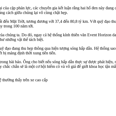
lại của cặp phản lực, các chuyên gia kết luận rằng hai hố đen này đa
ảng cách giữa chúng lại vô cùng chật hẹp.
t đến Mặt Trời, tương đương với 37,4 đến 80,8 tỷ km. Với quỹ đạo t
ay trong 100 năm tới.
a chúng ta. Do đó, ngay cả hệ thống kính thiên văn Event Horizon danh
hư những vật thể tách biệt.
 quỹ đạo đang thu hẹp thông qua hiện tượng sóng hấp dẫn. Hệ thống sao
t bị mảng định thời xung tiên tiến.
ong bài báo. Ông cho biết nếu sóng hấp dẫn thực sự được phát hiện, n
y chắc chắn sẽ là một cơ hội hiếm có và vô giá để giới khoa học tận mắ
hệ thường thấy trên xe cao cấp