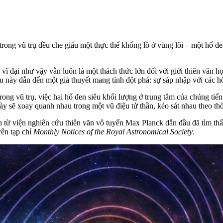
rong vũ trụ đều che giấu một thực thể khổng lồ ở vùng lõi – một hố đe
vĩ đại như vậy vẫn luôn là một thách thức lớn đối với giới thiên văn 
 này dẫn đến một giả thuyết mang tính đột phá: sự sáp nhập với các hố
rong vũ trụ, việc hai hố đen siêu khối lượng ở trung tâm của chúng tiến
ày sẽ xoay quanh nhau trong một vũ điệu tử thần, kéo sát nhau theo thờ
 từ viện nghiên cứu thiên văn vô tuyến Max Planck dẫn đầu đã tìm thấy
rên tạp chí
Monthly Notices of the Royal Astronomical Society
.