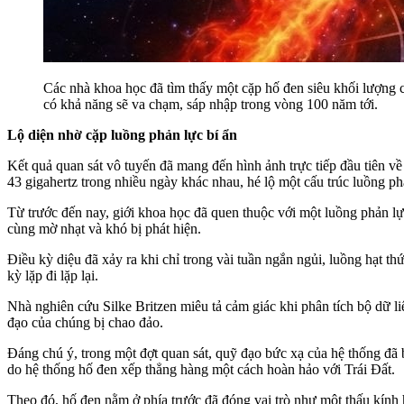
Các nhà khoa học đã tìm thấy một cặp hố đen siêu khối lượng 
có khả năng sẽ va chạm, sáp nhập trong vòng 100 năm tới.
Lộ diện nhờ cặp luồng phản lực bí ẩn
Kết quả quan sát vô tuyến đã mang đến hình ảnh trực tiếp đầu tiên về
43 gigahertz trong nhiều ngày khác nhau, hé lộ một cấu trúc luồng ph
Từ trước đến nay, giới khoa học đã quen thuộc với một luồng phản lự
cùng mờ nhạt và khó bị phát hiện.
Điều kỳ diệu đã xảy ra khi chỉ trong vài tuần ngắn ngủi, luồng hạt t
kỳ lặp đi lặp lại.
Nhà nghiên cứu Silke Britzen miêu tả cảm giác khi phân tích bộ dữ 
đạo của chúng bị chao đảo.
Đáng chú ý, trong một đợt quan sát, quỹ đạo bức xạ của hệ thống đã b
do hệ thống hố đen xếp thẳng hàng một cách hoàn hảo với Trái Đất.
Theo đó, hố đen nằm ở phía trước đã đóng vai trò như một thấu kính 