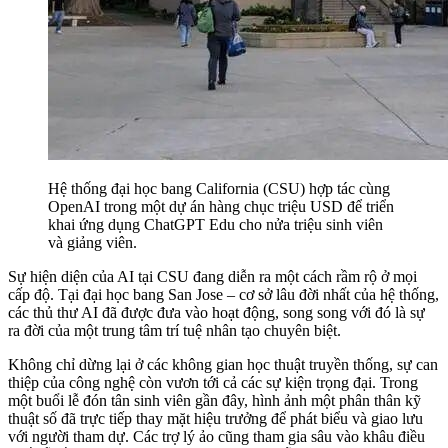
Hệ thống đại học bang California (CSU) hợp tác cùng
OpenAI trong một dự án hàng chục triệu USD để triển
khai ứng dụng ChatGPT Edu cho nửa triệu sinh viên
và giảng viên.
Sự hiện diện của AI tại CSU đang diễn ra một cách rầm rộ ở mọi
cấp độ. Tại đại học bang San Jose – cơ sở lâu đời nhất của hệ thống,
các thủ thư AI đã được đưa vào hoạt động, song song với đó là sự
ra đời của một trung tâm trí tuệ nhân tạo chuyên biệt.
Không chỉ dừng lại ở các không gian học thuật truyền thống, sự can
thiệp của công nghệ còn vươn tới cả các sự kiện trọng đại. Trong
một buổi lễ đón tân sinh viên gần đây, hình ảnh một phân thân kỹ
thuật số đã trực tiếp thay mặt hiệu trưởng để phát biểu và giao lưu
với người tham dự. Các trợ lý ảo cũng tham gia sâu vào khâu điều