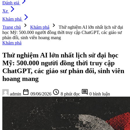
arrow_forward_ios
Đánh giá
arrow_forward_ios
Xe
arrow_forward_ios
Khám phá
chevron_right
chevron_right
Trang chủ
Khám phá
Thử nghiệm AI lớn nhất lịch sử đại
học Mỹ: 500.000 người đồng thời truy cập ChatGPT, các giáo sư
phản đối, sinh viên hoang mang
Khám phá
Thử nghiệm AI lớn nhất lịch sử đại học
Mỹ: 500.000 người đồng thời truy cập
ChatGPT, các giáo sư phản đối, sinh viên
hoang mang
calendar_today
schedule
comment
admin
09/06/2026
8 phút đọc
0 bình luận