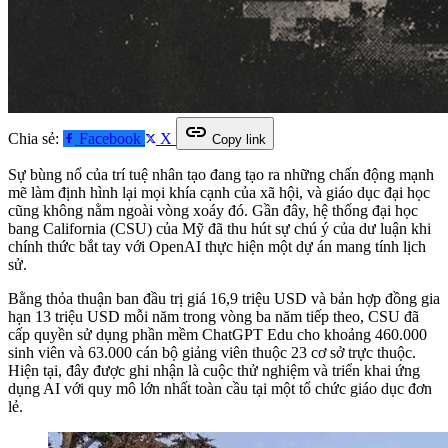
link
Chia sẻ:
Facebook
X
Copy link
Sự bùng nổ của trí tuệ nhân tạo đang tạo ra những chấn động mạnh
mẽ làm định hình lại mọi khía cạnh của xã hội, và giáo dục đại học
cũng không nằm ngoài vòng xoáy đó. Gần đây, hệ thống đại học
bang California (CSU) của Mỹ đã thu hút sự chú ý của dư luận khi
chính thức bắt tay với OpenAI thực hiện một dự án mang tính lịch
sử.
Bằng thỏa thuận ban đầu trị giá 16,9 triệu USD và bản hợp đồng gia
hạn 13 triệu USD mỗi năm trong vòng ba năm tiếp theo, CSU đã
cấp quyền sử dụng phần mềm ChatGPT Edu cho khoảng 460.000
sinh viên và 63.000 cán bộ giảng viên thuộc 23 cơ sở trực thuộc.
Hiện tại, đây được ghi nhận là cuộc thử nghiệm và triển khai ứng
dụng AI với quy mô lớn nhất toàn cầu tại một tổ chức giáo dục đơn
lẻ.