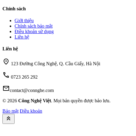
Chính sách
Giới thiệu
Chính sách bảo mật
Điều khoản sử dụng
Liên hệ
Liên hệ
location_on
123 Đường Công Nghệ, Q. Cầu Giấy, Hà Nội
call
0723 265 292
mail
contact@connghe.com
© 2026
Công Nghệ Việt
. Mọi bản quyền được bảo lưu.
Bảo mật
Điều khoản
keyboard_double_arrow_up