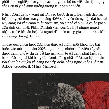
phối lễ tốt nghiệp, trong khi các trung tâm hỗ trợ việc làm tận dụng
công cụ này để định hướng tương lai cho sinh viên.
Nhà trường đặt kỳ vọng rất lớn vào bước đi này. Ban lãnh đạo lập
luận rằng với thực trạng khoảng 40% sinh viên tốt nghiệp đại học tại
Mỹ đang rơi vào cảnh thiếu việc làm, việc phổ cập AI là chiếc phao
cứu sinh cần thiết. Phần lớn sinh viên của CSU là những người
nhập cư thế hệ đầu hoặc là người đầu tiên trong gia đình bước chân
vào giảng đường đại học.
Thông qua chiến lược đưa kiến thức AI thành một khóa học bắt
buộc vào mùa thu năm 2025, họ tin rằng nhóm sinh viên này sẽ
được trang bị đầy đủ để bắt kịp nền kinh tế AI đang phát triển vũ
bão – đặc biệt là khi bang California đang nhận được sự hậu thuẫn
lớn từ chính quyền và hàng loạt tập đoàn công nghệ khổng lồ như
Adobe, Google, IBM hay Microsoft.