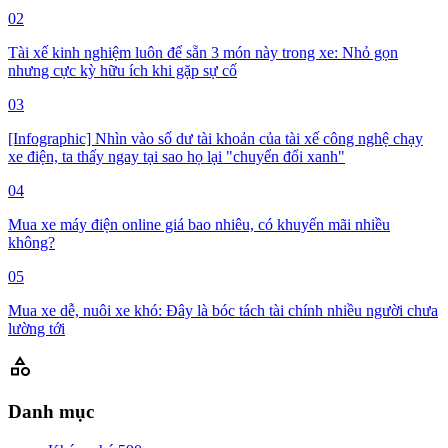
02
Tài xế kinh nghiệm luôn để sẵn 3 món này trong xe: Nhỏ gọn
nhưng cực kỳ hữu ích khi gặp sự cố
03
[Infographic] Nhìn vào số dư tài khoản của tài xế công nghệ chạy
xe điện, ta thấy ngay tại sao họ lại "chuyển đổi xanh"
04
Mua xe máy điện online giá bao nhiêu, có khuyến mãi nhiều
không?
05
Mua xe dễ, nuôi xe khó: Đây là bóc tách tài chính nhiều người chưa
lường tới
category
Danh mục