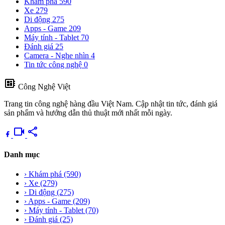
Khám phá
590
Xe
279
Di động
275
Apps - Game
209
Máy tính - Tablet
70
Đánh giá
25
Camera - Nghe nhìn
4
Tin tức công nghệ
0
developer_board
Công Nghệ Việt
Trang tin công nghệ hàng đầu Việt Nam. Cập nhật tin tức, đánh giá
sản phẩm và hướng dẫn thủ thuật mới nhất mỗi ngày.
videocam
share
Danh mục
›
Khám phá
(590)
›
Xe
(279)
›
Di động
(275)
›
Apps - Game
(209)
›
Máy tính - Tablet
(70)
›
Đánh giá
(25)