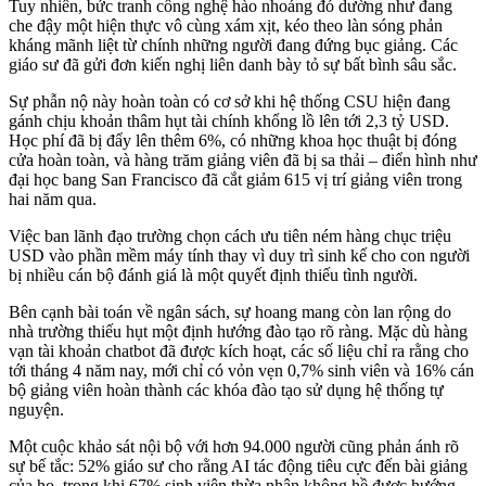
Tuy nhiên, bức tranh công nghệ hào nhoáng đó dường như đang
che đậy một hiện thực vô cùng xám xịt, kéo theo làn sóng phản
kháng mãnh liệt từ chính những người đang đứng bục giảng. Các
giáo sư đã gửi đơn kiến nghị liên danh bày tỏ sự bất bình sâu sắc.
Sự phẫn nộ này hoàn toàn có cơ sở khi hệ thống CSU hiện đang
gánh chịu khoản thâm hụt tài chính khổng lồ lên tới 2,3 tỷ USD.
Học phí đã bị đẩy lên thêm 6%, có những khoa học thuật bị đóng
cửa hoàn toàn, và hàng trăm giảng viên đã bị sa thải – điển hình như
đại học bang San Francisco đã cắt giảm 615 vị trí giảng viên trong
hai năm qua.
Việc ban lãnh đạo trường chọn cách ưu tiên ném hàng chục triệu
USD vào phần mềm máy tính thay vì duy trì sinh kế cho con người
bị nhiều cán bộ đánh giá là một quyết định thiếu tình người.
Bên cạnh bài toán về ngân sách, sự hoang mang còn lan rộng do
nhà trường thiếu hụt một định hướng đào tạo rõ ràng. Mặc dù hàng
vạn tài khoản chatbot đã được kích hoạt, các số liệu chỉ ra rằng cho
tới tháng 4 năm nay, mới chỉ có vỏn vẹn 0,7% sinh viên và 16% cán
bộ giảng viên hoàn thành các khóa đào tạo sử dụng hệ thống tự
nguyện.
Một cuộc khảo sát nội bộ với hơn 94.000 người cũng phản ánh rõ
sự bế tắc: 52% giáo sư cho rằng AI tác động tiêu cực đến bài giảng
của họ, trong khi 67% sinh viên thừa nhận không hề được hướng