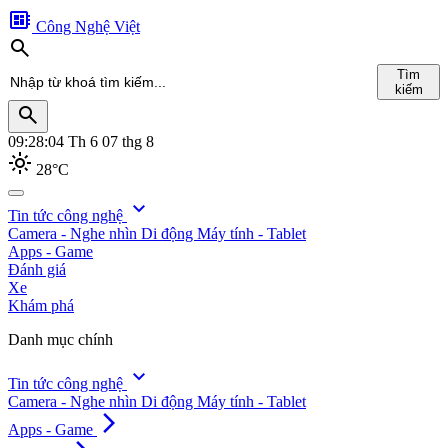
developer_board
Công Nghệ Việt
search
Tìm
kiếm
search
09:28:05
Th 6 07 thg 8
light_mode
28°C
search
expand_more
Tin tức công nghệ
Camera - Nghe nhìn
Di động
Máy tính - Tablet
Tìm
Apps - Game
kiếm
Đánh giá
Xe
Khám phá
Danh mục chính
expand_more
Tin tức công nghệ
Camera - Nghe nhìn
Di động
Máy tính - Tablet
arrow_forward_ios
Apps - Game