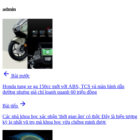
admin
arrow_back
Bài trước
Honda tung xe ga 150cc mới với ABS, TCS và màn hình dẫn
đường nhưng giá chỉ loanh quanh 60 triệu đồng
arrow_forward
Bài tiếp
Các nhà khoa học xác nhận 'thời gian âm' có thật: Đây là hiện tượng
kỳ lạ nhất vũ trụ mà khoa học vừa chứng minh được