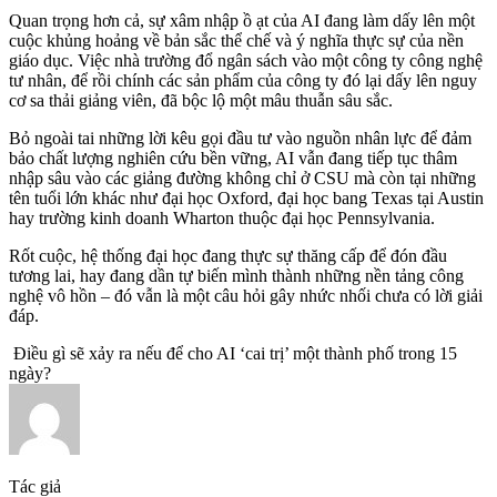
Quan trọng hơn cả, sự xâm nhập ồ ạt của AI đang làm dấy lên một
cuộc khủng hoảng về bản sắc thể chế và ý nghĩa thực sự của nền
giáo dục. Việc nhà trường đổ ngân sách vào một công ty công nghệ
tư nhân, để rồi chính các sản phẩm của công ty đó lại dấy lên nguy
cơ sa thải giảng viên, đã bộc lộ một mâu thuẫn sâu sắc.
Bỏ ngoài tai những lời kêu gọi đầu tư vào nguồn nhân lực để đảm
bảo chất lượng nghiên cứu bền vững, AI vẫn đang tiếp tục thâm
nhập sâu vào các giảng đường không chỉ ở CSU mà còn tại những
tên tuổi lớn khác như đại học Oxford, đại học bang Texas tại Austin
hay trường kinh doanh Wharton thuộc đại học Pennsylvania.
Rốt cuộc, hệ thống đại học đang thực sự thăng cấp để đón đầu
tương lai, hay đang dần tự biến mình thành những nền tảng công
nghệ vô hồn – đó vẫn là một câu hỏi gây nhức nhối chưa có lời giải
đáp.
Điều gì sẽ xảy ra nếu để cho AI ‘cai trị’ một thành phố trong 15
ngày?
Tác giả