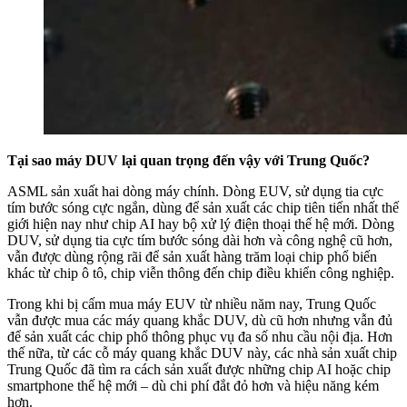
Tại sao máy DUV lại quan trọng đến vậy với Trung Quốc?
ASML sản xuất hai dòng máy chính. Dòng EUV, sử dụng tia cực
tím bước sóng cực ngắn, dùng để sản xuất các chip tiên tiến nhất thế
giới hiện nay như chip AI hay bộ xử lý điện thoại thế hệ mới. Dòng
DUV, sử dụng tia cực tím bước sóng dài hơn và công nghệ cũ hơn,
vẫn được dùng rộng rãi để sản xuất hàng trăm loại chip phổ biến
khác từ chip ô tô, chip viễn thông đến chip điều khiển công nghiệp.
Trong khi bị cấm mua máy EUV từ nhiều năm nay, Trung Quốc
vẫn được mua các máy quang khắc DUV, dù cũ hơn nhưng vẫn đủ
để sản xuất các chip phổ thông phục vụ đa số nhu cầu nội địa. Hơn
thế nữa, từ các cỗ máy quang khắc DUV này, các nhà sản xuất chip
Trung Quốc đã tìm ra cách sản xuất được những chip AI hoặc chip
smartphone thế hệ mới – dù chi phí đắt đỏ hơn và hiệu năng kém
hơn.