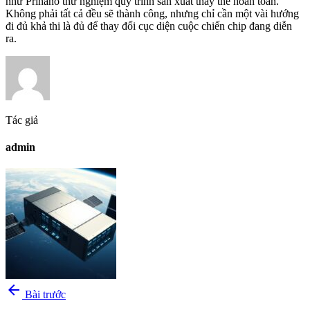
như Prinano thử nghiệm quy trình sản xuất thay thế hoàn toàn.
Không phải tất cả đều sẽ thành công, nhưng chỉ cần một vài hướng
đi đủ khả thi là đủ để thay đổi cục diện cuộc chiến chip đang diễn
ra.
Tác giả
admin
arrow_back
Bài trước