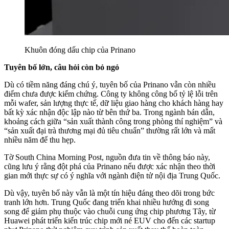
Khuôn đóng dấu chip của Prinano
Tuyên bố lớn, câu hỏi còn bỏ ngỏ
Dù có tiềm năng đáng chú ý, tuyên bố của Prinano vẫn còn nhiều
điểm chưa được kiểm chứng. Công ty không công bố tỷ lệ lỗi trên
mỗi wafer, sản lượng thực tế, dữ liệu giao hàng cho khách hàng hay
bất kỳ xác nhận độc lập nào từ bên thứ ba. Trong ngành bán dẫn,
khoảng cách giữa “sản xuất thành công trong phòng thí nghiệm” và
“sản xuất đại trà thương mại đủ tiêu chuẩn” thường rất lớn và mất
nhiều năm để thu hẹp.
Tờ South China Morning Post, nguồn đưa tin về thông báo này,
cũng lưu ý rằng đột phá của Prinano nếu được xác nhận theo thời
gian mới thực sự có ý nghĩa với ngành điện tử nội địa Trung Quốc.
Dù vậy, tuyên bố này vẫn là một tín hiệu đáng theo dõi trong bức
tranh lớn hơn. Trung Quốc đang triển khai nhiều hướng đi song
song để giảm phụ thuộc vào chuỗi cung ứng chip phương Tây, từ
Huawei phát triển kiến trúc chip mới né EUV cho đến các startup