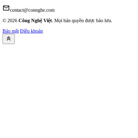
mail
contact@connghe.com
© 2026
Công Nghệ Việt
. Mọi bản quyền được bảo lưu.
Bảo mật
Điều khoản
keyboard_double_arrow_up