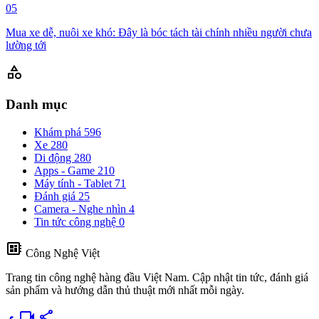
05
Mua xe dễ, nuôi xe khó: Đây là bóc tách tài chính nhiều người chưa
lường tới
category
Danh mục
Khám phá
596
Xe
280
Di động
280
Apps - Game
210
Máy tính - Tablet
71
Đánh giá
25
Camera - Nghe nhìn
4
Tin tức công nghệ
0
developer_board
Công Nghệ Việt
Trang tin công nghệ hàng đầu Việt Nam. Cập nhật tin tức, đánh giá
sản phẩm và hướng dẫn thủ thuật mới nhất mỗi ngày.
videocam
share