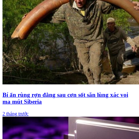
Bí ẩn rùng rợn đằng sau cơn sốt săn lùng xác voi
ma mút Siberia
2 tháng trước