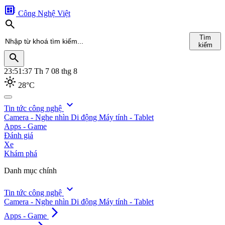
developer_board
Công Nghệ Việt
search
Tìm
kiếm
search
23:51:39
Th 7 08 thg 8
light_mode
28°C
search
expand_more
Tin tức công nghệ
Camera - Nghe nhìn
Di động
Máy tính - Tablet
Tìm
Apps - Game
kiếm
Đánh giá
Xe
Khám phá
Danh mục chính
expand_more
Tin tức công nghệ
Camera - Nghe nhìn
Di động
Máy tính - Tablet
arrow_forward_ios
Apps - Game