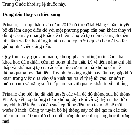
Trung Quốc khỏi sự lệ thuộc này.
Đóng dấu thay vì chiếu sáng
Prinano, startup thành lập năm 2017 có trụ sở tại Hàng Châu, tuyên
bố đã làm được điều đó với một phương pháp căn bản khác: thay vì
dùng các máy quang khắc để chiếu sáng và tạo nên các mạch điện
trên tấm wafer, họ dùng khuôn nano ép trực tiếp lên bề mặt wafer
giống như việc đóng dấu.
Quy trình này, gọi là in nano, không phải ý tưởng mới. Các nhà
khoa học đã nghiên cứu nó trong nhiều thập kỷ vì tiềm năng chi phí
thấp và khả năng tạo ra các cấu trúc cực nhỏ mà không cần hệ
thống quang học đắt tiền. Tuy nhiên công nghệ này lâu nay gặp khó
khăn trong việc đưa vào sản xuất đại trà vì tỷ lệ lỗi cao, khuôn bị
mòn nhanh và năng suất thấp hơn so với quang khắc truyền thống.
Prinano cho biết họ đã giải quyết các vấn đề đó thông qua hệ thống
PL-AS, kết hợp buồng chân không, đệm khí và vật liệu in hai lớp
tùy chỉnh để kiểm soát áp suất ép đồng đều trên toàn bộ bề mặt
wafer 8 inch. Công ty tuyên bố hệ thống này có thể tạo ra các cấu
trúc nhỏ hơn 10nm, đủ cho nhiều ứng dụng chip quang học thương
mại.