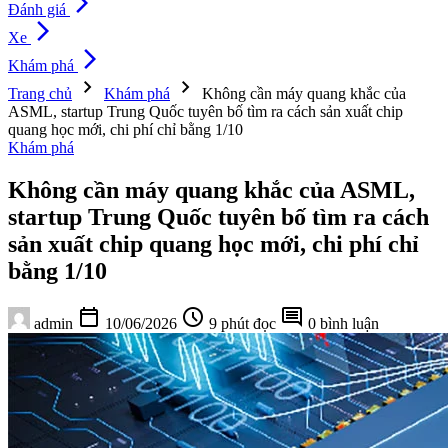
arrow_forward_ios
Đánh giá
arrow_forward_ios
Xe
arrow_forward_ios
Khám phá
chevron_right
chevron_right
Trang chủ
Khám phá
Không cần máy quang khắc của
ASML, startup Trung Quốc tuyên bố tìm ra cách sản xuất chip
quang học mới, chi phí chỉ bằng 1/10
Khám phá
Không cần máy quang khắc của ASML,
startup Trung Quốc tuyên bố tìm ra cách
sản xuất chip quang học mới, chi phí chỉ
bằng 1/10
calendar_today
schedule
comment
admin
10/06/2026
9 phút đọc
0 bình luận