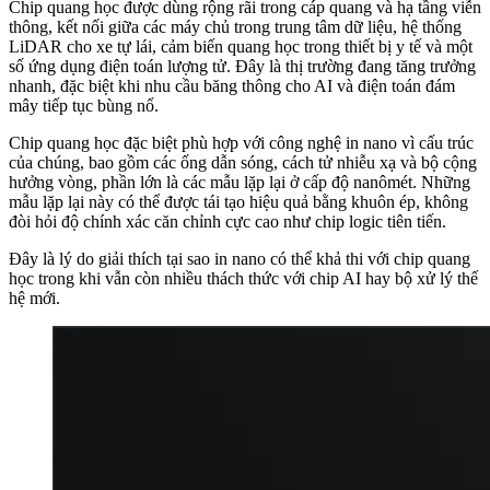
Chip quang học được dùng rộng rãi trong cáp quang và hạ tầng viễn
thông, kết nối giữa các máy chủ trong trung tâm dữ liệu, hệ thống
LiDAR cho xe tự lái, cảm biến quang học trong thiết bị y tế và một
số ứng dụng điện toán lượng tử. Đây là thị trường đang tăng trưởng
nhanh, đặc biệt khi nhu cầu băng thông cho AI và điện toán đám
mây tiếp tục bùng nổ.
Chip quang học đặc biệt phù hợp với công nghệ in nano vì cấu trúc
của chúng, bao gồm các ống dẫn sóng, cách tử nhiễu xạ và bộ cộng
hưởng vòng, phần lớn là các mẫu lặp lại ở cấp độ nanômét. Những
mẫu lặp lại này có thể được tái tạo hiệu quả bằng khuôn ép, không
đòi hỏi độ chính xác căn chỉnh cực cao như chip logic tiên tiến.
Đây là lý do giải thích tại sao in nano có thể khả thi với chip quang
học trong khi vẫn còn nhiều thách thức với chip AI hay bộ xử lý thế
hệ mới.