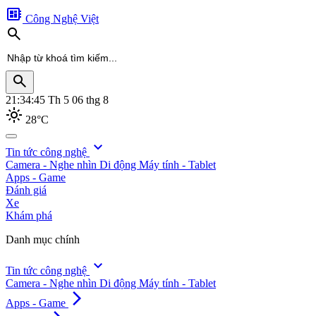
developer_board
Công Nghệ Việt
search
search
21:34:47
Th 5 06 thg 8
light_mode
28°C
search
expand_more
Tin tức công nghệ
Camera - Nghe nhìn
Di động
Máy tính - Tablet
Apps - Game
Đánh giá
Xe
Khám phá
Danh mục chính
expand_more
Tin tức công nghệ
Camera - Nghe nhìn
Di động
Máy tính - Tablet
arrow_forward_ios
Apps - Game