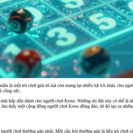
uần là một trò chơi giải trí mà còn mang lại nhiều lợi ích khác cho ngư
à công sức.
mãi hấp dẫn dành cho người chơi Keno. Những ưu đãi này có thể là ti
ể tìm thấy một cộng đồng người chơi Keno đông đảo, từ đó tạo ra nhữn
 người chơi thường gặp phải. Một câu hỏi thường gặp là liệu trò chơi