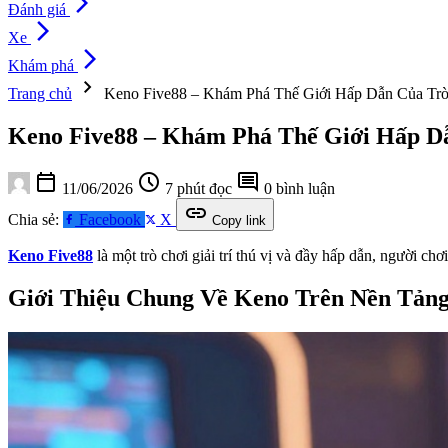
arrow_forward_ios
Đánh giá
arrow_forward_ios
Xe
arrow_forward_ios
Khám phá
chevron_right
Trang chủ
Keno Five88 – Khám Phá Thế Giới Hấp Dẫn Của Trò
Keno Five88 – Khám Phá Thế Giới Hấp D
calendar_today
schedule
comment
11/06/2026
7 phút đọc
0 bình luận
link
Chia sẻ:
Facebook
X
Copy link
Keno Five88
là một trò chơi giải trí thú vị và đầy hấp dẫn, người ch
Giới Thiệu Chung Về Keno Trên Nền Tảng