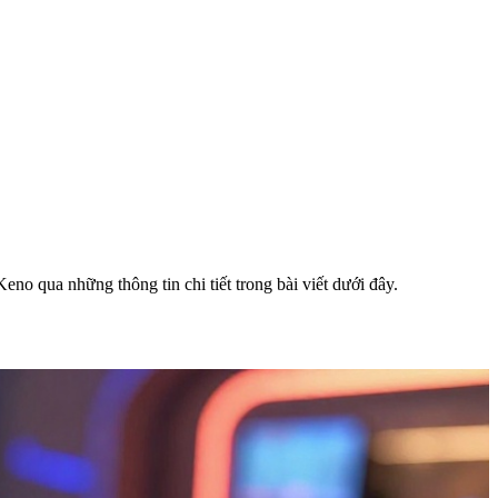
Keno qua những thông tin chi tiết trong bài viết dưới đây.