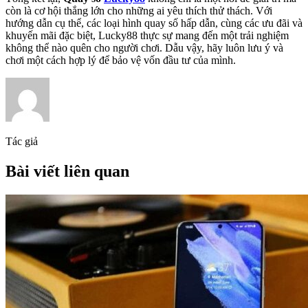
còn là cơ hội thắng lớn cho những ai yêu thích thử thách. Với
hướng dẫn cụ thể, các loại hình quay số hấp dẫn, cùng các ưu đãi và
khuyến mãi đặc biệt, Lucky88 thực sự mang đến một trải nghiệm
không thể nào quên cho người chơi. Dẫu vậy, hãy luôn lưu ý và
chơi một cách hợp lý để bảo vệ vốn đầu tư của mình.
Tác giả
Bài viết liên quan