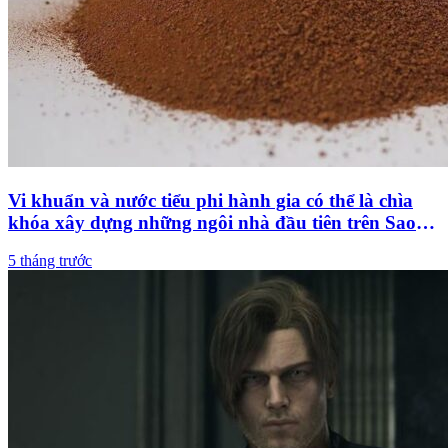
Vi khuẩn và nước tiểu phi hành gia có thể là chìa
khóa xây dựng những ngôi nhà đầu tiên trên Sao
Hỏa
5 tháng trước