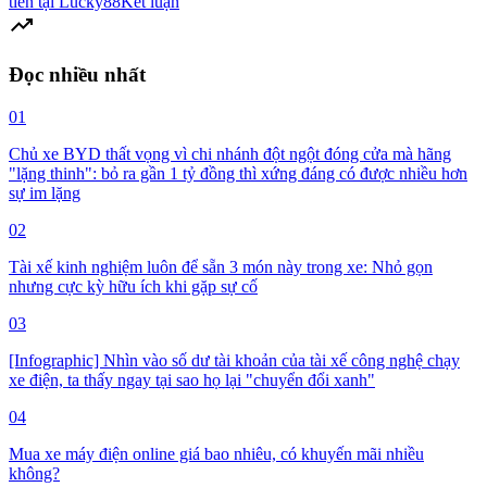
tiền tại Lucky88
Kết luận
trending_up
Đọc nhiều nhất
01
Chủ xe BYD thất vọng vì chi nhánh đột ngột đóng cửa mà hãng
"lặng thinh": bỏ ra gần 1 tỷ đồng thì xứng đáng có được nhiều hơn
sự im lặng
02
Tài xế kinh nghiệm luôn để sẵn 3 món này trong xe: Nhỏ gọn
nhưng cực kỳ hữu ích khi gặp sự cố
03
[Infographic] Nhìn vào số dư tài khoản của tài xế công nghệ chạy
xe điện, ta thấy ngay tại sao họ lại "chuyển đổi xanh"
04
Mua xe máy điện online giá bao nhiêu, có khuyến mãi nhiều
không?