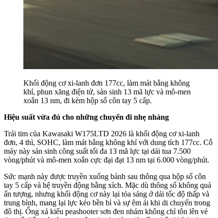
Khối động cơ xi-lanh đơn 177cc, làm mát bằng không
khí, phun xăng điện tử, sản sinh 13 mã lực và mô-men
xoắn 13 nm, đi kèm hộp số côn tay 5 cấp.
Hiệu suất vừa đủ cho những chuyến đi nhẹ nhàng
Trái tim của Kawasaki W175LTD 2026 là khối động cơ xi-lanh
đơn, 4 thì, SOHC, làm mát bằng không khí với dung tích 177cc. Cỗ
máy này sản sinh công suất tối đa 13 mã lực tại dải tua 7.500
vòng/phút và mô-men xoắn cực đại đạt 13 nm tại 6.000 vòng/phút.
Sức mạnh này được truyền xuống bánh sau thông qua hộp số côn
tay 5 cấp và hệ truyền động bằng xích. Mặc dù thông số không quá
ấn tượng, nhưng khối động cơ này lại tỏa sáng ở dải tốc độ thấp và
trung bình, mang lại lực kéo bền bỉ và sự êm ái khi di chuyển trong
đô thị. Ống xả kiểu peashooter sơn đen nhám không chỉ tôn lên vẻ