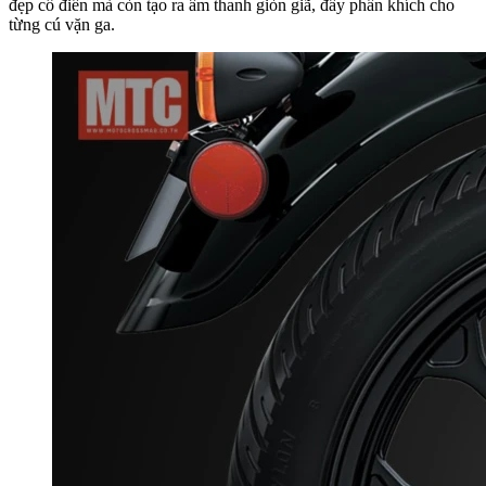
đẹp cổ điển mà còn tạo ra âm thanh giòn giã, đầy phấn khích cho
từng cú vặn ga.