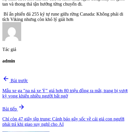
tan và thong thả tận hưởng từng chuyến đi.
Bí ẩn phiến đá 255 ký tự rune giữa rừng Canada: Không phải di
tích Viking nhưng còn khó lý giải hơn
Tác giả
admin
arrow_back
Bài trước
Mẫu xe ga "na ná xe Ý" giá hơn 80 triệu đồng ra mắt, trang bị vượt
kỳ vọng khiến nhiều người bất ngờ
arrow_forward
Bài tiếp
Chỉ còn 47 giây tập trung: Cảnh báo gây sốc về cái giá con người
phải trả khi giao suy nghĩ cho AI