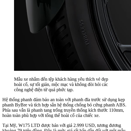
Mẫu xe nhắm đến tệp khách hàng yêu thích vẻ đẹp
hoài cổ, sự tối giản, mộc mạc và không đòi hỏi các
công nghệ điện tử quá phức tạp.
Hệ thống phanh đảm bảo an toàn với phanh đĩa trước sử dụng kẹp
phanh ByBre và tích hợp sẵn hệ thống chống bó cứng phanh ABS.
Phía sau vẫn là phanh tang trống truyền thống kích thước 110mm,
hoàn toàn phù hợp với tổng thể hoài cổ của chiếc xe.
Tại Mỹ, W175 LTD được bán với giá 2.999 USD, tương đương
khoảng 79 triệu đồng. Đây là mức giá rất hấp dẫn đối với một mẫu