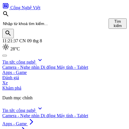
developer_board
Công Nghệ Việt
search
Tìm
kiếm
search
11:21:38
CN 09 thg 8
light_mode
28°C
search
expand_more
Tin tức công nghệ
Camera - Nghe nhìn
Di động
Máy tính - Tablet
Tìm
Apps - Game
kiếm
Đánh giá
Xe
Khám phá
Danh mục chính
expand_more
Tin tức công nghệ
Camera - Nghe nhìn
Di động
Máy tính - Tablet
arrow_forward_ios
Apps - Game