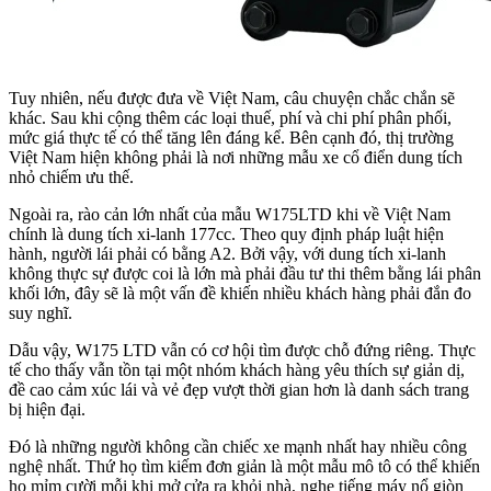
Tuy nhiên, nếu được đưa về Việt Nam, câu chuyện chắc chắn sẽ
khác. Sau khi cộng thêm các loại thuế, phí và chi phí phân phối,
mức giá thực tế có thể tăng lên đáng kể. Bên cạnh đó, thị trường
Việt Nam hiện không phải là nơi những mẫu xe cổ điển dung tích
nhỏ chiếm ưu thế.
Ngoài ra, rào cản lớn nhất của mẫu W175LTD khi về Việt Nam
chính là dung tích xi-lanh 177cc. Theo quy định pháp luật hiện
hành, người lái phải có bằng A2. Bởi vậy, với dung tích xi-lanh
không thực sự được coi là lớn mà phải đầu tư thi thêm bằng lái phân
khối lớn, đây sẽ là một vấn đề khiến nhiều khách hàng phải đắn đo
suy nghĩ.
Dẫu vậy, W175 LTD vẫn có cơ hội tìm được chỗ đứng riêng. Thực
tế cho thấy vẫn tồn tại một nhóm khách hàng yêu thích sự giản dị,
đề cao cảm xúc lái và vẻ đẹp vượt thời gian hơn là danh sách trang
bị hiện đại.
Đó là những người không cần chiếc xe mạnh nhất hay nhiều công
nghệ nhất. Thứ họ tìm kiếm đơn giản là một mẫu mô tô có thể khiến
họ mỉm cười mỗi khi mở cửa ra khỏi nhà, nghe tiếng máy nổ giòn