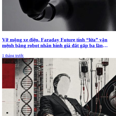
Vỡ mộng xe điện, Faraday Future tính “lừa” vận
mệnh bằng robot nhân hình giá đắt gấp ba lần
Tesla Optimus
1 tháng trước