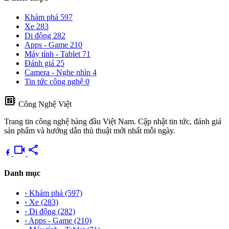
Khám phá
597
Xe
283
Di động
282
Apps - Game
210
Máy tính - Tablet
71
Đánh giá
25
Camera - Nghe nhìn
4
Tin tức công nghệ
0
developer_board
Công Nghệ Việt
Trang tin công nghệ hàng đầu Việt Nam. Cập nhật tin tức, đánh giá
sản phẩm và hướng dẫn thủ thuật mới nhất mỗi ngày.
videocam
share
Danh mục
›
Khám phá
(597)
›
Xe
(283)
›
Di động
(282)
›
Apps - Game
(210)