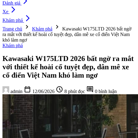
arrow_forward_ios
Đánh giá
arrow_forward_ios
Xe
arrow_forward_ios
Khám phá
chevron_right
chevron_right
Trang chủ
Khám phá
Kawasaki W175LTD 2026 bất ngờ
ra mắt với thiết kế hoài cổ tuyệt đẹp, dân mê xe cổ điển Việt Nam
khó làm ngơ
Khám phá
Kawasaki W175LTD 2026 bất ngờ ra mắt
với thiết kế hoài cổ tuyệt đẹp, dân mê xe
cổ điển Việt Nam khó làm ngơ
calendar_today
schedule
comment
admin
12/06/2026
8 phút đọc
0 bình luận