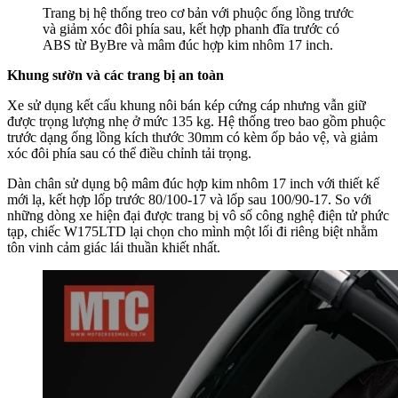
Trang bị hệ thống treo cơ bản với phuộc ống lồng trước
và giảm xóc đôi phía sau, kết hợp phanh đĩa trước có
ABS từ ByBre và mâm đúc hợp kim nhôm 17 inch.
Khung sườn và các trang bị an toàn
Xe sử dụng kết cấu khung nôi bán kép cứng cáp nhưng vẫn giữ
được trọng lượng nhẹ ở mức 135 kg. Hệ thống treo bao gồm phuộc
trước dạng ống lồng kích thước 30mm có kèm ốp bảo vệ, và giảm
xóc đôi phía sau có thể điều chỉnh tải trọng.
Dàn chân sử dụng bộ mâm đúc hợp kim nhôm 17 inch với thiết kế
mới lạ, kết hợp lốp trước 80/100-17 và lốp sau 100/90-17. So với
những dòng xe hiện đại được trang bị vô số công nghệ điện tử phức
tạp, chiếc W175LTD lại chọn cho mình một lối đi riêng biệt nhằm
tôn vinh cảm giác lái thuần khiết nhất.