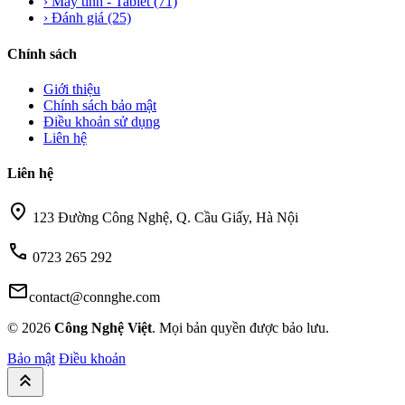
›
Máy tính - Tablet
(71)
›
Đánh giá
(25)
Chính sách
Giới thiệu
Chính sách bảo mật
Điều khoản sử dụng
Liên hệ
Liên hệ
location_on
123 Đường Công Nghệ, Q. Cầu Giấy, Hà Nội
call
0723 265 292
mail
contact@connghe.com
© 2026
Công Nghệ Việt
. Mọi bản quyền được bảo lưu.
Bảo mật
Điều khoản
keyboard_double_arrow_up