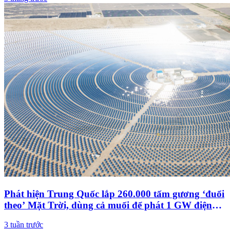
Phát hiện Trung Quốc lắp 260.000 tấm gương ‘đuổi
theo’ Mặt Trời, dùng cả muối để phát 1 GW điện
xuyên ngày đêm
3 tuần trước