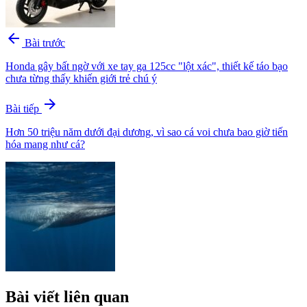
arrow_back
Bài trước
Honda gây bất ngờ với xe tay ga 125cc "lột xác", thiết kế táo bạo
chưa từng thấy khiến giới trẻ chú ý
arrow_forward
Bài tiếp
Hơn 50 triệu năm dưới đại dương, vì sao cá voi chưa bao giờ tiến
hóa mang như cá?
Bài viết liên quan