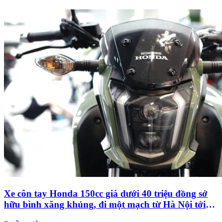
Xe côn tay Honda 150cc giá dưới 40 triệu đồng sở
hữu bình xăng khủng, đi một mạch từ Hà Nội tới
Đà Nẵng vẫn chưa cần phải đổ xăng