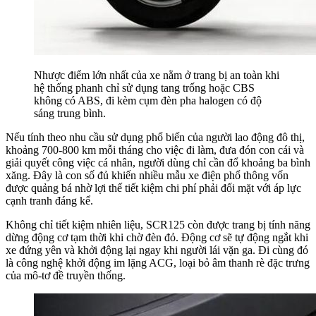
Nhược điểm lớn nhất của xe nằm ở trang bị an toàn khi
hệ thống phanh chỉ sử dụng tang trống hoặc CBS
không có ABS, đi kèm cụm đèn pha halogen có độ
sáng trung bình.
Nếu tính theo nhu cầu sử dụng phổ biến của người lao động đô thị,
khoảng 700-800 km mỗi tháng cho việc đi làm, đưa đón con cái và
giải quyết công việc cá nhân, người dùng chỉ cần đổ khoảng ba bình
xăng. Đây là con số đủ khiến nhiều mẫu xe điện phổ thông vốn
được quảng bá nhờ lợi thế tiết kiệm chi phí phải đối mặt với áp lực
cạnh tranh đáng kể.
Không chỉ tiết kiệm nhiên liệu, SCR125 còn được trang bị tính năng
dừng động cơ tạm thời khi chờ đèn đỏ. Động cơ sẽ tự động ngắt khi
xe đứng yên và khởi động lại ngay khi người lái vặn ga. Đi cùng đó
là công nghệ khởi động im lặng ACG, loại bỏ âm thanh rè đặc trưng
của mô-tơ đề truyền thống.