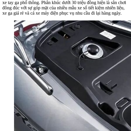
xe tay ga phổ thông. Phân khúc dưới 30 triệu đồng hiện là sân chơi
đông đúc với sự góp mặt của nhiều mẫu xe số tiết kiệm nhiên liệu,
xe ga giá rẻ và cả xe máy điện phục vụ nhu cầu đi lại hàng ngày.