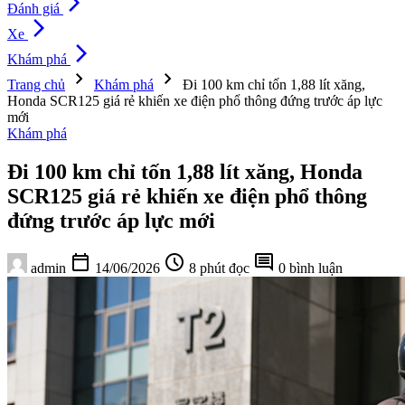
arrow_forward_ios
Đánh giá
arrow_forward_ios
Xe
arrow_forward_ios
Khám phá
chevron_right
chevron_right
Trang chủ
Khám phá
Đi 100 km chỉ tốn 1,88 lít xăng,
Honda SCR125 giá rẻ khiến xe điện phổ thông đứng trước áp lực
mới
Khám phá
Đi 100 km chỉ tốn 1,88 lít xăng, Honda
SCR125 giá rẻ khiến xe điện phổ thông
đứng trước áp lực mới
calendar_today
schedule
comment
admin
14/06/2026
8 phút đọc
0 bình luận