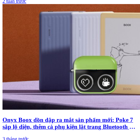
2 tuần trước
Onyx Boox dồn dập ra mắt sản phẩm mới: Poke 7
sắp lộ diện, thêm cả phụ kiện lật trang Bluetooth giá
hơn 600.000 đồng
3 tháng trước