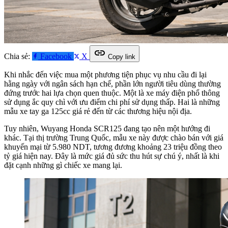
link
Chia sẻ:
Facebook
X
Copy link
Khi nhắc đến việc mua một phương tiện phục vụ nhu cầu đi lại
hằng ngày với ngân sách hạn chế, phần lớn người tiêu dùng thường
đứng trước hai lựa chọn quen thuộc. Một là xe máy điện phổ thông
sử dụng ắc quy chì với ưu điểm chi phí sử dụng thấp. Hai là những
mẫu xe tay ga 125cc giá rẻ đến từ các thương hiệu nội địa.
Tuy nhiên, Wuyang Honda SCR125 đang tạo nên một hướng đi
khác. Tại thị trường Trung Quốc, mẫu xe này được chào bán với giá
khuyến mại từ 5.980 NDT, tương đương khoảng 23 triệu đồng theo
tỷ giá hiện nay. Đây là mức giá đủ sức thu hút sự chú ý, nhất là khi
đặt cạnh những gì chiếc xe mang lại.