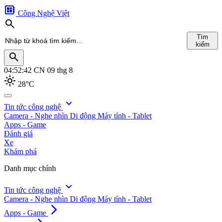
developer_board
Công Nghệ Việt
search
Tìm
kiếm
search
04:52:44
CN 09 thg 8
light_mode
28°C
search
expand_more
Tin tức công nghệ
Camera - Nghe nhìn
Di động
Máy tính - Tablet
Tìm
Apps - Game
kiếm
Đánh giá
Xe
Khám phá
Danh mục chính
expand_more
Tin tức công nghệ
Camera - Nghe nhìn
Di động
Máy tính - Tablet
arrow_forward_ios
Apps - Game