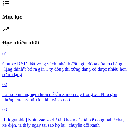
format_list_bulleted
Mục lục
trending_up
Đọc nhiều nhất
01
Chủ xe BYD thất vọng vì chi nhánh đột ngột đóng cửa mà hãng
"lặng thinh": bỏ ra gần 1 tỷ đồng thì xứng đáng có được nhiều hơn
sự im lặng
02
Tài xế kinh nghiệm luôn để sẵn 3 món này trong xe: Nhỏ gọn
nhưng cực kỳ hữu ích khi gặp sự cố
03
[Infographic] Nhìn vào số dư tài khoản của tài xế công nghệ chạy
xe điện, ta thấy ngay tại sao họ lại "chuyển đổi xanh"