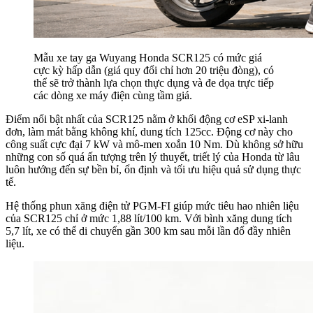
Mẫu xe tay ga Wuyang Honda SCR125 có mức giá
cực kỳ hấp dẫn (giá quy đổi chỉ hơn 20 triệu đòng), có
thể sẽ trở thành lựa chọn thực dụng và đe dọa trực tiếp
các dòng xe máy điện cùng tầm giá.
Điểm nổi bật nhất của SCR125 nằm ở khối động cơ eSP xi-lanh
đơn, làm mát bằng không khí, dung tích 125cc. Động cơ này cho
công suất cực đại 7 kW và mô-men xoắn 10 Nm. Dù không sở hữu
những con số quá ấn tượng trên lý thuyết, triết lý của Honda từ lâu
luôn hướng đến sự bền bỉ, ổn định và tối ưu hiệu quả sử dụng thực
tế.
Hệ thống phun xăng điện tử PGM-FI giúp mức tiêu hao nhiên liệu
của SCR125 chỉ ở mức 1,88 lít/100 km. Với bình xăng dung tích
5,7 lít, xe có thể di chuyển gần 300 km sau mỗi lần đổ đầy nhiên
liệu.