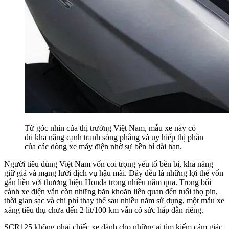
Từ góc nhìn của thị trường Việt Nam, mẫu xe này có
đủ khả năng cạnh tranh sòng phẳng và uy hiếp thị phần
của các dòng xe máy điện nhờ sự bền bỉ dài hạn.
Người tiêu dùng Việt Nam vốn coi trọng yếu tố bền bỉ, khả năng
giữ giá và mạng lưới dịch vụ hậu mãi. Đây đều là những lợi thế vốn
gắn liền với thương hiệu Honda trong nhiều năm qua. Trong bối
cảnh xe điện vẫn còn những băn khoăn liên quan đến tuổi thọ pin,
thời gian sạc và chi phí thay thế sau nhiều năm sử dụng, một mẫu xe
xăng tiêu thụ chưa đến 2 lít/100 km vẫn có sức hấp dẫn riêng.
SCR125 không phải chiếc xe dành cho những ai tìm kiếm cảm giác