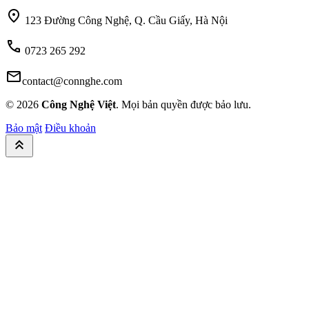
location_on
123 Đường Công Nghệ, Q. Cầu Giấy, Hà Nội
call
0723 265 292
mail
contact@connghe.com
© 2026
Công Nghệ Việt
. Mọi bản quyền được bảo lưu.
Bảo mật
Điều khoản
keyboard_double_arrow_up