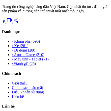
Trang tin công nghệ hàng đầu Việt Nam. Cập nhật tin tức, đánh giá
sản phẩm và hướng dẫn thủ thuật mới nhất mỗi ngày.
videocam
share
Danh mục
›
Khám phá
(596)
›
Xe
(281)
›
Di động
(280)
›
Apps - Game
(210)
›
Máy tính - Tablet
(71)
›
Đánh giá
(25)
Chính sách
Giới thiệu
Chính sách bảo mật
Điều khoản sử dụng
Liên hệ
Liên hệ