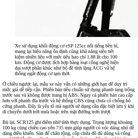
Xe sử dụng khối động cơ eSP 125cc nổi tiếng bền bỉ,
mang lại hiệu năng ổn định cùng khả năng siêu tiết
kiệm nhiên liệu với mức tiêu hao chỉ 1.88 lít cho 100
km. Động cơ được tích hợp hàng loạt công nghệ hiện
đại vượt phân khúc như bộ đề tĩnh lặng ACG và hệ
thống ngắt động cơ tạm thời.
Ở chiều ngược lại, mẫu xe này vẫn có những giới hạn để duy trì
mức giá dễ tiếp cận. Phiên bản tiêu chuẩn sử dụng phanh tang trống
trước sau và không được trang bị ABS. Ngay cả phiên bản cao cấp
hơn với phanh đĩa trước và hệ thống CBS cũng chưa có chống bó
cứng phanh. Đây là yếu tố mà người sử dụng cần đặc biệt lưu ý khi
di chuyển dưới trời mưa hoặc trên mặt đường trơn trượt.
Bù lại, SCR125 ghi điểm nhờ tính thực dụng. Trọng lượng khoảng
100 kg cùng chiều cao yên 735 mm giúp người có vóc dáng nhỏ dễ
dàng điều khiển. Sàn để chân rộng, cốp chứa đồ đủ dùng và cổng