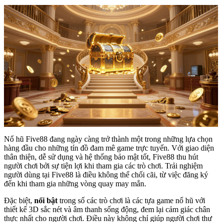
Nổ hũ Five88 đang ngày càng trở thành một trong những lựa chọn
hàng đầu cho những tín đồ đam mê game trực tuyến. Với giao diện
thân thiện, dễ sử dụng và hệ thống bảo mật tốt, Five88 thu hút
người chơi bởi sự tiện lợi khi tham gia các trò chơi. Trải nghiệm
người dùng tại Five88 là điều không thể chối cãi, từ việc đăng ký
đến khi tham gia những vòng quay may mắn.
Đặc biệt,
nổi bật
trong số các trò chơi là các tựa game nổ hũ với
thiết kế 3D sắc nét và âm thanh sống động, đem lại cảm giác chân
thực nhất cho người chơi. Điều này không chỉ giúp người chơi thư