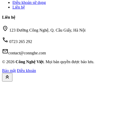
Điều khoản sử dụng
Liên hệ
Liên hệ
location_on
123 Đường Công Nghệ, Q. Cầu Giấy, Hà Nội
call
0723 265 292
mail
contact@connghe.com
© 2026
Công Nghệ Việt
. Mọi bản quyền được bảo lưu.
Bảo mật
Điều khoản
keyboard_double_arrow_up