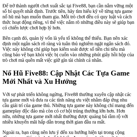
Để trở thành người chơi xuất sắc tại Five88, bạn cần nắm vững một
số bí quyết nhất định. Trước tiên, hãy tìm hiểu kỹ về từng tựa game
nổ hũ mà bạn muốn tham gia. Mỗi trò chơi đều có quy luật và cách
thức hoạt động riêng, vì thế việc nắm rõ những điều này sẽ giúp bạn
có chiến lược chơi hợp lý hơn.
Bên cạnh đó, quản lý vốn là yếu tố không thể thiếu. Bạn nên xác
định một ngân sách rõ ràng và tuân thủ nghiêm ngặt ngân sách đó.
Việc này không chỉ giúp bạn kiểm soát được số tiền chi tiêu mà
cũng bảo vệ bạn khỏi việc bị cuốn vào những phút giây hồi hộp của
trò chơi mà quên mất việc giữ gìn tài chính cá nhân.
Nổ Hũ Five88: Cập Nhật Các Tựa Game
Mới Nhất và Xu Hướng
Với sự phát triển không ngừng, Five88 thường xuyên cập nhật các
tựa game mới và đưa ra các tính năng ưu việt nhằm đáp ứng nhu
cầu giải trí của game thủ. Những tựa game này không chỉ mang đến
gameplay độc đáo mà còn có cơ hội trúng thưởng lớn hơn. Hơn
nữa, những tựa game mới nhất thường được quảng bá rầm rộ với
nhiều khuyến mãi hấp dẫn trong thời gian đầu ra mắt.
Ngoài ra, bạn cũng nên lưu ý đến xu hướng hiện tại trong cộng