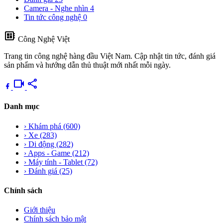
Camera - Nghe nhìn
4
Tin tức công nghệ
0
developer_board
Công Nghệ Việt
Trang tin công nghệ hàng đầu Việt Nam. Cập nhật tin tức, đánh giá
sản phẩm và hướng dẫn thủ thuật mới nhất mỗi ngày.
videocam
share
Danh mục
›
Khám phá
(600)
›
Xe
(283)
›
Di động
(282)
›
Apps - Game
(212)
›
Máy tính - Tablet
(72)
›
Đánh giá
(25)
Chính sách
Giới thiệu
Chính sách bảo mật