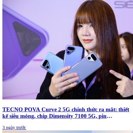
TECNO POVA Curve 2 5G chính thức ra mắt: thiết
kế siêu mỏng, chip Dimensity 7100 5G, pin
8000mAh
3 ngày trước