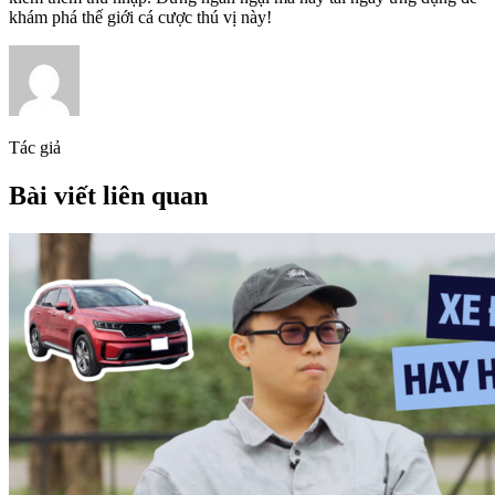
khám phá thế giới cá cược thú vị này!
Tác giả
Bài viết liên quan