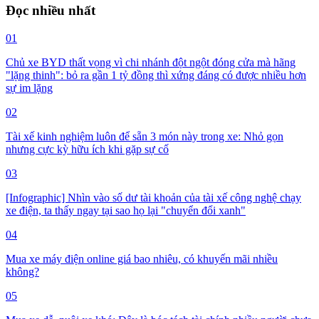
Đọc nhiều nhất
01
Chủ xe BYD thất vọng vì chi nhánh đột ngột đóng cửa mà hãng
"lặng thinh": bỏ ra gần 1 tỷ đồng thì xứng đáng có được nhiều hơn
sự im lặng
02
Tài xế kinh nghiệm luôn để sẵn 3 món này trong xe: Nhỏ gọn
nhưng cực kỳ hữu ích khi gặp sự cố
03
[Infographic] Nhìn vào số dư tài khoản của tài xế công nghệ chạy
xe điện, ta thấy ngay tại sao họ lại "chuyển đổi xanh"
04
Mua xe máy điện online giá bao nhiêu, có khuyến mãi nhiều
không?
05