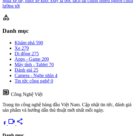
Mua xe dễ, nuôi xe khó: Đây là bóc tách tài chính nhiều người chưa
lường tới
category
Danh mục
Khám phá
590
Xe
279
Di động
275
Apps - Game
209
Máy tính - Tablet
70
Đánh giá
25
Camera - Nghe nhìn
4
Tin tức công nghệ
0
developer_board
Công Nghệ Việt
Trang tin công nghệ hàng đầu Việt Nam. Cập nhật tin tức, đánh giá
sản phẩm và hướng dẫn thủ thuật mới nhất mỗi ngày.
videocam
share
Danh mục