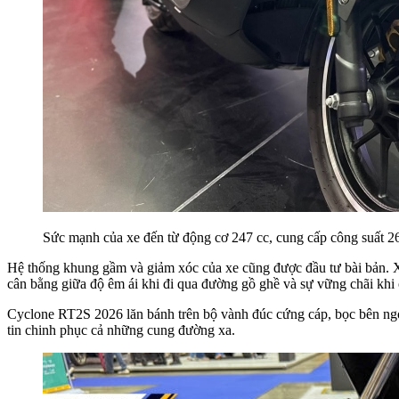
Sức mạnh của xe đến từ động cơ 247 cc, cung cấp công suất 
Hệ thống khung gầm và giảm xóc của xe cũng được đầu tư bài bản. Xe
cân bằng giữa độ êm ái khi đi qua đường gồ ghề và sự vững chãi khi
Cyclone RT2S 2026 lăn bánh trên bộ vành đúc cứng cáp, bọc bên ngoà
tin chinh phục cả những cung đường xa.