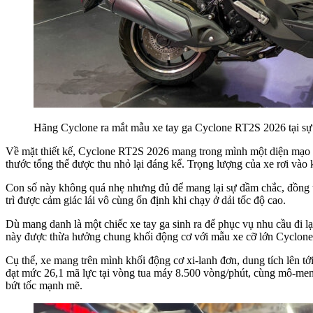
Hãng Cyclone ra mắt mẫu xe tay ga Cyclone RT2S 2026 tại sự 
Về mặt thiết kế, Cyclone RT2S 2026 mang trong mình một diện mạo v
thước tổng thể được thu nhỏ lại đáng kể. Trọng lượng của xe rơi vào
Con số này không quá nhẹ nhưng đủ để mang lại sự đầm chắc, đồng th
trì được cảm giác lái vô cùng ổn định khi chạy ở dải tốc độ cao.
Dù mang danh là một chiếc xe tay ga sinh ra để phục vụ nhu cầu đi 
này được thừa hưởng chung khối động cơ với mẫu xe cỡ lớn Cyclon
Cụ thể, xe mang trên mình khối động cơ xi-lanh đơn, dung tích lên 
đạt mức 26,1 mã lực tại vòng tua máy 8.500 vòng/phút, cùng mô-men
bứt tốc mạnh mẽ.