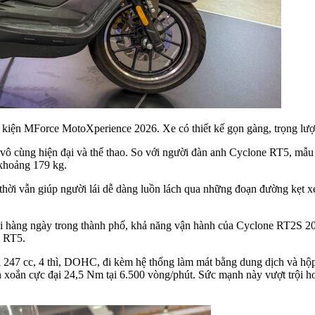
kiện MForce MotoXperience 2026. Xe có thiết kế gọn gàng, trọng lượn
ô cùng hiện đại và thể thao. So với người đàn anh Cyclone RT5, mẫu
 khoảng 179 kg.
ời vẫn giúp người lái dễ dàng luồn lách qua những đoạn đường kẹt xe 
lại hàng ngày trong thành phố, khả năng vận hành của Cyclone RT2S 20
e RT5.
tới 247 cc, 4 thì, DOHC, đi kèm hệ thống làm mát bằng dung dịch và hộ
 xoắn cực đại 24,5 Nm tại 6.500 vòng/phút. Sức mạnh này vượt trội h