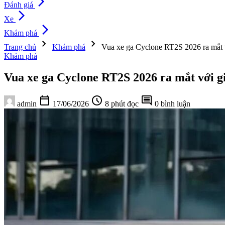
arrow_forward_ios
Đánh giá
arrow_forward_ios
Xe
arrow_forward_ios
Khám phá
chevron_right
chevron_right
Trang chủ
Khám phá
Vua xe ga Cyclone RT2S 2026 ra mắt v
Khám phá
Vua xe ga Cyclone RT2S 2026 ra mắt với gi
calendar_today
schedule
comment
admin
17/06/2026
8 phút đọc
0 bình luận