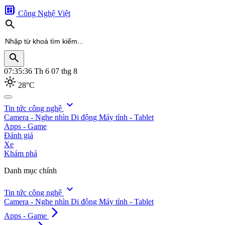
developer_board
Công Nghệ Việt
search
search
07:35:38
Th 6 07 thg 8
light_mode
28°C
search
expand_more
Tin tức công nghệ
Camera - Nghe nhìn
Di động
Máy tính - Tablet
Apps - Game
Đánh giá
Xe
Khám phá
Danh mục chính
expand_more
Tin tức công nghệ
Camera - Nghe nhìn
Di động
Máy tính - Tablet
arrow_forward_ios
Apps - Game