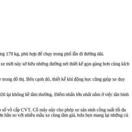
g 179 kg, phù hợp để chạy trong phố lẫn đi đường dài.
 xe mới này sở hữu những đường nét thiết kế gọn gàng hơn cùng kích
trong đô thị. Bên cạnh đó, thiết kế khí động học cũng giúp xe duy
26 lại không hề tầm thường. Điểm nhấn lớn nhất nằm ở việc tân binh
p số vô cấp CVT. Cỗ máy này cho phép xe sản sinh công suất tối đa
ơn hẳn so với nhiều mẫu xe cùng tầm giá, hứa hẹn mang lại những cú