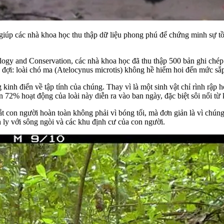
iúp các nhà khoa học thu thập dữ liệu phong phú để chứng minh sự tồn t
gy and Conservation, các nhà khoa học đã thu thập 500 bản ghi chép tạ
 đợi: loài chó ma (Atelocynus microtis) không hề hiếm hoi đến mức sắp
kinh điển về tập tính của chúng. Thay vì là một sinh vật chỉ rình rập
n 72% hoạt động của loài này diễn ra vào ban ngày, đặc biệt sôi nổi từ
 con người hoàn toàn không phải vì bóng tối, mà đơn giản là vì chún
ch ly với sông ngòi và các khu định cư của con người.