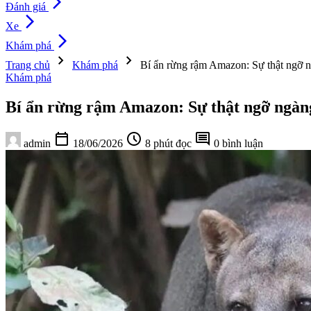
arrow_forward_ios
Đánh giá
arrow_forward_ios
Xe
arrow_forward_ios
Khám phá
chevron_right
chevron_right
Trang chủ
Khám phá
Bí ẩn rừng rậm Amazon: Sự thật ngỡ n
Khám phá
Bí ẩn rừng rậm Amazon: Sự thật ngỡ ngàng 
calendar_today
schedule
comment
admin
18/06/2026
8 phút đọc
0 bình luận