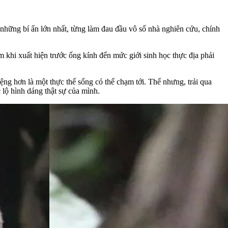
 những bí ẩn lớn nhất, từng làm đau đầu vô số nhà nghiên cứu, chính
ếm khi xuất hiện trước ống kính đến mức giới sinh học thực địa phải
ệng hơn là một thực thể sống có thể chạm tới. Thế nhưng, trải qua
 lộ hình dáng thật sự của mình.