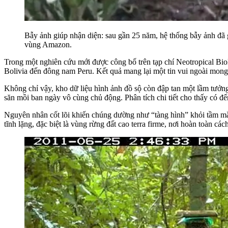
Bẫy ảnh giúp nhận diện: sau gần 25 năm, hệ thống bẫy ảnh đã g
vùng Amazon.
Trong một nghiên cứu mới được công bố trên tạp chí Neotropical Biolo
Bolivia đến đông nam Peru. Kết quả mang lại một tin vui ngoài mong
Không chỉ vậy, kho dữ liệu hình ảnh đồ sộ còn đập tan một lầm tưởng 
săn mồi ban ngày vô cùng chủ động. Phân tích chi tiết cho thấy có đế
Nguyên nhân cốt lõi khiến chúng dường như “tàng hình” khỏi tầm mắt
tĩnh lặng, đặc biệt là vùng rừng đất cao terra firme, nơi hoàn toàn cá