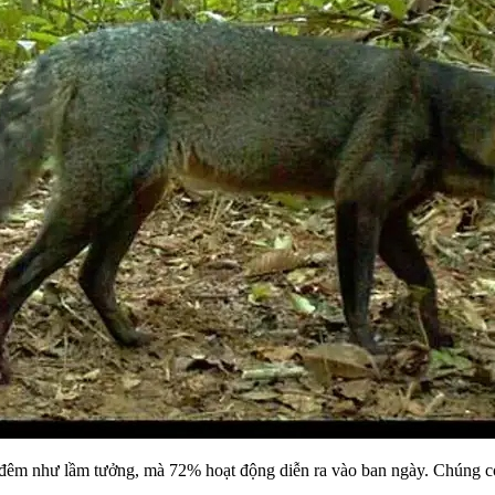
an đêm như lầm tưởng, mà 72% hoạt động diễn ra vào ban ngày. Chúng có