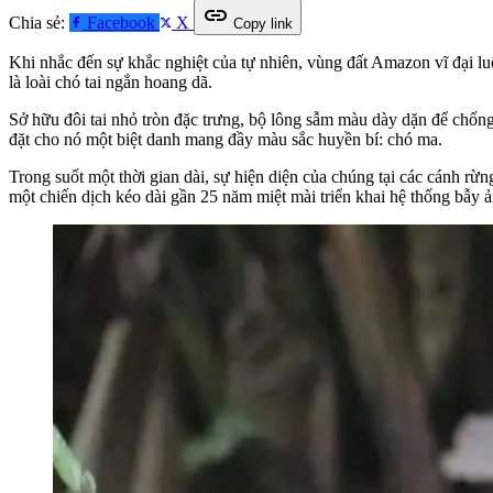
link
Chia sẻ:
Facebook
X
Copy link
Khi nhắc đến sự khắc nghiệt của tự nhiên, vùng đất Amazon vĩ đại lu
là loài chó tai ngắn hoang dã.
Sở hữu đôi tai nhỏ tròn đặc trưng, bộ lông sẫm màu dày dặn để chống c
đặt cho nó một biệt danh mang đầy màu sắc huyền bí: chó ma.
Trong suốt một thời gian dài, sự hiện diện của chúng tại các cánh r
một chiến dịch kéo dài gần 25 năm miệt mài triển khai hệ thống bẫy 