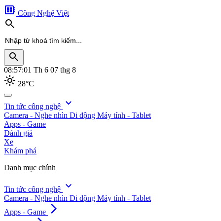
developer_board
Công Nghệ Việt
search
search
08:57:04
Th 6 07 thg 8
light_mode
28°C
search
expand_more
Tin tức công nghệ
Camera - Nghe nhìn
Di động
Máy tính - Tablet
Apps - Game
Đánh giá
Xe
Khám phá
Danh mục chính
expand_more
Tin tức công nghệ
Camera - Nghe nhìn
Di động
Máy tính - Tablet
arrow_forward_ios
Apps - Game