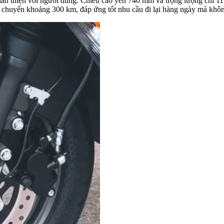
 thiện với người dùng. Chiều cao yên 740 mm và trọng lượng chỉ 112 
di chuyển khoảng 300 km, đáp ứng tốt nhu cầu đi lại hàng ngày mà khôn