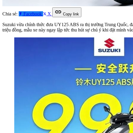
link
Chia sẻ:
Facebook
X
Copy link
Suzuki vừa chính thức đưa UY125 ABS ra thị trường Trung Quốc, đán
triệu đồng, mẫu xe này ngay lập tức thu hút sự chú ý khi đặt mình 