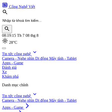
developer_board
Công Nghệ Việt
search
search
08:19:17
Th 7 08 thg 8
light_mode
28°C
search
expand_more
Tin tức công nghệ
Camera - Nghe nhìn
Di động
Máy tính - Tablet
Apps - Game
Đánh giá
Xe
Khám phá
Danh mục chính
expand_more
Tin tức công nghệ
Camera - Nghe nhìn
Di động
Máy tính - Tablet
arrow_forward_ios
Apps - Game