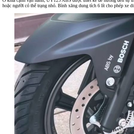
Ở khía cạnh vận hành, UY125 ABS được thiết kế để hướng đến sự thân
hoặc người có thể trạng nhỏ. Bình xăng dung tích 6 lít cho phép xe 