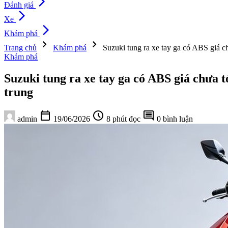
arrow_forward_ios
Đánh giá
arrow_forward_ios
Xe
arrow_forward_ios
Khám phá
chevron_right
chevron_right
Trang chủ
Khám phá
Suzuki tung ra xe tay ga có ABS giá c
Khám phá
Suzuki tung ra xe tay ga có ABS giá chưa 
trung
calendar_today
schedule
comment
admin
19/06/2026
8 phút đọc
0 bình luận