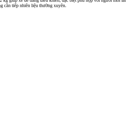
kg giúp xe dễ dàng điều khiển, đặc biệt phù hợp với người mới lái
g cần tiếp nhiên liệu thường xuyên.