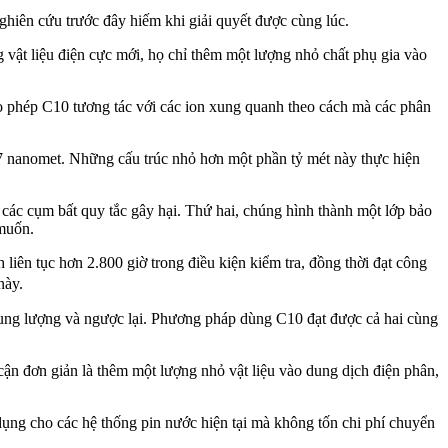
ghiên cứu trước đây hiếm khi giải quyết được cùng lúc.
vật liệu điện cực mới, họ chỉ thêm một lượng nhỏ chất phụ gia vào
ho phép C10 tương tác với các ion xung quanh theo cách mà các phân
7 nanomet. Những cấu trúc nhỏ hơn một phần tỷ mét này thực hiện
 các cụm bất quy tắc gây hại. Thứ hai, chúng hình thành một lớp bảo
 muốn.
liên tục hơn 2.800 giờ trong điều kiện kiểm tra, đồng thời đạt công
này.
m dung lượng và ngược lại. Phương pháp dùng C10 đạt được cả hai cùng
cận đơn giản là thêm một lượng nhỏ vật liệu vào dung dịch điện phân,
 dụng cho các hệ thống pin nước hiện tại mà không tốn chi phí chuyển