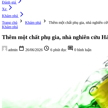
arrow_forward_ios
Đánh giá
arrow_forward_ios
Xe
arrow_forward_ios
Khám phá
chevron_right
chevron_right
Trang chủ
Khám phá
Thêm một chất phụ gia, nhà nghiên cứu
Khám phá
Thêm một chất phụ gia, nhà nghiên cứu Hàn 
calendar_today
schedule
comment
admin
26/06/2026
6 phút đọc
0 bình luận