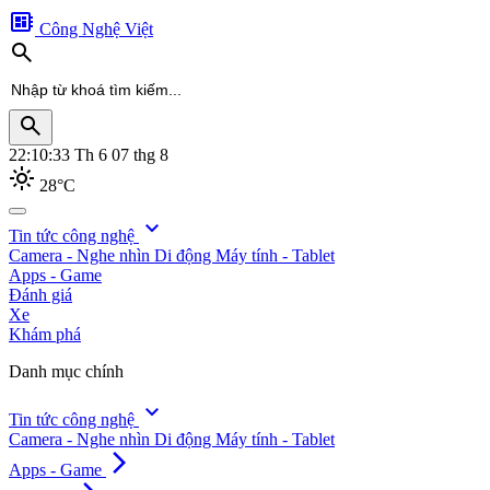
developer_board
Công Nghệ Việt
search
search
22:10:35
Th 6 07 thg 8
light_mode
28°C
search
expand_more
Tin tức công nghệ
Camera - Nghe nhìn
Di động
Máy tính - Tablet
Apps - Game
Đánh giá
Xe
Khám phá
Danh mục chính
expand_more
Tin tức công nghệ
Camera - Nghe nhìn
Di động
Máy tính - Tablet
arrow_forward_ios
Apps - Game