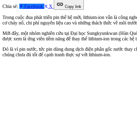
link
Chia sẻ:
Facebook
X
Copy link
Trong cuộc đua phát triển pin thế hệ mới, lithium-ion vẫn là công n
cơ cháy nổ, chi phí nguyên liệu cao và những thách thức về môi trườ
Mới đây, một nhóm nghiên cứu tại Đại học Sungkyunkwan (Hàn Quốc) đ
được xem là ứng viên tiềm năng để thay thế lithium-ion trong các hệ 
Đó là vì pin nước, tức pin dùng dung dịch điện phân gốc nước thay ch
chúng chưa đủ tốt để cạnh tranh thực sự với lithium-ion.