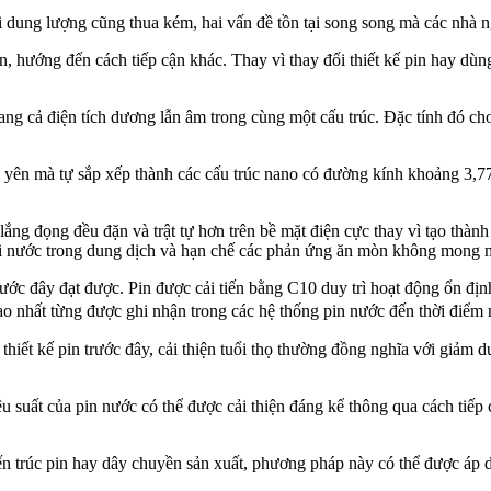
hi dung lượng cũng thua kém, hai vấn đề tồn tại song song mà các nhà n
ướng đến cách tiếp cận khác. Thay vì thay đổi thiết kế pin hay dùng 
ang cả điện tích dương lẫn âm trong cùng một cấu trúc. Đặc tính đó c
yên mà tự sắp xếp thành các cấu trúc nano có đường kính khoảng 3,7
g đọng đều đặn và trật tự hơn trên bề mặt điện cực thay vì tạo thành
với nước trong dung dịch và hạn chế các phản ứng ăn mòn không mong
c đây đạt được. Pin được cải tiến bằng C10 duy trì hoạt động ổn định 
o nhất từng được ghi nhận trong các hệ thống pin nước đến thời điểm 
 thiết kế pin trước đây, cải thiện tuổi thọ thường đồng nghĩa với giả
u suất của pin nước có thể được cải thiện đáng kể thông qua cách tiếp 
kiến trúc pin hay dây chuyền sản xuất, phương pháp này có thể được áp