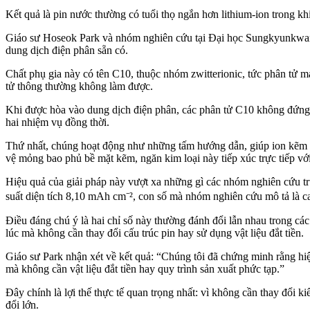
Kết quả là pin nước thường có tuổi thọ ngắn hơn lithium-ion trong k
Giáo sư Hoseok Park và nhóm nghiên cứu tại Đại học Sungkyunkwan, h
dung dịch điện phân sẵn có.
Chất phụ gia này có tên C10, thuộc nhóm zwitterionic, tức phân tử m
tử thông thường không làm được.
Khi được hòa vào dung dịch điện phân, các phân tử C10 không đứng 
hai nhiệm vụ đồng thời.
Thứ nhất, chúng hoạt động như những tấm hướng dẫn, giúp ion kẽm lắn
vệ mỏng bao phủ bề mặt kẽm, ngăn kim loại này tiếp xúc trực tiếp 
Hiệu quả của giải pháp này vượt xa những gì các nhóm nghiên cứu trướ
suất diện tích 8,10 mAh cm⁻², con số mà nhóm nghiên cứu mô tả là ca
Điều đáng chú ý là hai chỉ số này thường đánh đổi lẫn nhau trong các
lúc mà không cần thay đổi cấu trúc pin hay sử dụng vật liệu đắt tiền.
Giáo sư Park nhận xét về kết quả: “Chúng tôi đã chứng minh rằng hiệ
mà không cần vật liệu đắt tiền hay quy trình sản xuất phức tạp.”
Đây chính là lợi thế thực tế quan trọng nhất: vì không cần thay đổi 
đổi lớn.