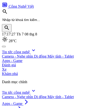
developer_board
Công Nghệ Việt
search
search
17:17:29
Th 7 08 thg 8
light_mode
28°C
search
expand_more
Tin tức công nghệ
Camera - Nghe nhìn
Di động
Máy tính - Tablet
Apps - Game
Đánh giá
Xe
Khám phá
Danh mục chính
expand_more
Tin tức công nghệ
Camera - Nghe nhìn
Di động
Máy tính - Tablet
arrow_forward_ios
Apps - Game