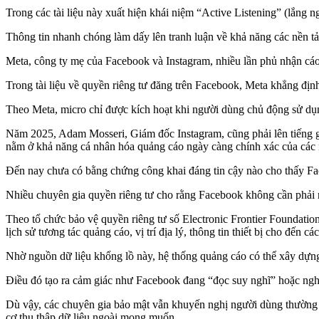
Trong các tài liệu này xuất hiện khái niệm “Active Listening” (lắng
Thông tin nhanh chóng làm dấy lên tranh luận về khả năng các nền tả
Meta, công ty mẹ của Facebook và Instagram, nhiều lần phủ nhận cá
Trong tài liệu về quyền riêng tư đăng trên Facebook, Meta khẳng địn
Theo Meta, micro chỉ được kích hoạt khi người dùng chủ động sử dụn
Năm 2025, Adam Mosseri, Giám đốc Instagram, cũng phải lên tiếng g
nằm ở khả năng cá nhân hóa quảng cáo ngày càng chính xác của các 
Đến nay chưa có bằng chứng công khai đáng tin cậy nào cho thấy Fa
Nhiều chuyên gia quyền riêng tư cho rằng Facebook không cần phải 
Theo tổ chức bảo vệ quyền riêng tư số Electronic Frontier Foundatio
lịch sử tương tác quảng cáo, vị trí địa lý, thông tin thiết bị cho đến 
Nhờ nguồn dữ liệu khổng lồ này, hệ thống quảng cáo có thể xây dựng 
Điều đó tạo ra cảm giác như Facebook đang “đọc suy nghĩ” hoặc nghe
Dù vậy, các chuyên gia bảo mật vẫn khuyến nghị người dùng thường xu
cơ thu thập dữ liệu ngoài mong muốn.