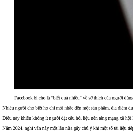
Facebook bị cho là “biết quá nhiều” về sở thích của người dùn
Nhiều người cho biết họ chỉ mới nhắc đến một sản phẩm, địa điểm du l
Điều này khiến không ít người đặt câu hỏi liệu nền tảng mạng xã hội
Năm 2024, nghi vấn này một lần nữa gây chú ý khi một số tài liệu ti