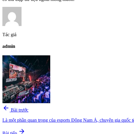
Tác giả
admin
arrow_back
Bài trước
Là một phần quan trọng của esports Đông Nam Á, chuyên gia quốc tế 
arrow_forward
Bài tiếp