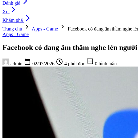
arrow_forward_ios
Đánh giá
arrow_forward_ios
Xe
arrow_forward_ios
Khám phá
chevron_right
chevron_right
Trang chủ
Apps - Game
Facebook có đang âm thầm nghe lé
Apps - Game
Facebook có đang âm thầm nghe lén người
calendar_today
schedule
comment
admin
02/07/2026
4 phút đọc
0 bình luận