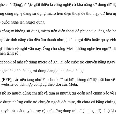
 nghe chủ động), được giới thiệu là công nghệ có khả năng sử dụng dữ l
ng công nghệ đang sử dụng micro trên điện thoại để thu thập dữ liệu n
o buộc nghe lén người dùng.
h công ty không sử dụng micro trên điện thoại để phục vụ quảng cáo ho
g các tính năng cần đến âm thanh như ghi âm, gọi điện hoặc quay vid
iải thích về nghi vấn này. Ông cho rằng Meta không nghe lén người d
nền tảng số.
cebook bí mật sử dụng micro để ghi lại các cuộc trò chuyện hằng ngà
nghe lén để hiểu người dùng đang quan tâm điều gì.
n (EFF), các nền tảng như Facebook đã sở hữu lượng dữ liệu rất lớn về 
các website có tích hợp công cụ theo dõi của Meta.
hồ sơ người dùng chi tiết và đưa ra những dự đoán khá chính xác về sở
 được những cuộc trò chuyện ngoài đời thực, dù chưa có bằng chứng c
yên rà soát quyền truy cập của ứng dụng trên điện thoại, đặc biệt là 