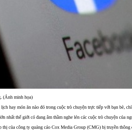
g. (Ảnh minh họa)
ịch hay món ăn nào đó trong cuộc trò chuyện trực tiếp với bạn bè, chỉ 
 lớn nhất thế giới có đang âm thầm nghe lén các cuộc trò chuyện của n
ếp thị của công ty quảng cáo Cox Media Group (CMG) bị truyền thông qu