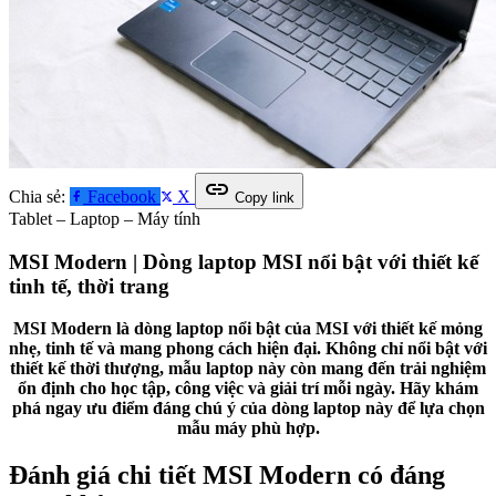
link
Chia sẻ:
Facebook
X
Copy link
Tablet – Laptop – Máy tính
MSI Modern | Dòng laptop MSI nổi bật với thiết kế
tinh tế, thời trang
MSI Modern là dòng laptop nổi bật của MSI với thiết kế mỏng
nhẹ, tinh tế và mang phong cách hiện đại. Không chỉ nổi bật với
thiết kế thời thượng, mẫu laptop này còn mang đến trải nghiệm
ổn định cho học tập, công việc và giải trí mỗi ngày. Hãy khám
phá ngay ưu điểm đáng chú ý của dòng laptop này để lựa chọn
mẫu máy phù hợp.
Đánh giá chi tiết MSI Modern có đáng