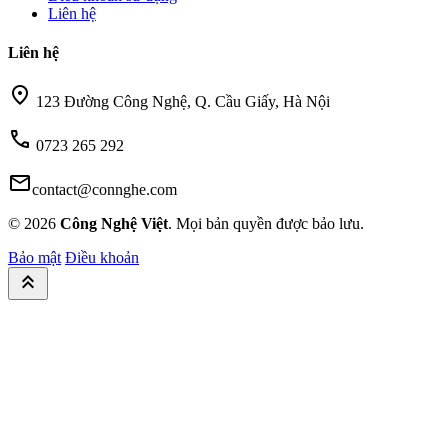
Liên hệ
Liên hệ
location_on
123 Đường Công Nghệ, Q. Cầu Giấy, Hà Nội
call
0723 265 292
mail
contact@connghe.com
© 2026
Công Nghệ Việt
. Mọi bản quyền được bảo lưu.
Bảo mật
Điều khoản
keyboard_double_arrow_up