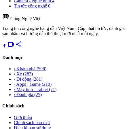
Camera - Nghe nhìn
4
Tin tức công nghệ
0
developer_board
Công Nghệ Việt
Trang tin công nghệ hàng đầu Việt Nam. Cập nhật tin tức, đánh giá
sản phẩm và hướng dẫn thủ thuật mới nhất mỗi ngày.
videocam
share
Danh mục
›
Khám phá
(596)
›
Xe
(283)
›
Di động
(281)
›
Apps - Game
(210)
›
Máy tính - Tablet
(71)
›
Đánh giá
(25)
Chính sách
Giới thiệu
Chính sách bảo mật
Điều khoản sử dụng