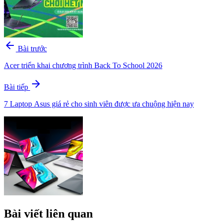
arrow_back
Bài trước
Acer triển khai chương trình Back To School 2026
arrow_forward
Bài tiếp
7 Laptop Asus giá rẻ cho sinh viên được ưa chuộng hiện nay
Bài viết liên quan