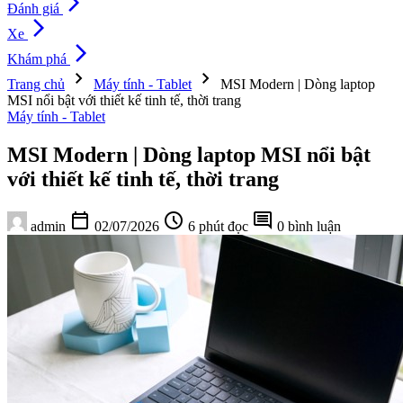
arrow_forward_ios
Đánh giá
arrow_forward_ios
Xe
arrow_forward_ios
Khám phá
chevron_right
chevron_right
Trang chủ
Máy tính - Tablet
MSI Modern | Dòng laptop
MSI nổi bật với thiết kế tinh tế, thời trang
Máy tính - Tablet
MSI Modern | Dòng laptop MSI nổi bật
với thiết kế tinh tế, thời trang
calendar_today
schedule
comment
admin
02/07/2026
6 phút đọc
0 bình luận