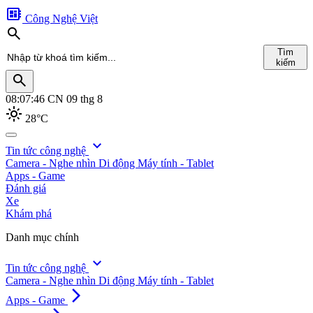
developer_board
Công Nghệ Việt
search
Tìm
kiếm
search
08:07:47
CN 09 thg 8
light_mode
28°C
search
expand_more
Tin tức công nghệ
Camera - Nghe nhìn
Di động
Máy tính - Tablet
Tìm
Apps - Game
kiếm
Đánh giá
Xe
Khám phá
Danh mục chính
expand_more
Tin tức công nghệ
Camera - Nghe nhìn
Di động
Máy tính - Tablet
arrow_forward_ios
Apps - Game