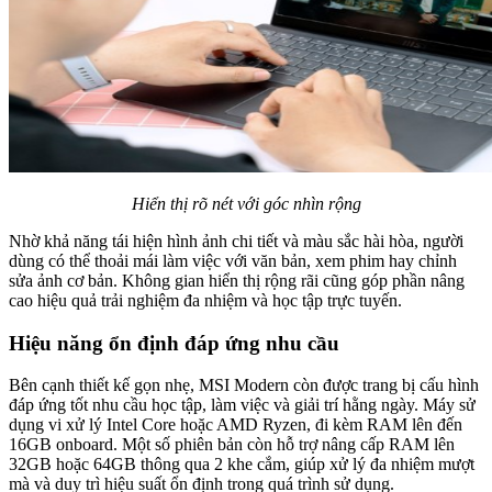
Hiển thị rõ nét với góc nhìn rộng
Nhờ khả năng tái hiện hình ảnh chi tiết và màu sắc hài hòa, người
dùng có thể thoải mái làm việc với văn bản, xem phim hay chỉnh
sửa ảnh cơ bản. Không gian hiển thị rộng rãi cũng góp phần nâng
cao hiệu quả trải nghiệm đa nhiệm và học tập trực tuyến.
Hiệu năng ổn định đáp ứng nhu cầu
Bên cạnh thiết kế gọn nhẹ, MSI Modern còn được trang bị cấu hình
đáp ứng tốt nhu cầu học tập, làm việc và giải trí hằng ngày. Máy sử
dụng vi xử lý Intel Core hoặc AMD Ryzen, đi kèm RAM lên đến
16GB onboard. Một số phiên bản còn hỗ trợ nâng cấp RAM lên
32GB hoặc 64GB thông qua 2 khe cắm, giúp xử lý đa nhiệm mượt
mà và duy trì hiệu suất ổn định trong quá trình sử dụng.