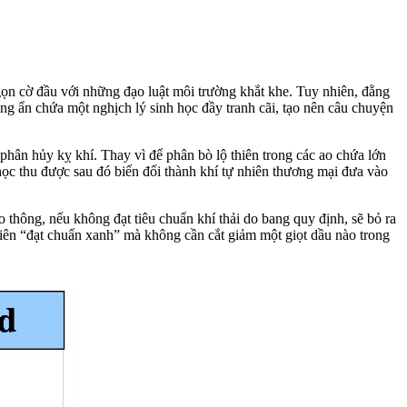
gọn cờ đầu với những đạo luật môi trường khắt khe. Tuy nhiên, đằng
ng ẩn chứa một nghịch lý sinh học đầy tranh cãi, tạo nên câu chuyện
 phân hủy kỵ khí. Thay vì để phân bò lộ thiên trong các ao chứa lớn
 học thu được sau đó biến đổi thành khí tự nhiên thương mại đưa vào
thông, nếu không đạt tiêu chuẩn khí thải do bang quy định, sẽ bỏ ra
nhiên “đạt chuẩn xanh” mà không cần cắt giảm một giọt dầu nào trong