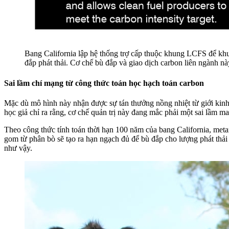
Bang California lập hệ thống trợ cấp thuộc khung LCFS để khu
đắp phát thải. Cơ chế bù đắp và giao dịch carbon liên ngành này
Sai lầm chí mạng từ công thức toán học hạch toán carbon
Mặc dù mô hình này nhận được sự tán thưởng nồng nhiệt từ giới kin
học giả chỉ ra rằng, cơ chế quản trị này đang mắc phải một sai lầm m
Theo công thức tính toán thời hạn 100 năm của bang California, meta
gom từ phân bò sẽ tạo ra hạn ngạch đủ để bù đắp cho lượng phát thải
như vậy.