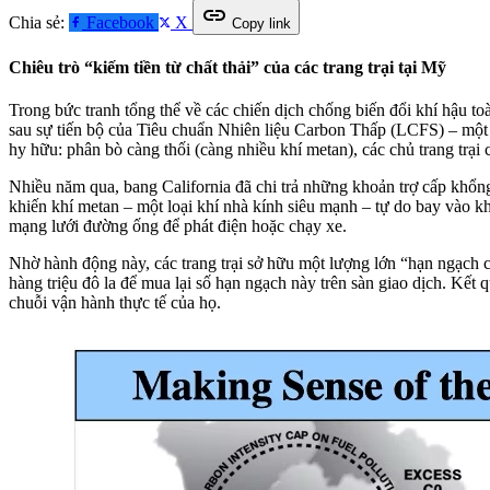
link
Chia sẻ:
Facebook
X
Copy link
Chiêu trò “kiếm tiền từ chất thải” của các trang trại tại Mỹ
Trong bức tranh tổng thể về các chiến dịch chống biến đổi khí hậu t
sau sự tiến bộ của Tiêu chuẩn Nhiên liệu Carbon Thấp (LCFS) – một h
hy hữu: phân bò càng thối (càng nhiều khí metan), các chủ trang trại
Nhiều năm qua, bang California đã chi trả những khoản trợ cấp khổng 
khiến khí metan – một loại khí nhà kính siêu mạnh – tự do bay vào kh
mạng lưới đường ống để phát điện hoặc chạy xe.
Nhờ hành động này, các trang trại sở hữu một lượng lớn “hạn ngạch c
hàng triệu đô la để mua lại số hạn ngạch này trên sàn giao dịch. Kết
chuỗi vận hành thực tế của họ.