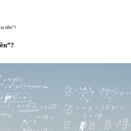
ra tiền”?
iền”?