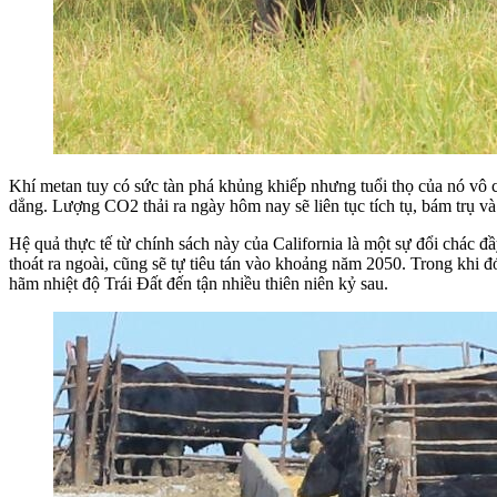
Khí metan tuy có sức tàn phá khủng khiếp nhưng tuổi thọ của nó vô 
dẳng. Lượng CO2 thải ra ngày hôm nay sẽ liên tục tích tụ, bám trụ và
Hệ quả thực tế từ chính sách này của California là một sự đổi chác đ
thoát ra ngoài, cũng sẽ tự tiêu tán vào khoảng năm 2050. Trong khi 
hãm nhiệt độ Trái Đất đến tận nhiều thiên niên kỷ sau.