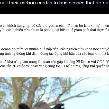
yến khích trang trại bò sữa thu gom metan từ phân bò làm khí tự nhi
 bị các nghiên cứu chỉ ra là phóng đại hiệu quả giảm phát thải thực tế 
h doanh do mức lợi nhuận quá hấp dẫn, các nghiên cứu khoa học chuyên
ang tính hệ thống khi đánh đồng tác động khí hậu của các loại khí nhà 
n có khả năng làm nóng lên toàn cầu gấp khoảng 25 lần so với CO2. Về
 của tận 26 chiếc xe chạy xăng cùng loại. Thế nhưng, tầng khí quyển t