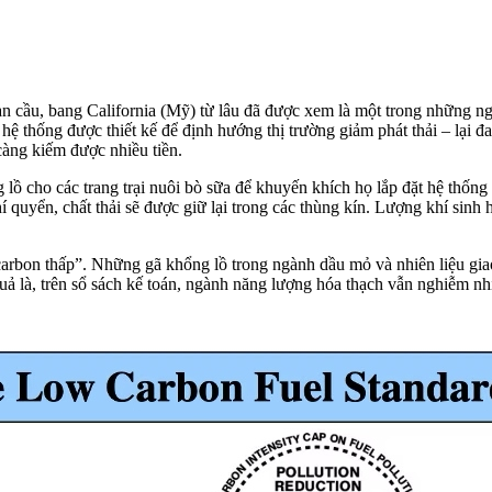
oàn cầu, bang California (Mỹ) từ lâu đã được xem là một trong những n
ệ thống được thiết kế để định hướng thị trường giảm phát thải – lại đa
 càng kiếm được nhiều tiền.
lồ cho các trang trại nuôi bò sữa để khuyến khích họ lắp đặt hệ thống
í quyển, chất thải sẽ được giữ lại trong các thùng kín. Lượng khí sinh
arbon thấp”. Những gã khổng lồ trong ngành dầu mỏ và nhiên liệu giao 
 quả là, trên sổ sách kế toán, ngành năng lượng hóa thạch vẫn nghiễm 