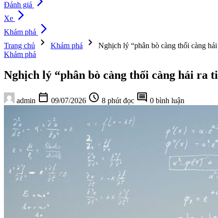
arrow_forward_ios
Đánh giá
arrow_forward_ios
Xe
arrow_forward_ios
Khám phá
chevron_right
chevron_right
Trang chủ
Khám phá
Nghịch lý “phân bò càng thối càng hái 
Khám phá
Nghịch lý “phân bò càng thối càng hái ra t
calendar_today
schedule
comment
admin
09/07/2026
8 phút đọc
0 bình luận