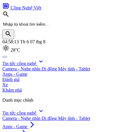
developer_board
Công Nghệ Việt
search
search
04:58:15
Th 6 07 thg 8
light_mode
28°C
search
expand_more
Tin tức công nghệ
Camera - Nghe nhìn
Di động
Máy tính - Tablet
Apps - Game
Đánh giá
Xe
Khám phá
Danh mục chính
expand_more
Tin tức công nghệ
Camera - Nghe nhìn
Di động
Máy tính - Tablet
arrow_forward_ios
Apps - Game