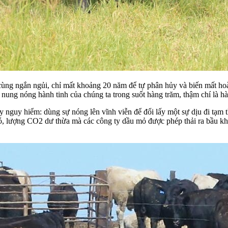
cùng ngắn ngủi, chỉ mất khoảng 20 năm để tự phân hủy và biến mất hoàn
 nung nóng hành tinh của chúng ta trong suốt hàng trăm, thậm chí là h
ầy nguy hiểm: dùng sự nóng lên vĩnh viễn để đổi lấy một sự dịu đi tạm
đó, lượng CO2 dư thừa mà các công ty dầu mỏ được phép thải ra bầu khí