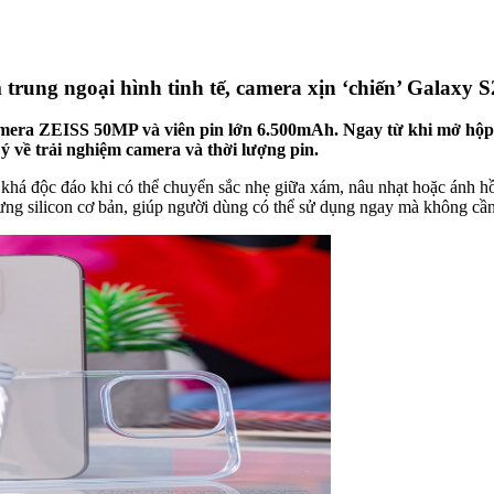
rung ngoại hình tinh tế, camera xịn ‘chiến’ Galaxy S
camera ZEISS 50MP và viên pin lớn 6.500mAh. Ngay từ khi mở hộp
 về trải nghiệm camera và thời lượng pin.
há độc đáo khi có thể chuyển sắc nhẹ giữa xám, nâu nhạt hoặc ánh hồ
g silicon cơ bản, giúp người dùng có thể sử dụng ngay mà không cầ