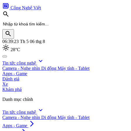
developer_board
Công Nghệ Việt
search
search
06:39:25
Th 5 06 thg 8
light_mode
28°C
search
expand_more
Tin tức công nghệ
Camera - Nghe nhìn
Di động
Máy tính - Tablet
Apps - Game
Đánh giá
Xe
Khám phá
Danh mục chính
expand_more
Tin tức công nghệ
Camera - Nghe nhìn
Di động
Máy tính - Tablet
arrow_forward_ios
Apps - Game