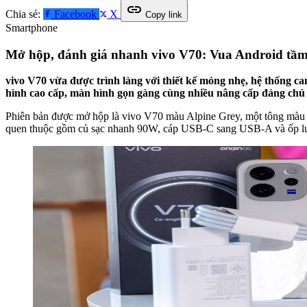
link
Chia sẻ:
Facebook
X
Copy link
Smartphone
Mở hộp, đánh giá nhanh vivo V70: Vua Android tầm t
vivo V70 vừa được trình làng với thiết kế mỏng nhẹ, hệ thống 
hình cao cấp, màn hình gọn gàng cùng nhiều nâng cấp đáng chú ý
Phiên bản được mở hộp là vivo V70 màu Alpine Grey, một tông màu k
quen thuộc gồm củ sạc nhanh 90W, cáp USB-C sang USB-A và ốp lưn