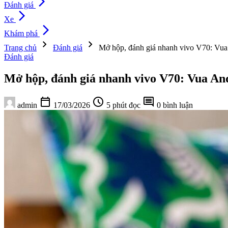
arrow_forward_ios
Đánh giá
arrow_forward_ios
Xe
arrow_forward_ios
Khám phá
chevron_right
chevron_right
Trang chủ
Đánh giá
Mở hộp, đánh giá nhanh vivo V70: Vua A
Đánh giá
Mở hộp, đánh giá nhanh vivo V70: Vua Andr
calendar_today
schedule
comment
admin
17/03/2026
5 phút đọc
0 bình luận