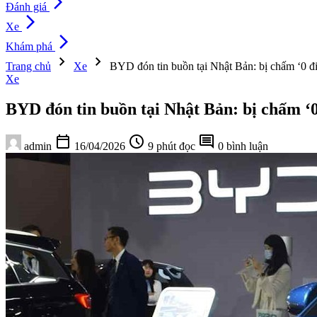
arrow_forward_ios
Đánh giá
arrow_forward_ios
Xe
arrow_forward_ios
Khám phá
chevron_right
chevron_right
Trang chủ
Xe
BYD đón tin buồn tại Nhật Bản: bị chấm ‘0 điể
Xe
BYD đón tin buồn tại Nhật Bản: bị chấm ‘0 
calendar_today
schedule
comment
admin
16/04/2026
9 phút đọc
0 bình luận