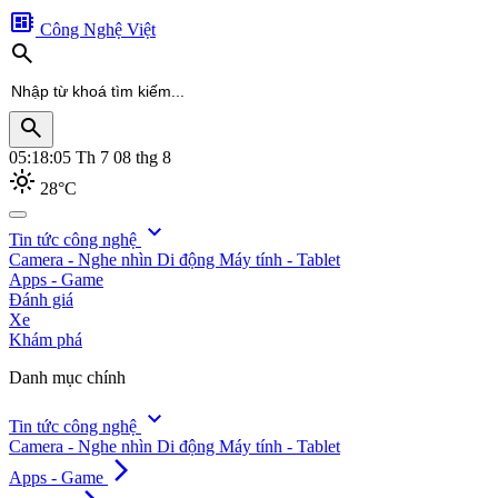
developer_board
Công Nghệ Việt
search
search
05:18:07
Th 7 08 thg 8
light_mode
28°C
search
expand_more
Tin tức công nghệ
Camera - Nghe nhìn
Di động
Máy tính - Tablet
Apps - Game
Đánh giá
Xe
Khám phá
Danh mục chính
expand_more
Tin tức công nghệ
Camera - Nghe nhìn
Di động
Máy tính - Tablet
arrow_forward_ios
Apps - Game