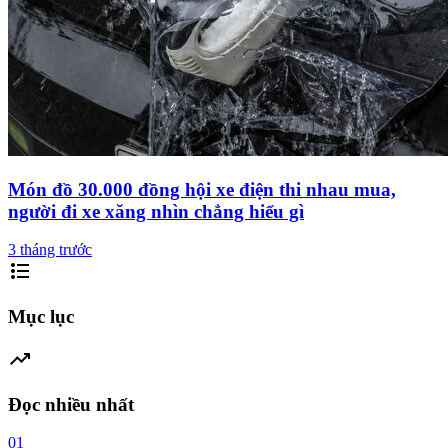
Món đồ 30.000 đồng hội xe điện thi nhau mua,
người đi xe xăng nhìn chẳng hiểu gì
3 tháng trước
format_list_bulleted
Mục lục
trending_up
Đọc nhiều nhất
01