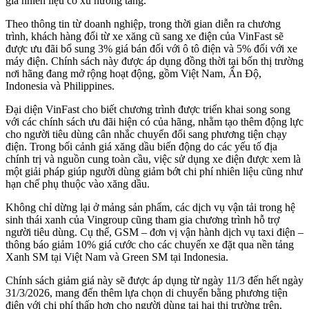
giá nhiên liệu có xu hướng tăng.
Theo thông tin từ doanh nghiệp, trong thời gian diễn ra chương
trình, khách hàng đổi từ xe xăng cũ sang xe điện của VinFast sẽ
được ưu đãi bổ sung 3% giá bán đối với ô tô điện và 5% đối với xe
máy điện. Chính sách này được áp dụng đồng thời tại bốn thị trường
nơi hãng đang mở rộng hoạt động, gồm Việt Nam, Ấn Độ,
Indonesia và Philippines.
Đại diện VinFast cho biết chương trình được triển khai song song
với các chính sách ưu đãi hiện có của hãng, nhằm tạo thêm động lực
cho người tiêu dùng cân nhắc chuyển đổi sang phương tiện chạy
điện. Trong bối cảnh giá xăng dầu biến động do các yếu tố địa
chính trị và nguồn cung toàn cầu, việc sử dụng xe điện được xem là
một giải pháp giúp người dùng giảm bớt chi phí nhiên liệu cũng như
hạn chế phụ thuộc vào xăng dầu.
Không chỉ dừng lại ở mảng sản phẩm, các dịch vụ vận tải trong hệ
sinh thái xanh của Vingroup cũng tham gia chương trình hỗ trợ
người tiêu dùng. Cụ thể, GSM – đơn vị vận hành dịch vụ taxi điện –
thông báo giảm 10% giá cước cho các chuyến xe đặt qua nền tảng
Xanh SM tại Việt Nam và Green SM tại Indonesia.
Chính sách giảm giá này sẽ được áp dụng từ ngày 11/3 đến hết ngày
31/3/2026, mang đến thêm lựa chọn di chuyển bằng phương tiện
điện với chi phí thấp hơn cho người dùng tại hai thị trường trên.