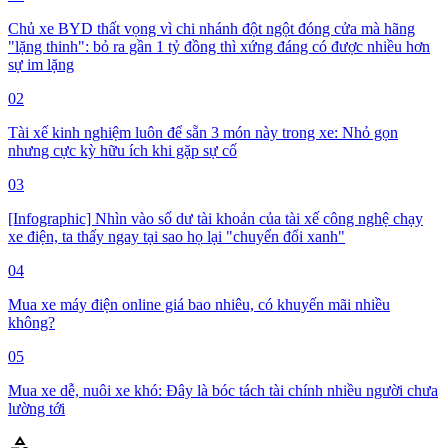
Chủ xe BYD thất vọng vì chi nhánh đột ngột đóng cửa mà hãng
"lặng thinh": bỏ ra gần 1 tỷ đồng thì xứng đáng có được nhiều hơn
sự im lặng
02
Tài xế kinh nghiệm luôn để sẵn 3 món này trong xe: Nhỏ gọn
nhưng cực kỳ hữu ích khi gặp sự cố
03
[Infographic] Nhìn vào số dư tài khoản của tài xế công nghệ chạy
xe điện, ta thấy ngay tại sao họ lại "chuyển đổi xanh"
04
Mua xe máy điện online giá bao nhiêu, có khuyến mãi nhiều
không?
05
Mua xe dễ, nuôi xe khó: Đây là bóc tách tài chính nhiều người chưa
lường tới
category