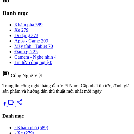
Danh mục
Khám phá
589
Xe
279
Di động
273
Apps - Game
209
Máy tính - Tablet
70
Đánh giá
25
Camera - Nghe nhìn
4
Tin tức công nghệ
0
developer_board
Công Nghệ Việt
Trang tin công nghệ hàng đầu Việt Nam. Cập nhật tin tức, đánh giá
sản phẩm và hướng dẫn thủ thuật mới nhất mỗi ngày.
videocam
share
Danh mục
›
Khám phá
(589)
›
Xe
(279)