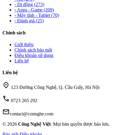
›
Di động
(273)
›
Apps - Game
(209)
›
Máy tính - Tablet
(70)
›
Đánh giá
(25)
Chính sách
Giới thiệu
Chính sách bảo mật
Điều khoản sử dụng
Liên hệ
Liên hệ
location_on
123 Đường Công Nghệ, Q. Cầu Giấy, Hà Nội
call
0723 265 292
mail
contact@connghe.com
© 2026
Công Nghệ Việt
. Mọi bản quyền được bảo lưu.
Bảo mật
Điều khoản