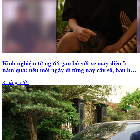
Kinh nghiệm từ người gắn bó với xe máy điện 5
năm qua: nếu mỗi ngày đi từng này cây số, bạn hãy
chuyển ngay sang xe điện cho rẻ
3 tháng trước