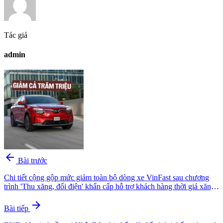
Tác giả
admin
arrow_back
Bài trước
Chi tiết cộng gộp mức giảm toàn bộ dòng xe VinFast sau chương
trình 'Thu xăng, đổi điện' khẩn cấp hỗ trợ khách hàng thời giá xăng
dầu tăng cao
arrow_forward
Bài tiếp