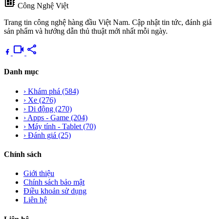
developer_board
Công Nghệ Việt
Trang tin công nghệ hàng đầu Việt Nam. Cập nhật tin tức, đánh giá
sản phẩm và hướng dẫn thủ thuật mới nhất mỗi ngày.
videocam
share
Danh mục
›
Khám phá
(584)
›
Xe
(276)
›
Di động
(270)
›
Apps - Game
(204)
›
Máy tính - Tablet
(70)
›
Đánh giá
(25)
Chính sách
Giới thiệu
Chính sách bảo mật
Điều khoản sử dụng
Liên hệ