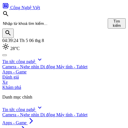
developer_board
Công Nghệ Việt
search
Tìm
kiếm
search
04:39:25
Th 5 06 thg 8
light_mode
28°C
search
expand_more
Tin tức công nghệ
Camera - Nghe nhìn
Di động
Máy tính - Tablet
Tìm
Apps - Game
kiếm
Đánh giá
Xe
Khám phá
Danh mục chính
expand_more
Tin tức công nghệ
Camera - Nghe nhìn
Di động
Máy tính - Tablet
arrow_forward_ios
Apps - Game