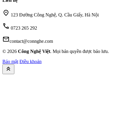
Liên hệ
location_on
123 Đường Công Nghệ, Q. Cầu Giấy, Hà Nội
call
0723 265 292
mail
contact@connghe.com
© 2026
Công Nghệ Việt
. Mọi bản quyền được bảo lưu.
Bảo mật
Điều khoản
keyboard_double_arrow_up