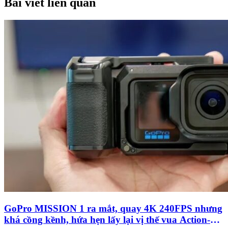
Bài viết liên quan
GoPro MISSION 1 ra mắt, quay 4K 240FPS nhưng
khá cồng kềnh, hứa hẹn lấy lại vị thế vua Action-