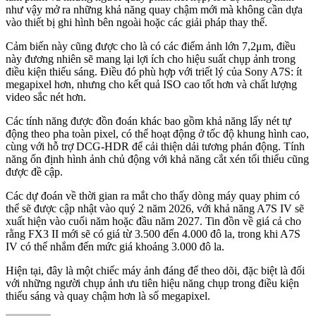
như vậy mở ra những khả năng quay chậm mới mà không cần dựa
vào thiết bị ghi hình bên ngoài hoặc các giải pháp thay thế.
Cảm biến này cũng được cho là có các điểm ảnh lớn 7,2μm, điều
này đương nhiên sẽ mang lại lợi ích cho hiệu suất chụp ảnh trong
điều kiện thiếu sáng. Điều đó phù hợp với triết lý của Sony A7S: ít
megapixel hơn, nhưng cho kết quả ISO cao tốt hơn và chất lượng
video sắc nét hơn.
Các tính năng được đồn đoán khác bao gồm khả năng lấy nét tự
động theo pha toàn pixel, có thể hoạt động ở tốc độ khung hình cao,
cùng với hỗ trợ DCG-HDR để cải thiện dải tương phản động. Tính
năng ổn định hình ảnh chủ động với khả năng cắt xén tối thiểu cũng
được đề cập.
Các dự đoán về thời gian ra mắt cho thấy dòng máy quay phim có
thể sẽ được cập nhật vào quý 2 năm 2026, với khả năng A7S IV sẽ
xuất hiện vào cuối năm hoặc đầu năm 2027. Tin đồn về giá cả cho
rằng FX3 II mới sẽ có giá từ 3.500 đến 4.000 đô la, trong khi A7S
IV có thể nhắm đến mức giá khoảng 3.000 đô la.
Hiện tại, đây là một chiếc máy ảnh đáng để theo dõi, đặc biệt là đối
với những người chụp ảnh ưu tiên hiệu năng chụp trong điều kiện
thiếu sáng và quay chậm hơn là số megapixel.