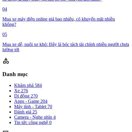
04
Mua xe máy điện online giá bao nhiêu, có khuyến mãi nhiều
không?
05
Mua xe dễ, nuôi xe khó: Đây là bóc tách tài chính nhiều người chưa
lường tới
category
Danh mục
Khám phá
584
Xe
276
Di động
270
Apps - Game
204
Máy tính - Tablet
70
Đánh giá
25
Camera - Nghe nhìn
4
Tin tức công nghệ
0