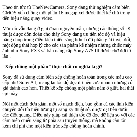
Theo tin tức từ TheNewCamera, Sony đang thử nghiệm cảm biến
CMOS xếp chồng một phần 16 megapixel được thiết kế chú trọng
đến hiệu năng quay video.
Mặc dù vẫn đang ở giai đoạn nguyên mẫu, nhưng các thông số kỹ
thuật được đồn đoán cho thấy Sony đang ưu tiên tốc độ và hiệu
năng chụp trong điều kiện thiếu sáng hơn là độ phân giải tuyệt đối,
một động thái hợp lý cho các sản phẩm kế nhiệm những chiếc máy
ảnh như Sony FX3 và bản nâng cấp Sony A7S III được chờ đợi từ
lâu .
“Xếp chồng một phần” thực chất có nghĩa là gì?
Sony đã sử dụng cảm biến xếp chồng hoàn toàn trong các mẫu cao
cấp như Sony A1, mang lại tốc độ đọc dữ liệu cực nhanh nhưng có
giá thành cao hơn. Thiết kế xếp chồng một phần nằm ở giữa hai thái
cực này.
Nói một cách đơn giản, một số mạch điện, bao gồm cả các linh kiện
chuyển đổi tín hiệu tương tự sang kỹ thuật số, được đặt bên dưới
các điốt quang. Điều này giúp cải thiện tốc độ đọc dữ liệu so với các
cảm biến chiếu sáng từ phía sau truyền thống, mà không cần tốn
kém chi phí cho một kiến ​​trúc xếp chồng hoàn chỉnh.