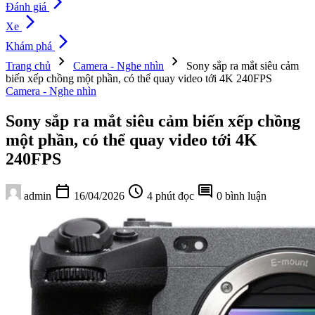
arrow_forward_ios
Đánh giá
arrow_forward_ios
Xe
arrow_forward_ios
Khám phá
chevron_right
chevron_right
Trang chủ
Camera - Nghe nhìn
Sony sắp ra mắt siêu cảm
biến xếp chồng một phần, có thể quay video tới 4K 240FPS
Camera - Nghe nhìn
Sony sắp ra mắt siêu cảm biến xếp chồng
một phần, có thể quay video tới 4K
240FPS
calendar_today
schedule
comment
admin
16/04/2026
4 phút đọc
0 bình luận