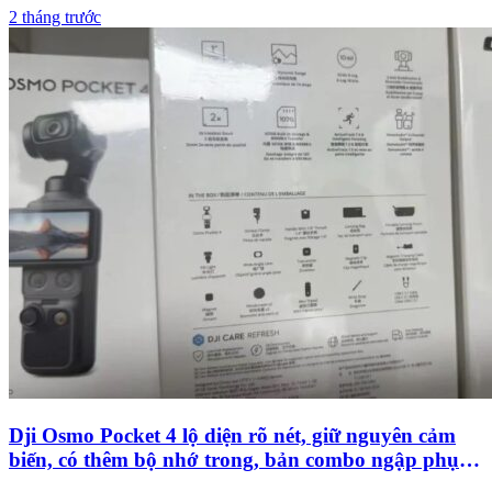
2 tháng trước
Dji Osmo Pocket 4 lộ diện rõ nét, giữ nguyên cảm
biến, có thêm bộ nhớ trong, bản combo ngập phụ
kiện