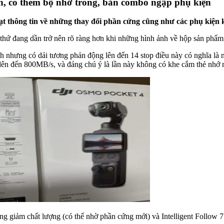
ến, có thêm bộ nhớ trong, bản combo ngập phụ kiện
loạt thông tin về những thay đổi phần cứng cũng như các phụ kiện 
thứ đang dần trở nên rõ ràng hơn khi những hình ảnh về hộp sản phẩm c
 nhưng có dải tương phản động lên đến 14 stop điều này có nghĩa là nó
lên đến 800MB/s, và đáng chú ý là lần này không có khe cắm thẻ nhớ 
giảm chất lượng (có thể nhờ phần cứng mới) và Intelligent Follow 7.0