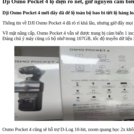
Dji Osmo Pocket 4 lộ diện rõ nét, giữ nguyên cảm bi
Dji Osmo Pocket 4 mới đây đã để lộ toàn bộ bao bì tiết lộ hàng 
Thông tin về DJI Osmo Pocket 4 đã rò rỉ khá lâu, nhưng giờ đây mọi 
Về mặt nâng cấp, Osmo Pocket 4 vẫn sẽ được trang bị cảm biến 1 inch
Đáng chú ý máy cũng có bộ nhớ trong 107GB, tốc độ truyền dữ liệu 
Osmo Pocket 4 cũng sẽ hỗ trợ D-Log 10-bit, zoom quang học 2x không 