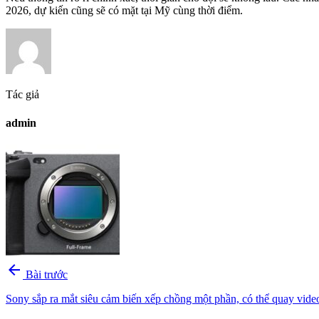
2026, dự kiến ​​cũng sẽ có mặt tại Mỹ cùng thời điểm.
Tác giả
admin
arrow_back
Bài trước
Sony sắp ra mắt siêu cảm biến xếp chồng một phần, có thể quay vid