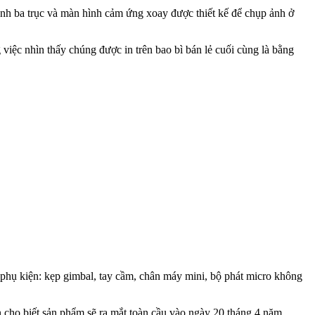
ảnh ba trục và màn hình cảm ứng xoay được thiết kế để chụp ảnh ở
việc nhìn thấy chúng được in trên bao bì bán lẻ cuối cùng là bằng
 phụ kiện: kẹp gimbal, tay cầm, chân máy mini, bộ phát micro không
n cho biết sản phẩm sẽ ra mắt toàn cầu vào ngày 20 tháng 4 năm