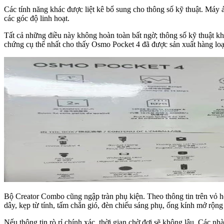
Các tính năng khác được liệt kê bổ sung cho thông số kỹ thuật. Máy
các góc độ linh hoạt.
Tất cả những điều này không hoàn toàn bất ngờ; thông số kỹ thuật kh
chứng cụ thể nhất cho thấy Osmo Pocket 4 đã được sản xuất hàng loạ
Bộ Creator Combo cũng ngập tràn phụ kiện. Theo thông tin trên vỏ hộ
dây, kẹp từ tính, tấm chắn gió, đèn chiếu sáng phụ, ống kính mở rộn
Nếu thông tin rò rỉ chính xác, thời gian chờ đợi sẽ không lâu. Các 