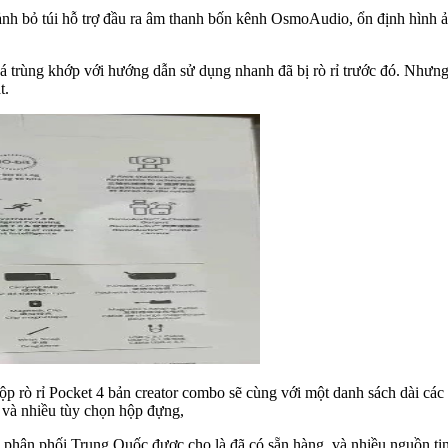
 ảnh bỏ túi hỗ trợ đầu ra âm thanh bốn kênh OsmoAudio, ổn định hình 
á trùng khớp với hướng dẫn sử dụng nhanh đã bị rò rỉ trước đó. Nhưng 
t.
p rò rỉ Pocket 4 bản creator combo sẽ cùng với một danh sách dài các
g và nhiều tùy chọn hộp đựng,
nhà phân phối Trung Quốc được cho là đã có sẵn hàng, và nhiều nguồn ti