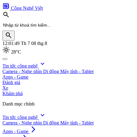
developer_board
Công Nghệ Việt
search
search
12:01:50
Th 7 08 thg 8
light_mode
28°C
search
expand_more
Tin tức công nghệ
Camera - Nghe nhìn
Di động
Máy tính - Tablet
Apps - Game
Đánh giá
Xe
Khám phá
Danh mục chính
expand_more
Tin tức công nghệ
Camera - Nghe nhìn
Di động
Máy tính - Tablet
arrow_forward_ios
Apps - Game