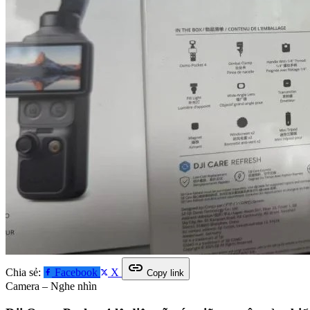
link
Chia sẻ:
Facebook
X
Copy link
Camera – Nghe nhìn