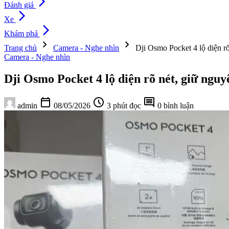
arrow_forward_ios
Đánh giá
arrow_forward_ios
Xe
arrow_forward_ios
Khám phá
chevron_right
chevron_right
Trang chủ
Camera - Nghe nhìn
Dji Osmo Pocket 4 lộ diện r
Camera - Nghe nhìn
Dji Osmo Pocket 4 lộ diện rõ nét, giữ ngu
calendar_today
schedule
comment
admin
08/05/2026
3 phút đọc
0 bình luận