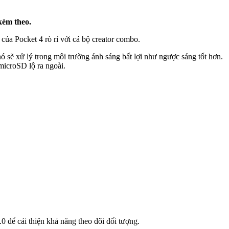
kèm theo.
ủa Pocket 4 rò rỉ với cả bộ creator combo.
 sẽ xử lý trong môi trường ánh sáng bất lợi như ngược sáng tốt hơn.
microSD lộ ra ngoài.
 để cải thiện khả năng theo dõi đối tượng.