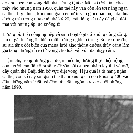
do dọc theo con sông dài nhất Trung Quốc. Một số ước tính cho
thấy vào những năm 1950, quần thể này vẫn còn lên tới hàng ngàn
cá thể. Tuy nhiên, khi quốc gia này bước vào giai đoạn hiện đại hóa
chóng mặt trong nửa cuối thế kỷ 20, loài động vật này đã phải đối
mặt với những áp lực khổng lồ.
Lượng rác thải công nghiệp và sinh hoạt ồ ạt đổ xuống dòng sông,
tạo ra gánh nặng ô nhiễm môi trường nghiêm trọng. Song song đó,
sự gia tăng đột biến của mạng lưới giao thông đường thủy càng làm
gia tăng những rủi ro tử vong cho loài vật vốn đã nhạy cảm.
Thậm chí, trong những giai đoạn thiếu hụt lương thực diện rộng,
con người còn đổ xô ra sông để săn bắt cá heo nhằm lấy thịt và mỡ,
đẩy quần thể Baiji đến bờ vực diệt vong. Hậu quả là từ hàng ngàn
cá thể, con số này sụt giảm thê thảm xuống chỉ còn khoảng 400 vào
đầu những năm 1980 và đếm trên đầu ngón tay vào cuối những
năm 1990.