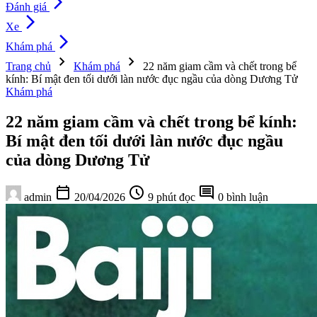
arrow_forward_ios
Đánh giá
arrow_forward_ios
Xe
arrow_forward_ios
Khám phá
chevron_right
chevron_right
Trang chủ
Khám phá
22 năm giam cầm và chết trong bể
kính: Bí mật đen tối dưới làn nước đục ngầu của dòng Dương Tử
Khám phá
22 năm giam cầm và chết trong bể kính:
Bí mật đen tối dưới làn nước đục ngầu
của dòng Dương Tử
calendar_today
schedule
comment
admin
20/04/2026
9 phút đọc
0 bình luận