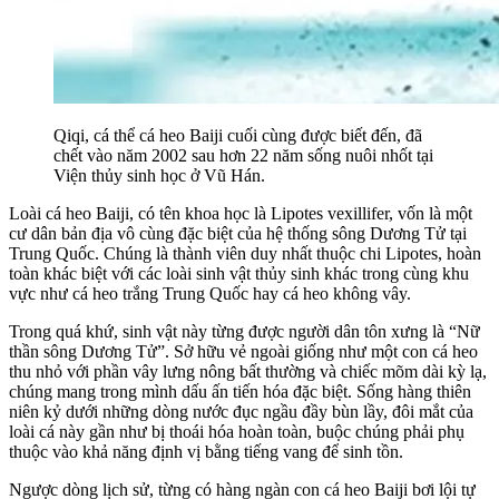
Qiqi, cá thể cá heo Baiji cuối cùng được biết đến, đã
chết vào năm 2002 sau hơn 22 năm sống nuôi nhốt tại
Viện thủy sinh học ở Vũ Hán.
Loài cá heo Baiji, có tên khoa học là Lipotes vexillifer, vốn là một
cư dân bản địa vô cùng đặc biệt của hệ thống sông Dương Tử tại
Trung Quốc. Chúng là thành viên duy nhất thuộc chi Lipotes, hoàn
toàn khác biệt với các loài sinh vật thủy sinh khác trong cùng khu
vực như cá heo trắng Trung Quốc hay cá heo không vây.
Trong quá khứ, sinh vật này từng được người dân tôn xưng là “Nữ
thần sông Dương Tử”. Sở hữu vẻ ngoài giống như một con cá heo
thu nhỏ với phần vây lưng nông bất thường và chiếc mõm dài kỳ lạ,
chúng mang trong mình dấu ấn tiến hóa đặc biệt. Sống hàng thiên
niên kỷ dưới những dòng nước đục ngầu đầy bùn lầy, đôi mắt của
loài cá này gần như bị thoái hóa hoàn toàn, buộc chúng phải phụ
thuộc vào khả năng định vị bằng tiếng vang để sinh tồn.
Ngược dòng lịch sử, từng có hàng ngàn con cá heo Baiji bơi lội tự