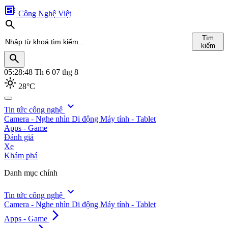
developer_board
Công Nghệ Việt
search
Tìm
kiếm
search
05:28:50
Th 6 07 thg 8
light_mode
28°C
search
expand_more
Tin tức công nghệ
Camera - Nghe nhìn
Di động
Máy tính - Tablet
Tìm
Apps - Game
kiếm
Đánh giá
Xe
Khám phá
Danh mục chính
expand_more
Tin tức công nghệ
Camera - Nghe nhìn
Di động
Máy tính - Tablet
arrow_forward_ios
Apps - Game