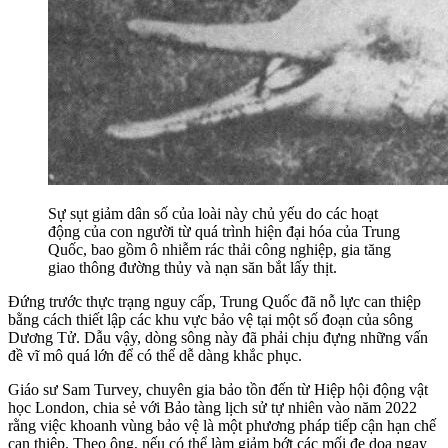
Sự sụt giảm dân số của loài này chủ yếu do các hoạt
động của con người từ quá trình hiện đại hóa của Trung
Quốc, bao gồm ô nhiễm rác thải công nghiệp, gia tăng
giao thông đường thủy và nạn săn bắt lấy thịt.
Đứng trước thực trạng nguy cấp, Trung Quốc đã nỗ lực can thiệp
bằng cách thiết lập các khu vực bảo vệ tại một số đoạn của sông
Dương Tử. Dẫu vậy, dòng sông này đã phải chịu đựng những vấn
đề vĩ mô quá lớn để có thể dễ dàng khắc phục.
Giáo sư Sam Turvey, chuyên gia bảo tồn đến từ Hiệp hội động vật
học London, chia sẻ với Bảo tàng lịch sử tự nhiên vào năm 2022
rằng việc khoanh vùng bảo vệ là một phương pháp tiếp cận hạn chế
can thiệp. Theo ông, nếu có thể làm giảm bớt các mối đe dọa ngay