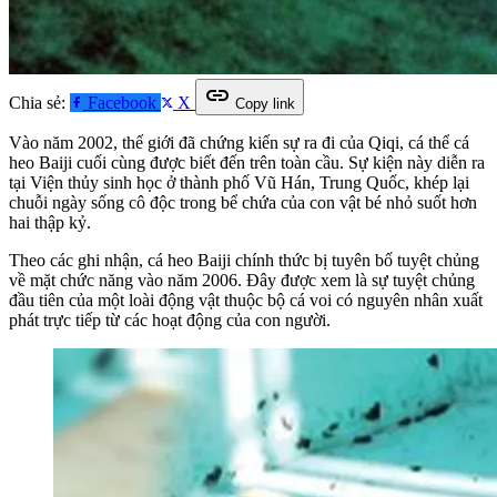
link
Chia sẻ:
Facebook
X
Copy link
Vào năm 2002, thế giới đã chứng kiến sự ra đi của Qiqi, cá thể cá
heo Baiji cuối cùng được biết đến trên toàn cầu. Sự kiện này diễn ra
tại Viện thủy sinh học ở thành phố Vũ Hán, Trung Quốc, khép lại
chuỗi ngày sống cô độc trong bể chứa của con vật bé nhỏ suốt hơn
hai thập kỷ.
Theo các ghi nhận, cá heo Baiji chính thức bị tuyên bố tuyệt chủng
về mặt chức năng vào năm 2006. Đây được xem là sự tuyệt chủng
đầu tiên của một loài động vật thuộc bộ cá voi có nguyên nhân xuất
phát trực tiếp từ các hoạt động của con người.