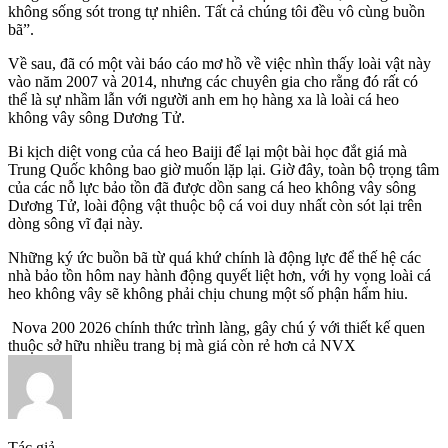
không sống sót trong tự nhiên. Tất cả chúng tôi đều vô cùng buồn
bã”.
Về sau, đã có một vài báo cáo mơ hồ về việc nhìn thấy loài vật này
vào năm 2007 và 2014, nhưng các chuyên gia cho rằng đó rất có
thể là sự nhầm lẫn với người anh em họ hàng xa là loài cá heo
không vây sông Dương Tử.
Bi kịch diệt vong của cá heo Baiji để lại một bài học đắt giá mà
Trung Quốc không bao giờ muốn lặp lại. Giờ đây, toàn bộ trọng tâm
của các nỗ lực bảo tồn đã được dồn sang cá heo không vây sông
Dương Tử, loài động vật thuộc bộ cá voi duy nhất còn sót lại trên
dòng sông vĩ đại này.
Những ký ức buồn bã từ quá khứ chính là động lực để thế hệ các
nhà bảo tồn hôm nay hành động quyết liệt hơn, với hy vọng loài cá
heo không vây sẽ không phải chịu chung một số phận hẩm hiu.
Nova 200 2026 chính thức trình làng, gây chú ý với thiết kế quen
thuộc sở hữu nhiều trang bị mà giá còn rẻ hơn cả NVX
Tác giả