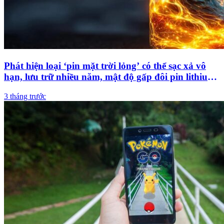
Phát hiện loại ‘pin mặt trời lỏng’ có thể sạc xả vô
hạn, lưu trữ nhiều năm, mật độ gấp đôi pin lithium-
ion
3 tháng trước