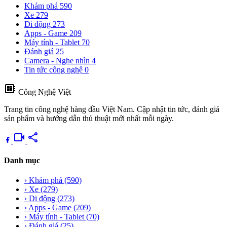
Khám phá
590
Xe
279
Di động
273
Apps - Game
209
Máy tính - Tablet
70
Đánh giá
25
Camera - Nghe nhìn
4
Tin tức công nghệ
0
developer_board
Công Nghệ Việt
Trang tin công nghệ hàng đầu Việt Nam. Cập nhật tin tức, đánh giá
sản phẩm và hướng dẫn thủ thuật mới nhất mỗi ngày.
videocam
share
Danh mục
›
Khám phá
(590)
›
Xe
(279)
›
Di động
(273)
›
Apps - Game
(209)
›
Máy tính - Tablet
(70)
›
Đánh giá
(25)