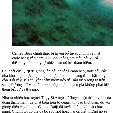
Cá heo Baiji chính thức bị tuyên bố tuyệt chủng về mặt
chức năng vào năm 2006 do không tìm thấy bất kỳ cá
thể sống nào trong tự nhiên sau nỗ lực thám hiểm.
Cái chết của Qiqi đã gióng lên hồi chuông cảnh báo, thúc đẩy các
nhà khoa học thực hiện một nỗ lực tìm kiếm mang tính chất sống
còn. Dù vậy, sau chuyến thám hiểm kéo dài sáu tuần ròng rã trên
sông Dương Tử vào năm 2006, đội ngũ chuyên gia không phát hiện
thêm bất cứ cá thể nào.
Nhà tự nhiên học người Thụy Sĩ August Pfluger, một thành viên của
đoàn thám hiểm, đã phát biểu trên tờ
Guardian
vào thời điểm đó với
giọng điệu cay đắng: “Cá heo Baiji đã tuyệt chủng về mặt chức
năng. Chúng tôi có thể đã bỏ sót một hoặc hai cá thể, nhưng nó sẽ