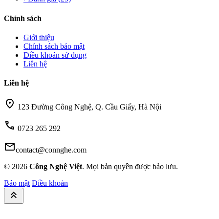
Chính sách
Giới thiệu
Chính sách bảo mật
Điều khoản sử dụng
Liên hệ
Liên hệ
location_on
123 Đường Công Nghệ, Q. Cầu Giấy, Hà Nội
call
0723 265 292
mail
contact@connghe.com
© 2026
Công Nghệ Việt
. Mọi bản quyền được bảo lưu.
Bảo mật
Điều khoản
keyboard_double_arrow_up