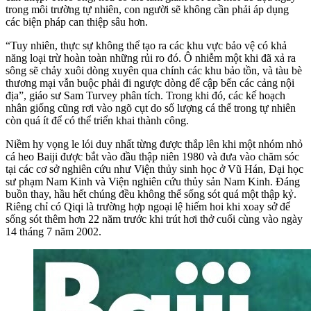
trong môi trường tự nhiên, con người sẽ không cần phải áp dụng
các biện pháp can thiệp sâu hơn.
“Tuy nhiên, thực sự không thể tạo ra các khu vực bảo vệ có khả
năng loại trừ hoàn toàn những rủi ro đó. Ô nhiễm một khi đã xả ra
sông sẽ chảy xuôi dòng xuyên qua chính các khu bảo tồn, và tàu bè
thương mại vẫn buộc phải đi ngược dòng để cập bến các cảng nội
địa”, giáo sư Sam Turvey phân tích. Trong khi đó, các kế hoạch
nhân giống cũng rơi vào ngõ cụt do số lượng cá thể trong tự nhiên
còn quá ít để có thể triển khai thành công.
Niềm hy vọng le lói duy nhất từng được thắp lên khi một nhóm nhỏ
cá heo Baiji được bắt vào đầu thập niên 1980 và đưa vào chăm sóc
tại các cơ sở nghiên cứu như Viện thủy sinh học ở Vũ Hán, Đại học
sư phạm Nam Kinh và Viện nghiên cứu thủy sản Nam Kinh. Đáng
buồn thay, hầu hết chúng đều không thể sống sót quá một thập kỷ.
Riêng chỉ có Qiqi là trường hợp ngoại lệ hiếm hoi khi xoay sở để
sống sót thêm hơn 22 năm trước khi trút hơi thở cuối cùng vào ngày
14 tháng 7 năm 2002.