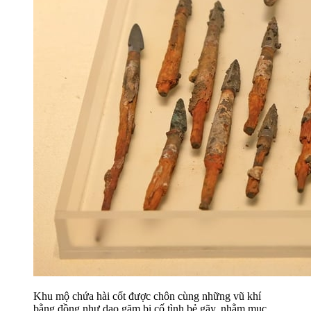
Khu mộ chứa hài cốt được chôn cùng những vũ khí
bằng đồng như dao găm bị cố tình bẻ gãy, nhằm mục