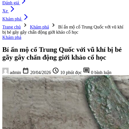
arrow_forward_ios
Đánh giá
arrow_forward_ios
Xe
arrow_forward_ios
Khám phá
chevron_right
chevron_right
Trang chủ
Khám phá
Bí ẩn mộ cổ Trung Quốc với vũ khí
bị bẻ gãy gây chấn động giới khảo cổ học
Khám phá
Bí ẩn mộ cổ Trung Quốc với vũ khí bị bẻ
gãy gây chấn động giới khảo cổ học
calendar_today
schedule
comment
admin
20/04/2026
10 phút đọc
0 bình luận