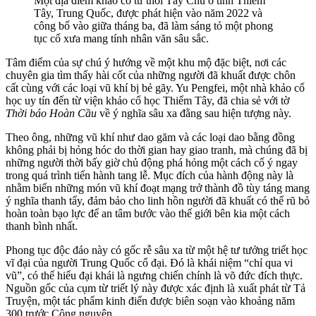
Một địa điểm khảo cổ từ thời Tây Chu ở tỉnh Thiểm
Tây, Trung Quốc, được phát hiện vào năm 2022 và
công bố vào giữa tháng ba, đã làm sáng tỏ một phong
tục cổ xưa mang tính nhân văn sâu sắc.
Tâm điểm của sự chú ý hướng về một khu mộ đặc biệt, nơi các
chuyên gia tìm thấy hài cốt của những người đã khuất được chôn
cất cùng với các loại vũ khí bị bẻ gãy. Yu Pengfei, một nhà khảo cổ
học uy tín đến từ viện khảo cổ học Thiểm Tây, đã chia sẻ với tờ
Thời báo Hoàn Cầu
về ý nghĩa sâu xa đằng sau hiện tượng này.
Theo ông, những vũ khí như dao găm và các loại dao bằng đồng
không phải bị hỏng hóc do thời gian hay giao tranh, mà chúng đã bị
những người thời bấy giờ chủ động phá hỏng một cách cố ý ngay
trong quá trình tiến hành tang lễ. Mục đích của hành động này là
nhằm biến những món vũ khí đoạt mạng trở thành đồ tùy táng mang
ý nghĩa thanh tẩy, đảm bảo cho linh hồn người đã khuất có thể rũ bỏ
hoàn toàn bạo lực để an tâm bước vào thế giới bên kia một cách
thanh bình nhất.
Phong tục độc đáo này có gốc rễ sâu xa từ một hệ tư tưởng triết học
vĩ đại của người Trung Quốc cổ đại. Đó là khái niệm “chỉ qua vi
vũ”, có thể hiểu đại khái là ngưng chiến chính là võ đức đích thực.
Nguồn gốc của cụm từ triết lý này được xác định là xuất phát từ Tả
Truyện, một tác phẩm kinh điển được biên soạn vào khoảng năm
300 trước Công nguyên.