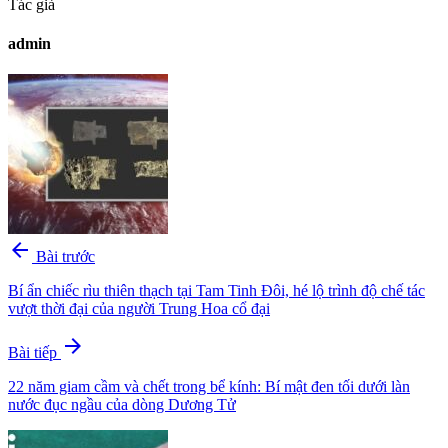
Tác giả
admin
arrow_back
Bài trước
Bí ẩn chiếc rìu thiên thạch tại Tam Tinh Đôi, hé lộ trình độ chế tác
vượt thời đại của người Trung Hoa cổ đại
arrow_forward
Bài tiếp
22 năm giam cầm và chết trong bể kính: Bí mật đen tối dưới làn
nước đục ngầu của dòng Dương Tử