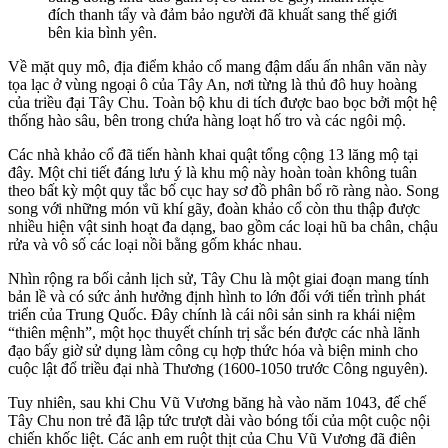
đích thanh tẩy và đảm bảo người đã khuất sang thế giới
bên kia bình yên.
Về mặt quy mô, địa điểm khảo cổ mang đậm dấu ấn nhân văn này
tọa lạc ở vùng ngoại ô của Tây An, nơi từng là thủ đô huy hoàng
của triều đại Tây Chu. Toàn bộ khu di tích được bao bọc bởi một hệ
thống hào sâu, bên trong chứa hàng loạt hố tro và các ngôi mộ.
Các nhà khảo cổ đã tiến hành khai quật tổng cộng 13 lăng mộ tại
đây. Một chi tiết đáng lưu ý là khu mộ này hoàn toàn không tuân
theo bất kỳ một quy tắc bố cục hay sơ đồ phân bổ rõ ràng nào. Song
song với những món vũ khí gãy, đoàn khảo cổ còn thu thập được
nhiều hiện vật sinh hoạt đa dạng, bao gồm các loại hũ ba chân, chậu
rửa và vô số các loại nồi bằng gốm khác nhau.
Nhìn rộng ra bối cảnh lịch sử, Tây Chu là một giai đoạn mang tính
bản lề và có sức ảnh hưởng định hình to lớn đối với tiến trình phát
triển của Trung Quốc. Đây chính là cái nôi sản sinh ra khái niệm
“thiên mệnh”, một học thuyết chính trị sắc bén được các nhà lãnh
đạo bấy giờ sử dụng làm công cụ hợp thức hóa và biện minh cho
cuộc lật đổ triều đại nhà Thương (1600-1050 trước Công nguyên).
Tuy nhiên, sau khi Chu Vũ Vương băng hà vào năm 1043, đế chế
Tây Chu non trẻ đã lập tức trượt dài vào bóng tối của một cuộc nội
chiến khốc liệt. Các anh em ruột thịt của Chu Vũ Vương đã điên