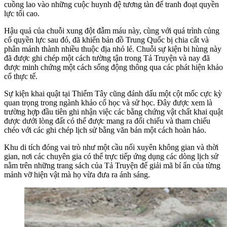
cuồng lao vào những cuộc huynh đệ tương tàn để tranh đoạt quyền
lực tối cao.
Hậu quả của chuỗi xung đột đẫm máu này, cùng với quá trình củng
cố quyền lực sau đó, đã khiến bản đồ Trung Quốc bị chia cắt và
phân mảnh thành nhiều thuộc địa nhỏ lẻ. Chuỗi sự kiện bi hùng này
đã được ghi chép một cách tường tận trong Tả Truyện và nay đã
được minh chứng một cách sống động thông qua các phát hiện khảo
cổ thực tế.
Sự kiện khai quật tại Thiểm Tây cũng đánh dấu một cột mốc cực kỳ
quan trọng trong ngành khảo cổ học và sử học. Đây được xem là
trường hợp đầu tiên ghi nhận việc các bằng chứng vật chất khai quật
được dưới lòng đất có thể được mang ra đối chiếu và tham chiếu
chéo với các ghi chép lịch sử bằng văn bản một cách hoàn hảo.
Khu di tích đóng vai trò như một cầu nối xuyên không gian và thời
gian, nơi các chuyên gia có thể trực tiếp ứng dụng các dòng lịch sử
nằm trên những trang sách của Tả Truyện để giải mã bí ẩn của từng
mảnh vỡ hiện vật mà họ vừa đưa ra ánh sáng.