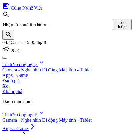
developer_board
Công Nghệ Việt
search
Tìm
kiếm
search
04:46:22
Th 5 06 thg 8
light_mode
28°C
search
expand_more
Tin tức công nghệ
Camera - Nghe nhìn
Di động
Máy tính - Tablet
Tìm
Apps - Game
kiếm
Đánh giá
Xe
Khám phá
Danh mục chính
expand_more
Tin tức công nghệ
Camera - Nghe nhìn
Di động
Máy tính - Tablet
arrow_forward_ios
Apps - Game