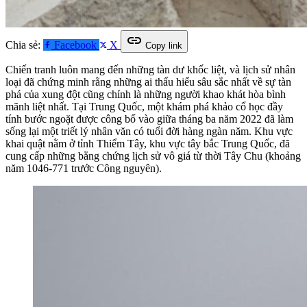
link
Chia sẻ:
Facebook
X
Copy link
Chiến tranh luôn mang đến những tàn dư khốc liệt, và lịch sử nhân
loại đã chứng minh rằng những ai thấu hiểu sâu sắc nhất về sự tàn
phá của xung đột cũng chính là những người khao khát hòa bình
mãnh liệt nhất. Tại Trung Quốc, một khám phá khảo cổ học đầy
tính bước ngoặt được công bố vào giữa tháng ba năm 2022 đã làm
sống lại một triết lý nhân văn có tuổi đời hàng ngàn năm. Khu vực
khai quật nằm ở tỉnh Thiểm Tây, khu vực tây bắc Trung Quốc, đã
cung cấp những bằng chứng lịch sử vô giá từ thời Tây Chu (khoảng
năm 1046-771 trước Công nguyên).