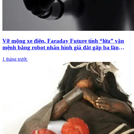
Vỡ mộng xe điện, Faraday Future tính “lừa” vận
mệnh bằng robot nhân hình giá đắt gấp ba lần
Tesla Optimus
1 tháng trước