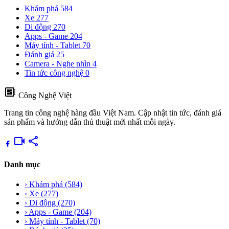
Khám phá
584
Xe
277
Di động
270
Apps - Game
204
Máy tính - Tablet
70
Đánh giá
25
Camera - Nghe nhìn
4
Tin tức công nghệ
0
developer_board
Công Nghệ Việt
Trang tin công nghệ hàng đầu Việt Nam. Cập nhật tin tức, đánh giá
sản phẩm và hướng dẫn thủ thuật mới nhất mỗi ngày.
videocam
share
Danh mục
›
Khám phá
(584)
›
Xe
(277)
›
Di động
(270)
›
Apps - Game
(204)
›
Máy tính - Tablet
(70)