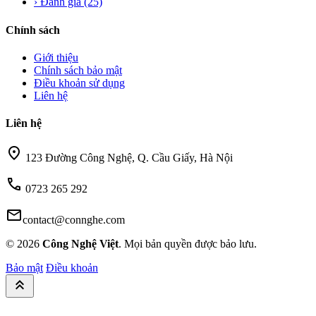
›
Đánh giá
(25)
Chính sách
Giới thiệu
Chính sách bảo mật
Điều khoản sử dụng
Liên hệ
Liên hệ
location_on
123 Đường Công Nghệ, Q. Cầu Giấy, Hà Nội
call
0723 265 292
mail
contact@connghe.com
© 2026
Công Nghệ Việt
. Mọi bản quyền được bảo lưu.
Bảo mật
Điều khoản
keyboard_double_arrow_up