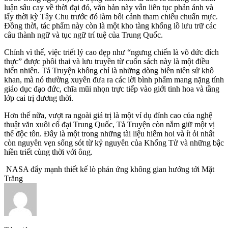
luận sâu cay về thời đại đó, văn bản này vẫn liên tục phản ánh và
lấy thời kỳ Tây Chu trước đó làm bối cảnh tham chiếu chuẩn mực.
Đồng thời, tác phẩm này còn là một kho tàng khổng lồ lưu trữ các
câu thành ngữ và tục ngữ trí tuệ của Trung Quốc.
Chính vì thế, việc triết lý cao đẹp như “ngưng chiến là võ đức đích
thực” được phôi thai và lưu truyền từ cuốn sách này là một điều
hiển nhiên. Tả Truyện không chỉ là những dòng biên niên sử khô
khan, mà nó thường xuyên đưa ra các lời bình phẩm mang nặng tính
giáo dục đạo đức, chĩa mũi nhọn trực tiếp vào giới tinh hoa và tầng
lớp cai trị đương thời.
Hơn thế nữa, vượt ra ngoài giá trị là một ví dụ đỉnh cao của nghệ
thuật văn xuôi cổ đại Trung Quốc, Tả Truyện còn nắm giữ một vị
thế độc tôn. Đây là một trong những tài liệu hiếm hoi và ít ỏi nhất
còn nguyên vẹn sống sót từ kỷ nguyên của Khổng Tử và những bậc
hiền triết cùng thời với ông.
NASA đẩy mạnh thiết kế lò phản ứng không gian hướng tới Mặt
Trăng