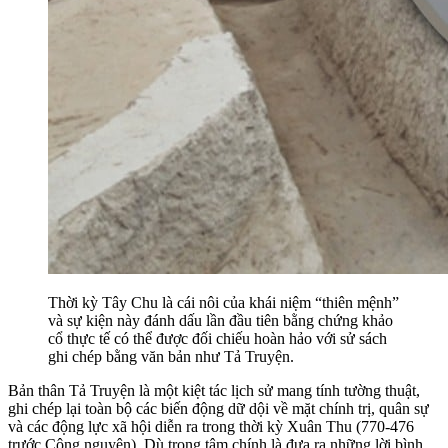
Thời kỳ Tây Chu là cái nôi của khái niệm “thiên mệnh”
và sự kiện này đánh dấu lần đầu tiên bằng chứng khảo
cổ thực tế có thể được đối chiếu hoàn hảo với sử sách
ghi chép bằng văn bản như Tả Truyện.
Bản thân Tả Truyện là một kiệt tác lịch sử mang tính tường thuật,
ghi chép lại toàn bộ các biến động dữ dội về mặt chính trị, quân sự
và các động lực xã hội diễn ra trong thời kỳ Xuân Thu (770-476
trước Công nguyên). Dù trọng tâm chính là đưa ra những lời bình