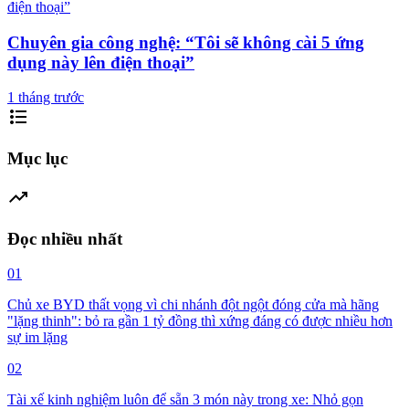
Chuyên gia công nghệ: “Tôi sẽ không cài 5 ứng
dụng này lên điện thoại”
1 tháng trước
format_list_bulleted
Mục lục
trending_up
Đọc nhiều nhất
01
Chủ xe BYD thất vọng vì chi nhánh đột ngột đóng cửa mà hãng
"lặng thinh": bỏ ra gần 1 tỷ đồng thì xứng đáng có được nhiều hơn
sự im lặng
02
Tài xế kinh nghiệm luôn để sẵn 3 món này trong xe: Nhỏ gọn