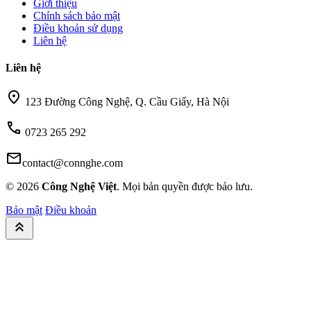
Giới thiệu
Chính sách bảo mật
Điều khoản sử dụng
Liên hệ
Liên hệ
location_on
123 Đường Công Nghệ, Q. Cầu Giấy, Hà Nội
call
0723 265 292
mail
contact@connghe.com
© 2026
Công Nghệ Việt
. Mọi bản quyền được bảo lưu.
Bảo mật
Điều khoản
keyboard_double_arrow_up