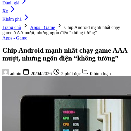
arrow_forward_ios
Đánh giá
arrow_forward_ios
Xe
arrow_forward_ios
Khám phá
chevron_right
chevron_right
Trang chủ
Apps - Game
Chip Android mạnh nhất chạy
game AAA mượt, nhưng ngốn điện “không tưởng”
Apps - Game
Chip Android mạnh nhất chạy game AAA
mượt, nhưng ngốn điện “không tưởng”
calendar_today
schedule
comment
admin
20/04/2026
2 phút đọc
0 bình luận