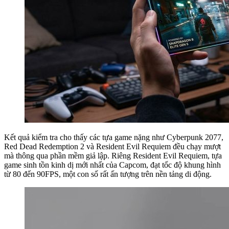
Kết quả kiểm tra cho thấy các tựa game nặng như Cyberpunk 2077,
Red Dead Redemption 2 và Resident Evil Requiem đều chạy mượt
mà thông qua phần mềm giả lập. Riêng Resident Evil Requiem, tựa
game sinh tồn kinh dị mới nhất của Capcom, đạt tốc độ khung hình
từ 80 đến 90FPS, một con số rất ấn tượng trên nền tảng di động.