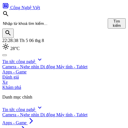
developer_board
Công Nghệ Việt
search
Tìm
kiếm
search
22:28:39
Th 5 06 thg 8
light_mode
28°C
search
expand_more
Tin tức công nghệ
Camera - Nghe nhìn
Di động
Máy tính - Tablet
Tìm
Apps - Game
kiếm
Đánh giá
Xe
Khám phá
Danh mục chính
expand_more
Tin tức công nghệ
Camera - Nghe nhìn
Di động
Máy tính - Tablet
arrow_forward_ios
Apps - Game