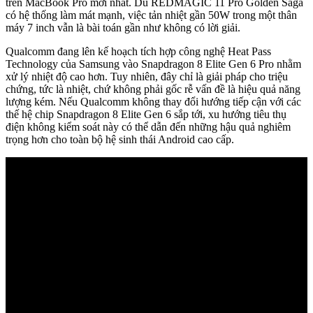
trên MacBook Pro mới nhất. Dù REDMAGIC 11 Pro Golden Saga
có hệ thống làm mát mạnh, việc tản nhiệt gần 50W trong một thân
máy 7 inch vẫn là bài toán gần như không có lời giải.
Qualcomm đang lên kế hoạch tích hợp công nghệ Heat Pass
Technology của Samsung vào Snapdragon 8 Elite Gen 6 Pro nhằm
xử lý nhiệt độ cao hơn. Tuy nhiên, đây chỉ là giải pháp cho triệu
chứng, tức là nhiệt, chứ không phải gốc rễ vấn đề là hiệu quả năng
lượng kém. Nếu Qualcomm không thay đổi hướng tiếp cận với các
thế hệ chip Snapdragon 8 Elite Gen 6 sắp tới, xu hướng tiêu thụ
điện không kiểm soát này có thể dẫn đến những hậu quả nghiêm
trọng hơn cho toàn bộ hệ sinh thái Android cao cấp.