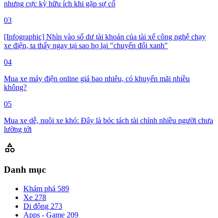
nhưng cực kỳ hữu ích khi gặp sự cố
03
[Infographic] Nhìn vào số dư tài khoản của tài xế công nghệ chạy
xe điện, ta thấy ngay tại sao họ lại "chuyển đổi xanh"
04
Mua xe máy điện online giá bao nhiêu, có khuyến mãi nhiều
không?
05
Mua xe dễ, nuôi xe khó: Đây là bóc tách tài chính nhiều người chưa
lường tới
category
Danh mục
Khám phá
589
Xe
278
Di động
273
Apps - Game
209