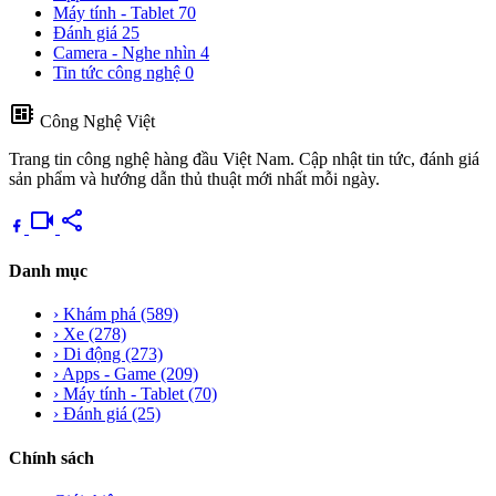
Máy tính - Tablet
70
Đánh giá
25
Camera - Nghe nhìn
4
Tin tức công nghệ
0
developer_board
Công Nghệ Việt
Trang tin công nghệ hàng đầu Việt Nam. Cập nhật tin tức, đánh giá
sản phẩm và hướng dẫn thủ thuật mới nhất mỗi ngày.
videocam
share
Danh mục
›
Khám phá
(589)
›
Xe
(278)
›
Di động
(273)
›
Apps - Game
(209)
›
Máy tính - Tablet
(70)
›
Đánh giá
(25)
Chính sách