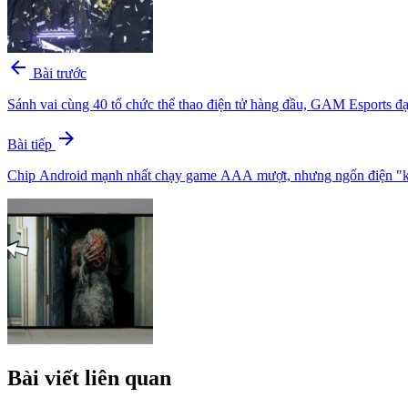
arrow_back
Bài trước
Sánh vai cùng 40 tổ chức thể thao điện tử hàng đầu, GAM Esports đạ
arrow_forward
Bài tiếp
Chip Android mạnh nhất chạy game AAA mượt, nhưng ngốn điện "
Bài viết liên quan