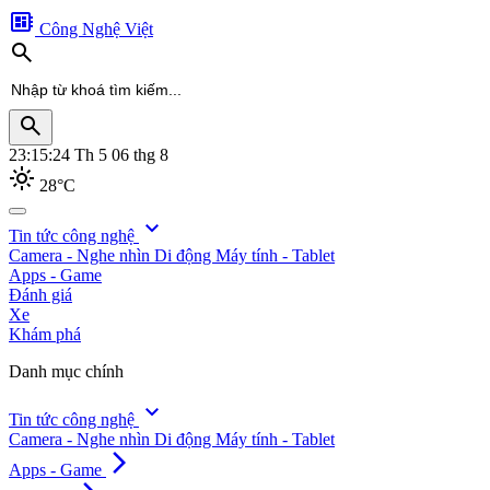
developer_board
Công Nghệ Việt
search
search
23:15:26
Th 5 06 thg 8
light_mode
28°C
search
expand_more
Tin tức công nghệ
Camera - Nghe nhìn
Di động
Máy tính - Tablet
Apps - Game
Đánh giá
Xe
Khám phá
Danh mục chính
expand_more
Tin tức công nghệ
Camera - Nghe nhìn
Di động
Máy tính - Tablet
arrow_forward_ios
Apps - Game