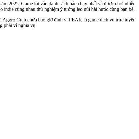
e năm 2025. Game lọt vào danh sách bán chạy nhất và được chơi nhiều
dio indie cùng nhau thử nghiệm ý tưởng leo núi hài hước cùng bạn bè.
và Aggro Crab chưa bao giờ định vị PEAK là game dịch vụ trực tuyến
g phải vì nghĩa vụ.