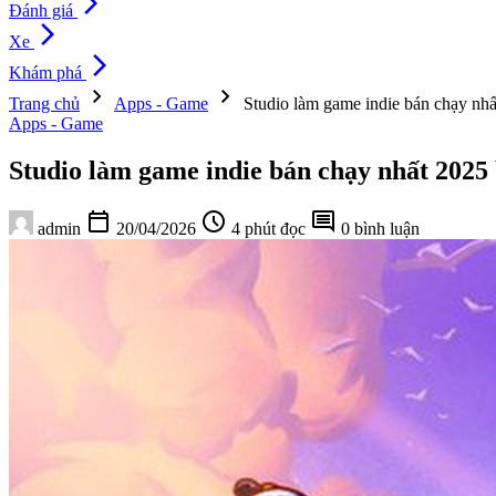
arrow_forward_ios
Đánh giá
arrow_forward_ios
Xe
arrow_forward_ios
Khám phá
chevron_right
chevron_right
Trang chủ
Apps - Game
Studio làm game indie bán chạy nhất 
Apps - Game
Studio làm game indie bán chạy nhất 2025 bị
calendar_today
schedule
comment
admin
20/04/2026
4 phút đọc
0 bình luận