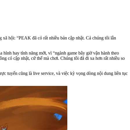
g xã hội: “PEAK đã có rất nhiều bản cập nhật. Cả chúng tôi lẫn
a hình hay tính năng mới, vì “ngành game bây giờ vận hành theo
g có cập nhật, cứ thế mà chơi. Chúng tôi đã đi xa hơn rất nhiều so
ực tuyến cũng là live service, và việc kỳ vọng dòng nội dung liên tục