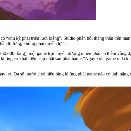
có “chu kỳ phát triển lười biếng”. Studio phản hồi thẳng thắn trên mạn
phần thưởng, không phải quyền lợi”.
250.000 đồng), một game trực tuyến đương nhiên phải có thêm vùng đị
không có khái niệm cập nhật sau phát hành: “Ngày xưa, game ra là khôn
ay họ. Đa số người chơi hiểu rằng không phải game nào có tính năng tr