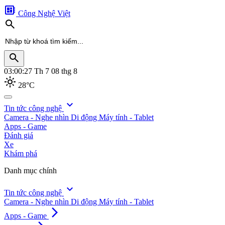
developer_board
Công Nghệ Việt
search
search
03:00:29
Th 7 08 thg 8
light_mode
28°C
search
expand_more
Tin tức công nghệ
Camera - Nghe nhìn
Di động
Máy tính - Tablet
Apps - Game
Đánh giá
Xe
Khám phá
Danh mục chính
expand_more
Tin tức công nghệ
Camera - Nghe nhìn
Di động
Máy tính - Tablet
arrow_forward_ios
Apps - Game