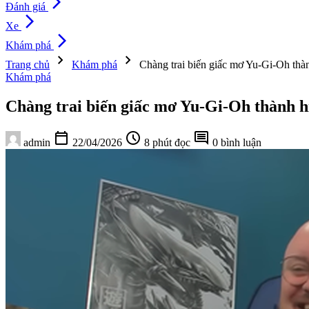
arrow_forward_ios
Đánh giá
arrow_forward_ios
Xe
arrow_forward_ios
Khám phá
chevron_right
chevron_right
Trang chủ
Khám phá
Chàng trai biến giấc mơ Yu-Gi-Oh thành
Khám phá
Chàng trai biến giấc mơ Yu-Gi-Oh thành hiệ
calendar_today
schedule
comment
admin
22/04/2026
8 phút đọc
0 bình luận