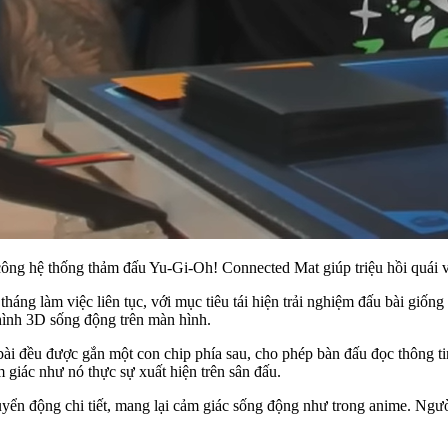
g hệ thống thảm đấu Yu-Gi-Oh! Connected Mat giúp triệu hồi quái vật 
g làm việc liên tục, với mục tiêu tái hiện trải nghiệm đấu bài giống 
 hình 3D sống động trên màn hình.
bài đều được gắn một con chip phía sau, cho phép bàn đấu đọc thông ti
m giác như nó thực sự xuất hiện trên sân đấu.
ển động chi tiết, mang lại cảm giác sống động như trong anime. Người c