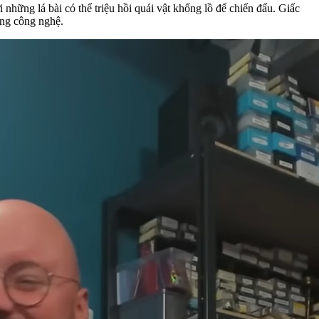
những lá bài có thể triệu hồi quái vật khổng lồ để chiến đấu. Giấc
ằng công nghệ.