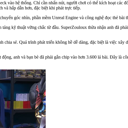
Deck vào hệ thống. Chỉ cần nhấn nút, người chơi có thể kích hoạt các đ
h và hấp dẫn hơn, đặc biệt khi phát trực tiếp.
chuyển góc nhìn, phần mềm Unreal Engine và công nghệ đọc thẻ bài th
n tảng kỹ thuật vững chắc từ đầu. SuperZouloux thừa nhận anh đã phải t
nh chia sẻ. Quá trình phát triển không hề dễ dàng, đặc biệt là việc xây
 động, anh và bạn bè đã phải gắn chip vào hơn 3.600 lá bài. Đây là cô