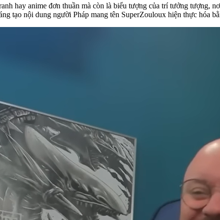
anh hay anime đơn thuần mà còn là biểu tượng của trí tưởng tượng, nơi 
à sáng tạo nội dung người Pháp mang tên SuperZouloux hiện thực hóa b