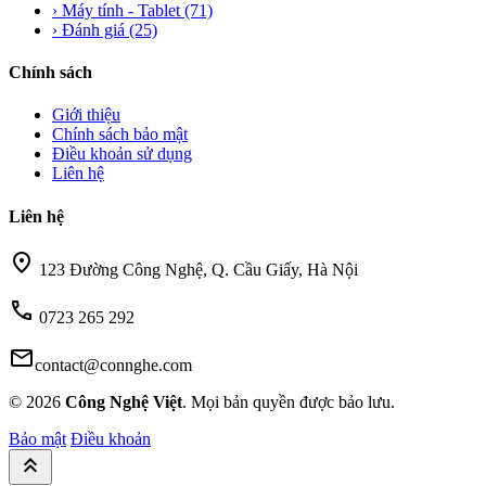
›
Máy tính - Tablet
(71)
›
Đánh giá
(25)
Chính sách
Giới thiệu
Chính sách bảo mật
Điều khoản sử dụng
Liên hệ
Liên hệ
location_on
123 Đường Công Nghệ, Q. Cầu Giấy, Hà Nội
call
0723 265 292
mail
contact@connghe.com
© 2026
Công Nghệ Việt
. Mọi bản quyền được bảo lưu.
Bảo mật
Điều khoản
keyboard_double_arrow_up