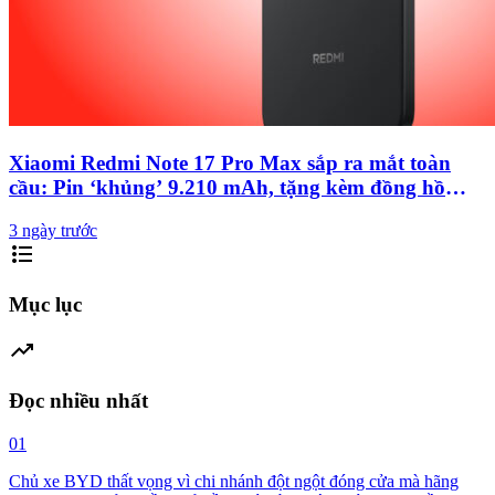
Xiaomi Redmi Note 17 Pro Max sắp ra mắt toàn
cầu: Pin ‘khủng’ 9.210 mAh, tặng kèm đồng hồ
thông minh
3 ngày trước
format_list_bulleted
Mục lục
trending_up
Đọc nhiều nhất
01
Chủ xe BYD thất vọng vì chi nhánh đột ngột đóng cửa mà hãng