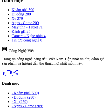
Danh mục
Khám phá
590
Di động
280
Xe
279
Apps - Game
209
Máy tính - Tablet
71
Đánh giá
25
Camera - Nghe nhìn
4
Tin tức công nghệ
0
developer_board
Công Nghệ Việt
Trang tin công nghệ hàng đầu Việt Nam. Cập nhật tin tức, đánh giá
sản phẩm và hướng dẫn thủ thuật mới nhất mỗi ngày.
videocam
share
Danh mục
›
Khám phá
(590)
›
Di động
(280)
›
Xe
(279)
›
Apps - Game
(209)