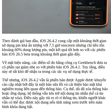
Theo đánh giá ban đầu, iOS 26.4.2 cung cấp một khoảng thời gian
sử dụng pin khá ấn tượng với 7,5 giờ onscreen nhưng chỉ tiêu tốn
khoảng 60% dung lượng pin, một kết quả tốt hơn so với các phiên
bản iOS 26.5 beta trong khoảng thời gian gần đây.
Về mặt hiệu năng, các điểm số đo bằng công cụ Geekbench đưa ra
có phần sụt giảm nhẹ so với phiên bản iOS 26.4.1. Tuy rằng, điều
này sẽ rất khó để nhận ra trong các tác vụ sử dụng thực tế.
Thế nhưng, iOS 26.4.2 vẫn là phiên bản được Apple được khuyến
cáo cập nhật bởi đây là một bản sửa lỗi và cải thiện bảo mật khá
nghiêm trọng liên quan đến thông báo. Cụ thể, dù đã xóa thông báo
hoặc ứng dụng, hệ thống vẫn lưu trữ nội dung tin nhắn (kể cả tin
nhắn tự xóa). Điều này gây rủi ro rò rỉ thông tin, khiến người khác
vẫn có thể đọc được nội dung nếu tính năng xem trước trên màn
hình khóa đang bật.