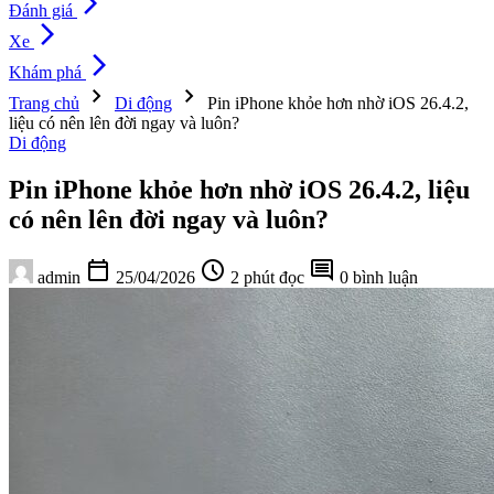
arrow_forward_ios
Đánh giá
arrow_forward_ios
Xe
arrow_forward_ios
Khám phá
chevron_right
chevron_right
Trang chủ
Di động
Pin iPhone khỏe hơn nhờ iOS 26.4.2,
liệu có nên lên đời ngay và luôn?
Di động
Pin iPhone khỏe hơn nhờ iOS 26.4.2, liệu
có nên lên đời ngay và luôn?
calendar_today
schedule
comment
admin
25/04/2026
2 phút đọc
0 bình luận