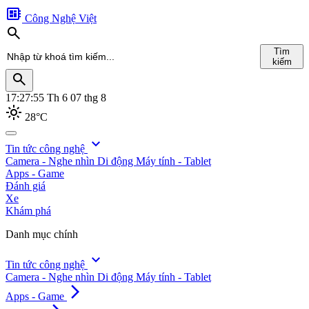
developer_board
Công Nghệ Việt
search
Tìm
kiếm
search
17:27:56
Th 6 07 thg 8
light_mode
28°C
search
expand_more
Tin tức công nghệ
Camera - Nghe nhìn
Di động
Máy tính - Tablet
Tìm
Apps - Game
kiếm
Đánh giá
Xe
Khám phá
Danh mục chính
expand_more
Tin tức công nghệ
Camera - Nghe nhìn
Di động
Máy tính - Tablet
arrow_forward_ios
Apps - Game