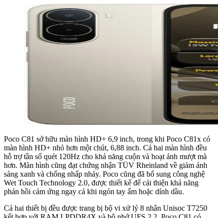
Poco C81 sở hữu màn hình HD+ 6,9 inch, trong khi Poco C81x có
màn hình HD+ nhỏ hơn một chút, 6,88 inch. Cả hai màn hình đều
hỗ trợ tần số quét 120Hz cho khả năng cuộn và hoạt ảnh mượt mà
hơn. Màn hình cũng đạt chứng nhận TÜV Rheinland về giảm ánh
sáng xanh và chống nhấp nháy. Poco cũng đã bổ sung công nghệ
Wet Touch Technology 2.0, được thiết kế để cải thiện khả năng
phản hồi cảm ứng ngay cả khi ngón tay ẩm hoặc dính dầu.
Cả hai thiết bị đều được trang bị bộ vi xử lý 8 nhân Unisoc T7250
kết hợp với RAM LPDDR4X và bộ nhớ UFS 2.2. Poco C81 có