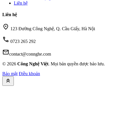
Liên hệ
Liên hệ
location_on
123 Đường Công Nghệ, Q. Cầu Giấy, Hà Nội
call
0723 265 292
mail
contact@connghe.com
© 2026
Công Nghệ Việt
. Mọi bản quyền được bảo lưu.
Bảo mật
Điều khoản
keyboard_double_arrow_up