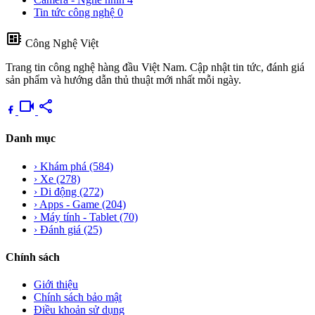
Tin tức công nghệ
0
developer_board
Công Nghệ Việt
Trang tin công nghệ hàng đầu Việt Nam. Cập nhật tin tức, đánh giá
sản phẩm và hướng dẫn thủ thuật mới nhất mỗi ngày.
videocam
share
Danh mục
›
Khám phá
(584)
›
Xe
(278)
›
Di động
(272)
›
Apps - Game
(204)
›
Máy tính - Tablet
(70)
›
Đánh giá
(25)
Chính sách
Giới thiệu
Chính sách bảo mật
Điều khoản sử dụng