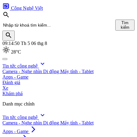
developer_board
Công Nghệ Việt
search
Tìm
kiếm
search
09:14:51
Th 5 06 thg 8
light_mode
28°C
search
expand_more
Tin tức công nghệ
Camera - Nghe nhìn
Di động
Máy tính - Tablet
Tìm
Apps - Game
kiếm
Đánh giá
Xe
Khám phá
Danh mục chính
expand_more
Tin tức công nghệ
Camera - Nghe nhìn
Di động
Máy tính - Tablet
arrow_forward_ios
Apps - Game