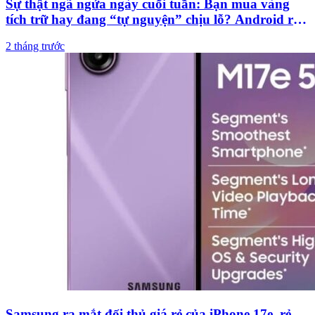
Sự thật ngã ngửa ngày cuối tuần: Bạn mua vàng
tích trữ hay đang “tự nguyện” chịu lỗ? Android rớt
giá nhất năm 2026
2 tháng trước
Samsung ra mắt đối thủ giá rẻ của iPhone 17e, rẻ