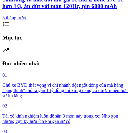
hơn 1/3, ăn đứt với màn 120Hz, pin 6000 mAh
5 tháng trước
format_list_bulleted
Mục lục
trending_up
Đọc nhiều nhất
01
Chủ xe BYD thất vọng vì chi nhánh đột ngột đóng cửa mà hãng
"lặng thinh": bỏ ra gần 1 tỷ đồng thì xứng đáng có được nhiều hơn
sự im lặng
02
Tài xế kinh nghiệm luôn để sẵn 3 món này trong xe: Nhỏ gọn
nhưng cực kỳ hữu ích khi gặp sự cố
03