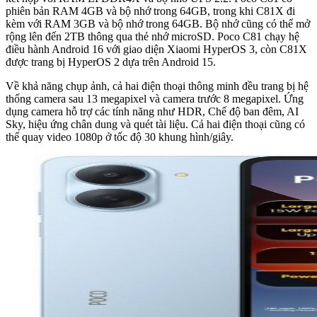
phiên bản RAM 4GB và bộ nhớ trong 64GB, trong khi C81X đi
kèm với RAM 3GB và bộ nhớ trong 64GB. Bộ nhớ cũng có thể mở
rộng lên đến 2TB thông qua thẻ nhớ microSD. Poco C81 chạy hệ
điều hành Android 16 với giao diện Xiaomi HyperOS 3, còn C81X
được trang bị HyperOS 2 dựa trên Android 15.
Về khả năng chụp ảnh, cả hai điện thoại thông minh đều trang bị hệ
thống camera sau 13 megapixel và camera trước 8 megapixel. Ứng
dụng camera hỗ trợ các tính năng như HDR, Chế độ ban đêm, AI
Sky, hiệu ứng chân dung và quét tài liệu. Cả hai điện thoại cũng có
thể quay video 1080p ở tốc độ 30 khung hình/giây.