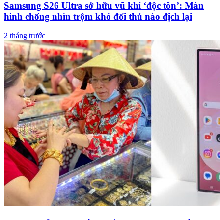
Samsung S26 Ultra sở hữu vũ khí ‘độc tôn’: Màn
hình chống nhìn trộm khó đối thủ nào địch lại
2 tháng trước