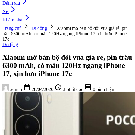
arrow_forward_ios
Đánh giá
arrow_forward_ios
Xe
arrow_forward_ios
Khám phá
chevron_right
chevron_right
Trang chủ
Di động
Xiaomi mở bán bộ đôi vua giá rẻ, pin
trâu 6300 mAh, có màn 120Hz ngang iPhone 17, xịn hơn iPhone
17e
Di động
Xiaomi mở bán bộ đôi vua giá rẻ, pin trâu
6300 mAh, có màn 120Hz ngang iPhone
17, xịn hơn iPhone 17e
calendar_today
schedule
comment
admin
28/04/2026
3 phút đọc
0 bình luận