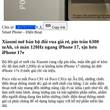
link
Chia sẻ:
Facebook
X
Copy link
Smart Phone – Điện thoại
Xiaomi mở bán bộ đôi vua giá rẻ, pin trâu 6300
mAh, có màn 120Hz ngang iPhone 17, xịn hơn
iPhone 17e
Bộ đôi giá rẻ mới của Xiaomi cung cấp pin trâu, màn lớn giá rẻ kèm
tốc độ làm mới 120Hz tỏ ra không kém iPhone 17 nhưng ăn đứt
iPhone 17e ở mức giá chỉ vài triệu.
Poco vừa ra mắt Poco C81 và Poco C81x tại Ấn Độ, những chiếc
điện thoại thông minh 4G giá rẻ mới nhất của hãng. Các mẫu điện
thoại mới này mang đến những nâng cấp ở các khía cạnh như tốc độ
làm mới màn hình, dung lượng pin và trải nghiệm phần mềm, nhắm
đến người dùng đang tìm kiếm những chiếc điện thoại thông minh
giá cả phải chăng để sử dụng hàng ngày với hỗ trợ phần mềm lâu
dài.