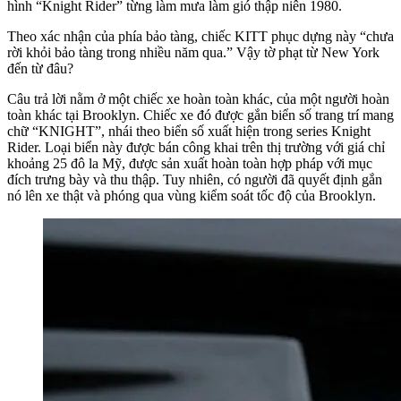
hình “Knight Rider” từng làm mưa làm gió thập niên 1980.
Theo xác nhận của phía bảo tàng, chiếc KITT phục dựng này “chưa
rời khỏi bảo tàng trong nhiều năm qua.” Vậy tờ phạt từ New York
đến từ đâu?
Câu trả lời nằm ở một chiếc xe hoàn toàn khác, của một người hoàn
toàn khác tại Brooklyn. Chiếc xe đó được gắn biển số trang trí mang
chữ “KNIGHT”, nhái theo biển số xuất hiện trong series Knight
Rider. Loại biển này được bán công khai trên thị trường với giá chỉ
khoảng 25 đô la Mỹ, được sản xuất hoàn toàn hợp pháp với mục
đích trưng bày và thu thập. Tuy nhiên, có người đã quyết định gắn
nó lên xe thật và phóng qua vùng kiểm soát tốc độ của Brooklyn.