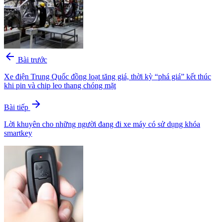
arrow_back
Bài trước
Xe điện Trung Quốc đồng loạt tăng giá, thời kỳ “phá giá” kết thúc
khi pin và chip leo thang chóng mặt
arrow_forward
Bài tiếp
Lời khuyên cho những người đang đi xe máy có sử dụng khóa
smartkey