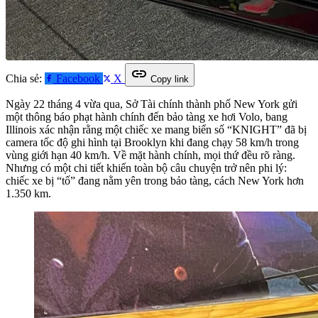
link
Chia sẻ:
Facebook
X
Copy link
Ngày 22 tháng 4 vừa qua, Sở Tài chính thành phố New York gửi
một thông báo phạt hành chính đến bảo tàng xe hơi Volo, bang
Illinois xác nhận rằng một chiếc xe mang biển số “KNIGHT” đã bị
camera tốc độ ghi hình tại Brooklyn khi đang chạy 58 km/h trong
vùng giới hạn 40 km/h. Về mặt hành chính, mọi thứ đều rõ ràng.
Nhưng có một chi tiết khiến toàn bộ câu chuyện trở nên phi lý:
chiếc xe bị “tố” đang nằm yên trong bảo tàng, cách New York hơn
1.350 km.