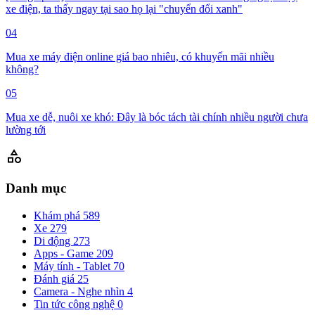
xe điện, ta thấy ngay tại sao họ lại "chuyển đổi xanh"
04
Mua xe máy điện online giá bao nhiêu, có khuyến mãi nhiều
không?
05
Mua xe dễ, nuôi xe khó: Đây là bóc tách tài chính nhiều người chưa
lường tới
category
Danh mục
Khám phá
589
Xe
279
Di động
273
Apps - Game
209
Máy tính - Tablet
70
Đánh giá
25
Camera - Nghe nhìn
4
Tin tức công nghệ
0