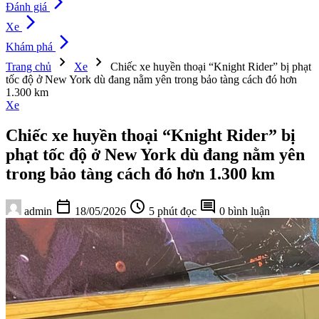
arrow_forward_ios
Đánh giá
arrow_forward_ios
Xe
arrow_forward_ios
Khám phá
chevron_right
chevron_right
Trang chủ
Xe
Chiếc xe huyền thoại “Knight Rider” bị phạt
tốc độ ở New York dù đang nằm yên trong bảo tàng cách đó hơn
1.300 km
Xe
Chiếc xe huyền thoại “Knight Rider” bị
phạt tốc độ ở New York dù đang nằm yên
trong bảo tàng cách đó hơn 1.300 km
calendar_today
schedule
comment
admin
18/05/2026
5 phút đọc
0 bình luận