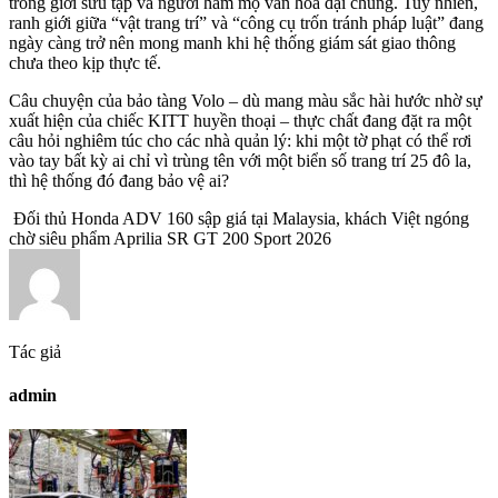
trong giới sưu tập và người hâm mộ văn hóa đại chúng. Tuy nhiên,
ranh giới giữa “vật trang trí” và “công cụ trốn tránh pháp luật” đang
ngày càng trở nên mong manh khi hệ thống giám sát giao thông
chưa theo kịp thực tế.
Câu chuyện của bảo tàng Volo – dù mang màu sắc hài hước nhờ sự
xuất hiện của chiếc KITT huyền thoại – thực chất đang đặt ra một
câu hỏi nghiêm túc cho các nhà quản lý: khi một tờ phạt có thể rơi
vào tay bất kỳ ai chỉ vì trùng tên với một biển số trang trí 25 đô la,
thì hệ thống đó đang bảo vệ ai?
Đối thủ Honda ADV 160 sập giá tại Malaysia, khách Việt ngóng
chờ siêu phẩm Aprilia SR GT 200 Sport 2026
Tác giả
admin