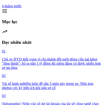
4 tháng trước
format_list_bulleted
Mục lục
trending_up
Đọc nhiều nhất
01
Chủ xe BYD thất vọng vì chi nhánh đột ngột đóng cửa mà hãng
"lặng thinh": bỏ ra gần 1 tỷ đồng thì xứng đáng có được nhiều hơn
sự im lặng
02
Tài xế kinh nghiệm luôn để sẵn 3 món này trong xe: Nhỏ gọn
nhưng cực kỳ hữu ích khi gặp sự cố
03
[Infographic] Nhìn vào số dư tài khoản của tài xế công nghệ chạy