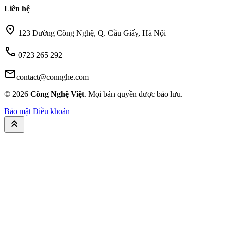
Liên hệ
location_on
123 Đường Công Nghệ, Q. Cầu Giấy, Hà Nội
call
0723 265 292
mail
contact@connghe.com
© 2026
Công Nghệ Việt
. Mọi bản quyền được bảo lưu.
Bảo mật
Điều khoản
keyboard_double_arrow_up