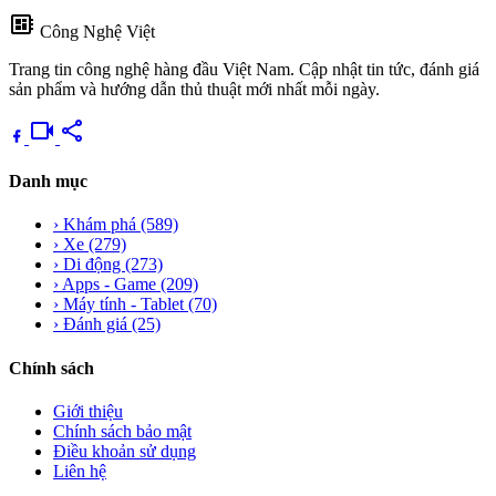
developer_board
Công Nghệ Việt
Trang tin công nghệ hàng đầu Việt Nam. Cập nhật tin tức, đánh giá
sản phẩm và hướng dẫn thủ thuật mới nhất mỗi ngày.
videocam
share
Danh mục
›
Khám phá
(589)
›
Xe
(279)
›
Di động
(273)
›
Apps - Game
(209)
›
Máy tính - Tablet
(70)
›
Đánh giá
(25)
Chính sách
Giới thiệu
Chính sách bảo mật
Điều khoản sử dụng
Liên hệ