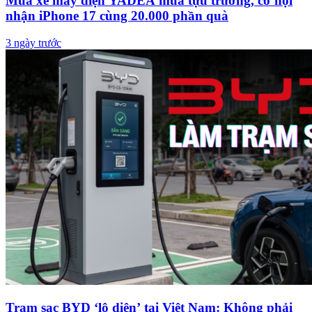
Mua xe máy điện YADEA mùa tựu trường, cơ hội
nhận iPhone 17 cùng 20.000 phần quà
3 ngày trước
Trạm sạc BYD ‘lộ diện’ tại Việt Nam: Không phải