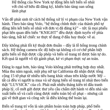
Hệ thống của New York tự động liên kết biển số nhái
với chủ sở hữu đã đăng ký, khiến bảo tàng oan uổng
lãnh phạt
Vấn đề phát sinh từ cách hệ thống xử lý vi phạm của New York vận
hành. Theo bảo tàng Volo, “hệ thống chính thức của thành phố tự
động liên kết biển số nhái với đơn vị đã đăng ký” – tức là mọi phiếu
phạt liên quan đến biển “KNIGHT” đều được định tuyến về phía
bảo tàng, bất kể chiếc xe thực tế đang ở đâu hay thuộc về ai.
Đây không phải lỗi kỹ thuật đơn thuần – đây là lỗ hổng trong chính
sách. Hệ thống camera tốc độ hiện tại không có cơ chế phân biệt
giữa biển số thật được cấp phép và biển số trang trí được bán tự do.
Kết quả là người vô tội gánh phạt, kẻ vi phạm thực sự an toàn.
Đáng lo ngại hơn, bảo tàng Volo không phải trường hợp duy nhất.
Mùa thu năm ngoái, một phụ nữ tại California đã nhận được tổng
cộng 15 tờ phạt từ nhiều tiểu bang khác nhau trên khắp nước Mỹ –
tất cả đều vì người ta mua và sử dụng biển số trang trí nhái theo biển
thật “LUVSICK” của cô. Phải mất nhiều tháng kiên trì đấu tranh
pháp lý, cô mới gửi được thư yêu cầu chấm dứt hành vi đến nhà sản
xuất biển số và cuối cùng được miễn toàn bộ số phạt – nhưng cái
giá về thời gian và công sức là điều không thể hoàn lại.
Biển số trang trí vốn là sản phẩm hoàn toàn hợp pháp, phổ biến