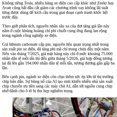
Không riêng Tesla, nhiều hãng xe điện cao cấp khác như Zeekr hay
Avatr cũng bắt đầu cắt giảm các chương trình vay không lãi suất
từng được dùng để kích cầu trong giai đoạn cạnh tranh khốc liệt
trước đây.
Theo giới phân tích, nguyên nhân sâu xa của đợt tăng giá lần này
nằm ở cuộc khủng hoảng chi phí chuỗi cung ứng đang lan rộng
trong ngành công nghiệp xe điện.
Giá lithium carbonate cấp pin, nguyên liệu quan trọng nhất trong
sản xuất pin xe điện, đã tăng phi mã chỉ trong chưa đầy một năm.
Nếu vào tháng 7/2025, giá mặt hàng này chỉ ở mức khoảng 75.000
nhân dân tệ mỗi tấn thì đến giữa tháng 5/2026, giá hợp đồng tương
lai đã lên gần 194.000 nhân dân tệ mỗi tấn, tương đương gần gấp ba
lần.
Bên cạnh pin, ngành xe điện còn chịu thêm sức ép lớn từ thị trường
chip bán dẫn. Sự bùng nổ của AI tạo sinh khiến nhiều nhà sản xuất
chip chuyển ưu tiên sang các máy chủ AI, dẫn tới nguồn cung chip
nhớ dành cho ô tô bị thu hẹp nghiêm trọng.