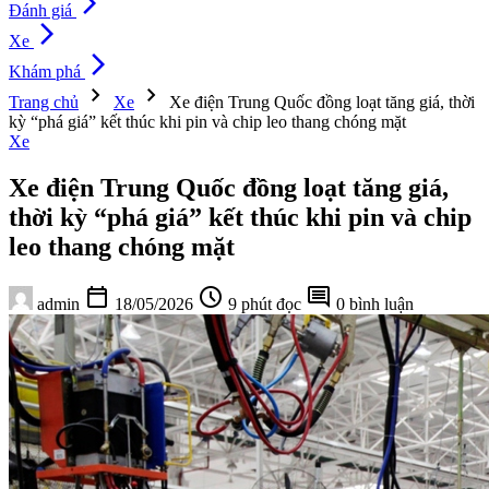
arrow_forward_ios
Đánh giá
arrow_forward_ios
Xe
arrow_forward_ios
Khám phá
chevron_right
chevron_right
Trang chủ
Xe
Xe điện Trung Quốc đồng loạt tăng giá, thời
kỳ “phá giá” kết thúc khi pin và chip leo thang chóng mặt
Xe
Xe điện Trung Quốc đồng loạt tăng giá,
thời kỳ “phá giá” kết thúc khi pin và chip
leo thang chóng mặt
calendar_today
schedule
comment
admin
18/05/2026
9 phút đọc
0 bình luận