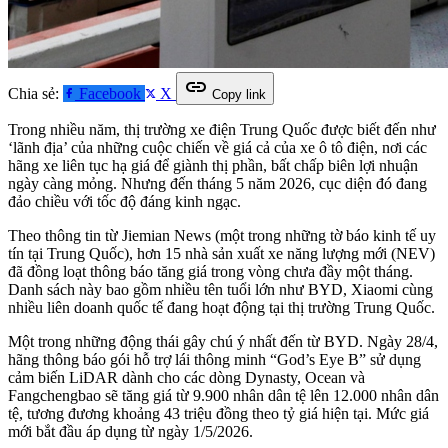
link
Chia sẻ:
Facebook
X
Copy link
Trong nhiều năm, thị trường xe điện Trung Quốc được biết đến như
‘lãnh địa’ của những cuộc chiến về giá cả của xe ô tô điện, nơi các
hãng xe liên tục hạ giá để giành thị phần, bất chấp biên lợi nhuận
ngày càng mỏng. Nhưng đến tháng 5 năm 2026, cục diện đó đang
đảo chiều với tốc độ đáng kinh ngạc.
Theo thông tin từ Jiemian News (một trong những tờ báo kinh tế uy
tín tại Trung Quốc), hơn 15 nhà sản xuất xe năng lượng mới (NEV)
đã đồng loạt thông báo tăng giá trong vòng chưa đầy một tháng.
Danh sách này bao gồm nhiều tên tuổi lớn như BYD, Xiaomi cùng
nhiều liên doanh quốc tế đang hoạt động tại thị trường Trung Quốc.
Một trong những động thái gây chú ý nhất đến từ BYD. Ngày 28/4,
hãng thông báo gói hỗ trợ lái thông minh “God’s Eye B” sử dụng
cảm biến LiDAR dành cho các dòng Dynasty, Ocean và
Fangchengbao sẽ tăng giá từ 9.900 nhân dân tệ lên 12.000 nhân dân
tệ, tương đương khoảng 43 triệu đồng theo tỷ giá hiện tại. Mức giá
mới bắt đầu áp dụng từ ngày 1/5/2026.