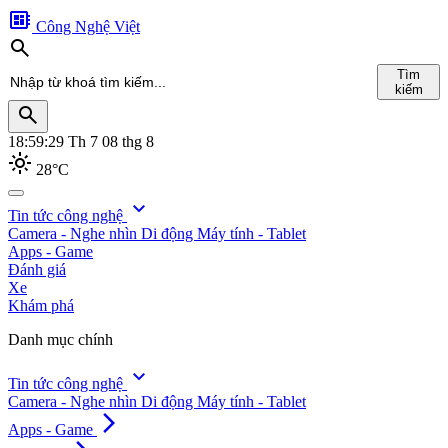
developer_board
Công Nghệ Việt
search
Tìm
kiếm
search
18:59:30
Th 7 08 thg 8
light_mode
28°C
search
expand_more
Tin tức công nghệ
Camera - Nghe nhìn
Di động
Máy tính - Tablet
Tìm
Apps - Game
kiếm
Đánh giá
Xe
Khám phá
Danh mục chính
expand_more
Tin tức công nghệ
Camera - Nghe nhìn
Di động
Máy tính - Tablet
arrow_forward_ios
Apps - Game