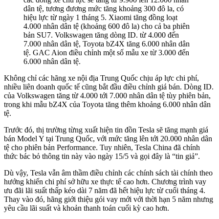
dân tệ, tương đương mức tăng khoảng 300 đô la, có
hiệu lực từ ngày 1 tháng 5. Xiaomi tăng đồng loạt
4.000 nhân dân tệ (khoảng 600 đô la) cho cả ba phiên
bản SU7. Volkswagen tăng dòng ID. từ 4.000 đến
7.000 nhân dân tệ, Toyota bZ4X tăng 6.000 nhân dân
tệ. GAC Aion điều chỉnh một số mẫu xe từ 3.000 đến
6.000 nhân dân tệ.
Không chỉ các hãng xe nội địa Trung Quốc chịu áp lực chi phí,
nhiều liên doanh quốc tế cũng bắt đầu điều chỉnh giá bán. Dòng ID.
của Volkswagen tăng từ 4.000 tới 7.000 nhân dân tệ tùy phiên bản,
trong khi mẫu bZ4X của Toyota tăng thêm khoảng 6.000 nhân dân
tệ.
Trước đó, thị trường từng xuất hiện tin đồn Tesla sẽ tăng mạnh giá
bán Model Y tại Trung Quốc, với mức tăng lên tới 20.000 nhân dân
tệ cho phiên bản Performance. Tuy nhiên, Tesla China đã chính
thức bác bỏ thông tin này vào ngày 15/5 và gọi đây là “tin giả”.
Dù vậy, Tesla vẫn âm thầm điều chỉnh các chính sách tài chính theo
hướng khiến chi phí sở hữu xe thực tế cao hơn. Chương trình vay
ưu đãi lãi suất thấp kéo dài 7 năm đã hết hiệu lực từ cuối tháng 4.
Thay vào đó, hãng giới thiệu gói vay mới với thời hạn 5 năm nhưng
yêu cầu lãi suất và khoản thanh toán cuối kỳ cao hơn.