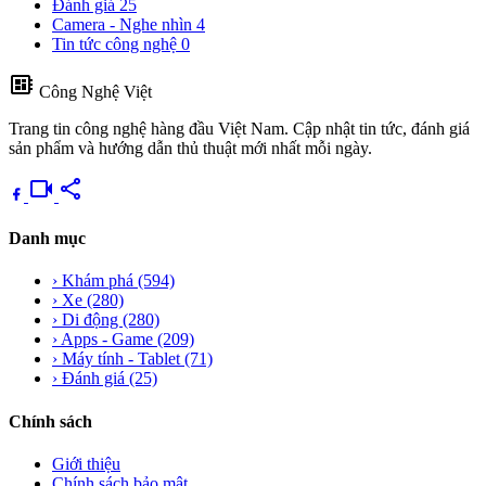
Đánh giá
25
Camera - Nghe nhìn
4
Tin tức công nghệ
0
developer_board
Công Nghệ Việt
Trang tin công nghệ hàng đầu Việt Nam. Cập nhật tin tức, đánh giá
sản phẩm và hướng dẫn thủ thuật mới nhất mỗi ngày.
videocam
share
Danh mục
›
Khám phá
(594)
›
Xe
(280)
›
Di động
(280)
›
Apps - Game
(209)
›
Máy tính - Tablet
(71)
›
Đánh giá
(25)
Chính sách
Giới thiệu
Chính sách bảo mật