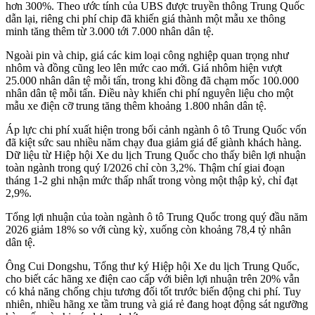
hơn 300%. Theo ước tính của UBS được truyền thông Trung Quốc
dẫn lại, riêng chi phí chip đã khiến giá thành một mẫu xe thông
minh tăng thêm từ 3.000 tới 7.000 nhân dân tệ.
Ngoài pin và chip, giá các kim loại công nghiệp quan trọng như
nhôm và đồng cũng leo lên mức cao mới. Giá nhôm hiện vượt
25.000 nhân dân tệ mỗi tấn, trong khi đồng đã chạm mốc 100.000
nhân dân tệ mỗi tấn. Điều này khiến chi phí nguyên liệu cho một
mẫu xe điện cỡ trung tăng thêm khoảng 1.800 nhân dân tệ.
Áp lực chi phí xuất hiện trong bối cảnh ngành ô tô Trung Quốc vốn
đã kiệt sức sau nhiều năm chạy đua giảm giá để giành khách hàng.
Dữ liệu từ Hiệp hội Xe du lịch Trung Quốc cho thấy biên lợi nhuận
toàn ngành trong quý I/2026 chỉ còn 3,2%. Thậm chí giai đoạn
tháng 1-2 ghi nhận mức thấp nhất trong vòng một thập kỷ, chỉ đạt
2,9%.
Tổng lợi nhuận của toàn ngành ô tô Trung Quốc trong quý đầu năm
2026 giảm 18% so với cùng kỳ, xuống còn khoảng 78,4 tỷ nhân
dân tệ.
Ông Cui Dongshu, Tổng thư ký Hiệp hội Xe du lịch Trung Quốc,
cho biết các hãng xe điện cao cấp với biên lợi nhuận trên 20% vẫn
có khả năng chống chịu tương đối tốt trước biến động chi phí. Tuy
nhiên, nhiều hãng xe tầm trung và giá rẻ đang hoạt động sát ngưỡng