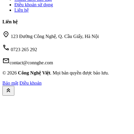
Điều khoản sử dụng
Liên hệ
Liên hệ
location_on
123 Đường Công Nghệ, Q. Cầu Giấy, Hà Nội
call
0723 265 292
mail
contact@connghe.com
© 2026
Công Nghệ Việt
. Mọi bản quyền được bảo lưu.
Bảo mật
Điều khoản
keyboard_double_arrow_up