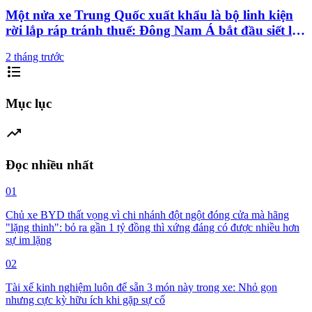
Một nửa xe Trung Quốc xuất khẩu là bộ linh kiện
rời lắp ráp tránh thuế: Đông Nam Á bắt đầu siết lại
trò chơi này
2 tháng trước
format_list_bulleted
Mục lục
trending_up
Đọc nhiều nhất
01
Chủ xe BYD thất vọng vì chi nhánh đột ngột đóng cửa mà hãng
"lặng thinh": bỏ ra gần 1 tỷ đồng thì xứng đáng có được nhiều hơn
sự im lặng
02
Tài xế kinh nghiệm luôn để sẵn 3 món này trong xe: Nhỏ gọn
nhưng cực kỳ hữu ích khi gặp sự cố