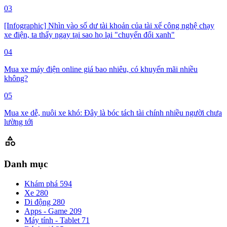
03
[Infographic] Nhìn vào số dư tài khoản của tài xế công nghệ chạy
xe điện, ta thấy ngay tại sao họ lại "chuyển đổi xanh"
04
Mua xe máy điện online giá bao nhiêu, có khuyến mãi nhiều
không?
05
Mua xe dễ, nuôi xe khó: Đây là bóc tách tài chính nhiều người chưa
lường tới
category
Danh mục
Khám phá
594
Xe
280
Di động
280
Apps - Game
209
Máy tính - Tablet
71