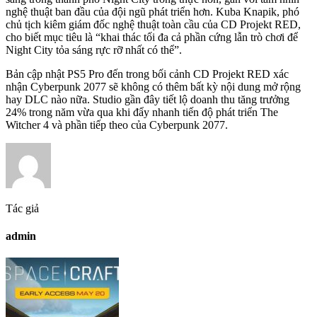
nghệ thuật ban đầu của đội ngũ phát triển hơn. Kuba Knapik, phó
chủ tịch kiêm giám đốc nghệ thuật toàn cầu của CD Projekt RED,
cho biết mục tiêu là “khai thác tối đa cả phần cứng lẫn trò chơi để
Night City tỏa sáng rực rỡ nhất có thể”.
Bản cập nhật PS5 Pro đến trong bối cảnh CD Projekt RED xác
nhận Cyberpunk 2077 sẽ không có thêm bất kỳ nội dung mở rộng
hay DLC nào nữa. Studio gần đây tiết lộ doanh thu tăng trưởng
24% trong năm vừa qua khi đẩy nhanh tiến độ phát triển The
Witcher 4 và phần tiếp theo của Cyberpunk 2077.
Tác giả
admin