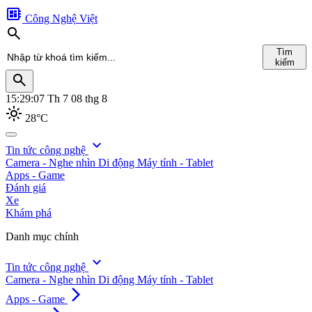
developer_board
Công Nghệ Việt
search
Tìm
kiếm
search
15:29:09
Th 7 08 thg 8
light_mode
28°C
search
expand_more
Tin tức công nghệ
Camera - Nghe nhìn
Di động
Máy tính - Tablet
Tìm
Apps - Game
kiếm
Đánh giá
Xe
Khám phá
Danh mục chính
expand_more
Tin tức công nghệ
Camera - Nghe nhìn
Di động
Máy tính - Tablet
arrow_forward_ios
Apps - Game