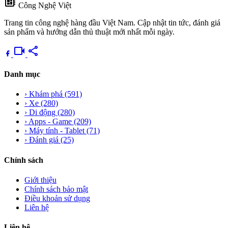
developer_board
Công Nghệ Việt
Trang tin công nghệ hàng đầu Việt Nam. Cập nhật tin tức, đánh giá
sản phẩm và hướng dẫn thủ thuật mới nhất mỗi ngày.
videocam
share
Danh mục
›
Khám phá
(591)
›
Xe
(280)
›
Di động
(280)
›
Apps - Game
(209)
›
Máy tính - Tablet
(71)
›
Đánh giá
(25)
Chính sách
Giới thiệu
Chính sách bảo mật
Điều khoản sử dụng
Liên hệ
Liên hệ