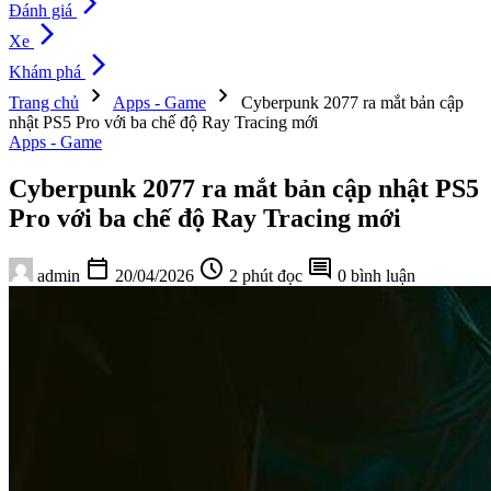
arrow_forward_ios
Đánh giá
arrow_forward_ios
Xe
arrow_forward_ios
Khám phá
chevron_right
chevron_right
Trang chủ
Apps - Game
Cyberpunk 2077 ra mắt bản cập
nhật PS5 Pro với ba chế độ Ray Tracing mới
Apps - Game
Cyberpunk 2077 ra mắt bản cập nhật PS5
Pro với ba chế độ Ray Tracing mới
calendar_today
schedule
comment
admin
20/04/2026
2 phút đọc
0 bình luận