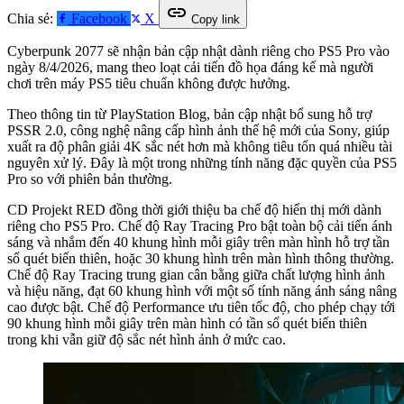
link
Chia sẻ:
Facebook
X
Copy link
Cyberpunk 2077 sẽ nhận bản cập nhật dành riêng cho PS5 Pro vào
ngày 8/4/2026, mang theo loạt cải tiến đồ họa đáng kể mà người
chơi trên máy PS5 tiêu chuẩn không được hưởng.
Theo thông tin từ PlayStation Blog, bản cập nhật bổ sung hỗ trợ
PSSR 2.0, công nghệ nâng cấp hình ảnh thế hệ mới của Sony, giúp
xuất ra độ phân giải 4K sắc nét hơn mà không tiêu tốn quá nhiều tài
nguyên xử lý. Đây là một trong những tính năng đặc quyền của PS5
Pro so với phiên bản thường.
CD Projekt RED đồng thời giới thiệu ba chế độ hiển thị mới dành
riêng cho PS5 Pro. Chế độ Ray Tracing Pro bật toàn bộ cải tiến ánh
sáng và nhắm đến 40 khung hình mỗi giây trên màn hình hỗ trợ tần
số quét biến thiên, hoặc 30 khung hình trên màn hình thông thường.
Chế độ Ray Tracing trung gian cân bằng giữa chất lượng hình ảnh
và hiệu năng, đạt 60 khung hình với một số tính năng ánh sáng nâng
cao được bật. Chế độ Performance ưu tiên tốc độ, cho phép chạy tới
90 khung hình mỗi giây trên màn hình có tần số quét biến thiên
trong khi vẫn giữ độ sắc nét hình ảnh ở mức cao.