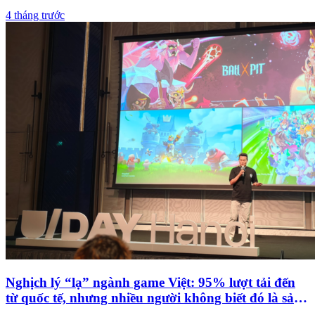
Blade
4 tháng trước
Nghịch lý “lạ” ngành game Việt: 95% lượt tải đến
từ quốc tế, nhưng nhiều người không biết đó là sản
phẩm Việt Nam