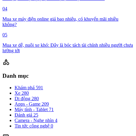
04
Mua xe máy điện online giá bao nhiêu, có khuyến mãi nhiều
không?
05
Mua xe dễ, nuôi xe khó: Đây là bóc tách tài chính nhiều người chưa
lường tới
category
Danh mục
Khám phá
591
Xe
280
Di động
280
Apps - Game
209
Máy tính - Tablet
71
Đánh giá
25
Camera - Nghe nhìn
4
Tin tức công nghệ
0