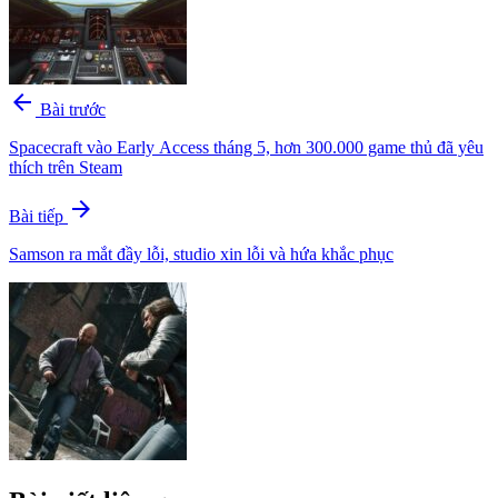
arrow_back
Bài trước
Spacecraft vào Early Access tháng 5, hơn 300.000 game thủ đã yêu
thích trên Steam
arrow_forward
Bài tiếp
Samson ra mắt đầy lỗi, studio xin lỗi và hứa khắc phục