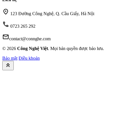
location_on
123 Đường Công Nghệ, Q. Cầu Giấy, Hà Nội
call
0723 265 292
mail
contact@connghe.com
© 2026
Công Nghệ Việt
. Mọi bản quyền được bảo lưu.
Bảo mật
Điều khoản
keyboard_double_arrow_up